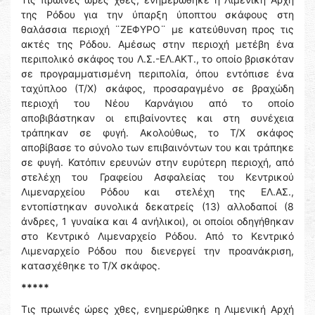
της Ρόδου για την ύπαρξη ύποπτου σκάφους στη
θαλάσσια περιοχή ¨ΖΕΦΥΡΟ¨ με κατεύθυνση προς τις
ακτές της Ρόδου. Αμέσως στην περιοχή μετέβη ένα
περιπολικό σκάφος του Λ.Σ.-ΕΛ.ΑΚΤ., το οποίο βρισκόταν
σε προγραμματισμένη περιπολία, όπου εντόπισε ένα
ταχύπλοο (Τ/Χ) σκάφος, προσαραγμένο σε βραχώδη
περιοχή του Νέου Καρνάγιου από το οποίο
αποβιβάστηκαν οι επιβαίνοντες και στη συνέχεια
τράπηκαν σε φυγή. Ακολούθως, το Τ/Χ σκάφος
αποβίβασε το σύνολο των επιβαινόντων του και τράπηκε
σε φυγή. Κατόπιν ερευνών στην ευρύτερη περιοχή, από
στελέχη του Γραφείου Ασφαλείας του Κεντρικού
Λιμεναρχείου Ρόδου και στελέχη της ΕΛ.ΑΣ.,
εντοπίστηκαν συνολικά δεκατρείς (13) αλλοδαποί (8
άνδρες, 1 γυναίκα και 4 ανήλικοι), οι οποίοι οδηγήθηκαν
στο Κεντρικό Λιμεναρχείο Ρόδου. Από το Κεντρικό
Λιμεναρχείο Ρόδου που διενεργεί την προανάκριση,
κατασχέθηκε το Τ/Χ σκάφος.
*****
Τις πρωινές ώρες χθες, ενημερώθηκε η Λιμενική Αρχή