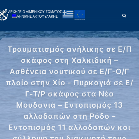
Τραυματισμός ανήλικης σε Ε/Π
σκάφος στη Χαλκιδική –
Ασθένεια ναυτικού σε Ε/Γ-Ο/Γ
πλοίο στην Χίο - Πυρκαγιά σε Ε/
Γ-Τ/Ρ σκάφος στα Νέα
Μουδανιά – Εντοπισμός 13
αλλοδαπών στη Ρόδο –
Εντοπισμός 11 αλλοδαπών και
σύλληψη του διακινητή τους