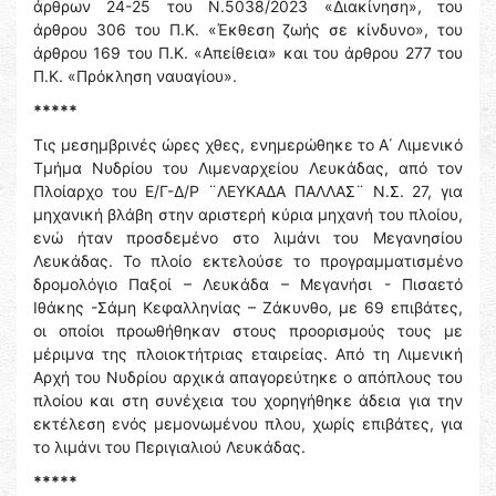
άρθρων 24-25 του Ν.5038/2023 «Διακίνηση», του
άρθρου 306 του Π.Κ. «Έκθεση ζωής σε κίνδυνο», του
άρθρου 169 του Π.Κ. «Απείθεια» και του άρθρου 277 του
Π.Κ. «Πρόκληση ναυαγίου».
*****
Τις μεσημβρινές ώρες χθες, ενημερώθηκε το Α΄ Λιμενικό
Τμήμα Νυδρίου του Λιμεναρχείου Λευκάδας, από τον
Πλοίαρχο του Ε/Γ-Δ/Ρ ¨ΛΕΥΚΑΔΑ ΠΑΛΛΑΣ¨ Ν.Σ. 27, για
μηχανική βλάβη στην αριστερή κύρια μηχανή του πλοίου,
ενώ ήταν προσδεμένο στο λιμάνι του Μεγανησίου
Λευκάδας. Το πλοίο εκτελούσε το προγραμματισμένο
δρομολόγιο Παξοί – Λευκάδα – Μεγανήσι - Πισαετό
Ιθάκης -Σάμη Κεφαλληνίας – Ζάκυνθο, με 69 επιβάτες,
οι οποίοι προωθήθηκαν στους προορισμούς τους με
μέριμνα της πλοιοκτήτριας εταιρείας. Από τη Λιμενική
Αρχή του Νυδρίου αρχικά απαγορεύτηκε ο απόπλους του
πλοίου και στη συνέχεια του χορηγήθηκε άδεια για την
εκτέλεση ενός μεμονωμένου πλου, χωρίς επιβάτες, για
το λιμάνι του Περιγιαλιού Λευκάδας.
*****