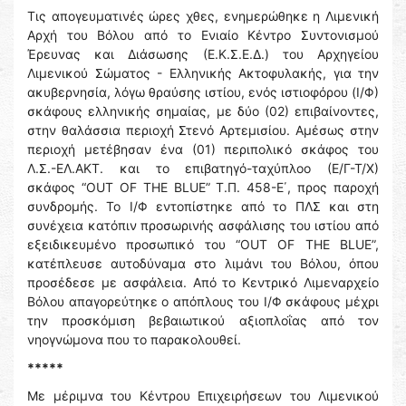
Τις απογευματινές ώρες χθες, ενημερώθηκε η Λιμενική
Αρχή του Βόλου από το Ενιαίο Κέντρο Συντονισμού
Έρευνας και Διάσωσης (Ε.Κ.Σ.Ε.Δ.) του Αρχηγείου
Λιμενικού Σώματος - Ελληνικής Ακτοφυλακής, για την
ακυβερνησία, λόγω θραύσης ιστίου, ενός ιστιοφόρου (Ι/Φ)
σκάφους ελληνικής σημαίας, με δύο (02) επιβαίνοντες,
στην θαλάσσια περιοχή Στενό Αρτεμισίου. Αμέσως στην
περιοχή μετέβησαν ένα (01) περιπολικό σκάφος του
Λ.Σ.-ΕΛ.ΑΚΤ. και το επιβατηγό-ταχύπλοο (Ε/Γ-Τ/Χ)
σκάφος “OUT OF THE BLUE” Τ.Π. 458-Ε΄, προς παροχή
συνδρομής. Το Ι/Φ εντοπίστηκε από το ΠΛΣ και στη
συνέχεια κατόπιν προσωρινής ασφάλισης του ιστίου από
εξειδικευμένο προσωπικό του “OUT OF THE BLUE”,
κατέπλευσε αυτοδύναμα στο λιμάνι του Βόλου, όπου
προσέδεσε με ασφάλεια. Από το Κεντρικό Λιμεναρχείο
Βόλου απαγορεύτηκε ο απόπλους του Ι/Φ σκάφους μέχρι
την προσκόμιση βεβαιωτικού αξιοπλοΐας από τον
νηογνώμονα που το παρακολουθεί.
*****
Με μέριμνα του Κέντρου Επιχειρήσεων του Λιμενικού