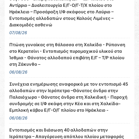
Αντίρριο – Δυσλειτουργία Ε/Γ-Ο/Γ-Τ/Χ πλοίου στο
Ηράκλειο – Προσάραξη Ι/Φ σκάφους στο Λαύριο –
Εντοπισμός αλλοδαπών στους Καλούς Λιμένες –
Διακομιδές ασθενώ
07/08/26
Πτώση γυναίκας στη θάλασσα στη Χαλκίδα - Ρύπανση
στο Κερατσίνι - Εντοπισμός πυρομαχικού υλικού στα
Ίσθμια - Θάνατος αλλοδαπού επιβάτη Ε/Γ – Τ/Ρ πλοίου
στη Ζάκυνθο –
06/08/26
Συνέχεια ενημέρωσης αναφορικά με τον εντοπισμό 45
αλλοδαπών στην Ιεράπετρα –Θάνατος άνδρα στην
Παλαιόχωρα – Θάνατος άνδρα στη Χαλκιδική - Παροχή
συνδρομής σε Ι/Φ σκάφη στην Κέα και στη Χαλκίδα–
Εμπλοκή κάβου Ε/Γ-Ο/Γ πλοίου στο Ηράκλειο -
06/08/26
Εντοπισμός και διάσωση 40 αλλοδαπών στην
Ιεράπετρα – Απαγόρευση απόπλου πλοίου μεταφοράς