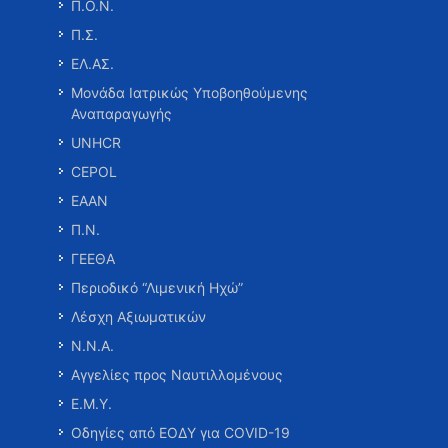
Π.Ο.Ν.
Π.Σ.
ΕΛ.ΑΣ.
Μονάδα Ιατρικώς Υποβοηθούμενης
Αναπαραγωγής
UNHCR
CEPOL
ΕΑΑΝ
Π.Ν.
ΓΕΕΘΑ
Περιοδικό “Λιμενική Ηχώ”
Λέσχη Αξιωματικών
Ν.Ν.Α.
Αγγελίες προς Ναυτιλλομένους
Ε.Μ.Υ.
Οδηγίες από ΕΟΔΥ για COVID-19