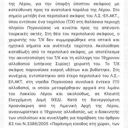
της Λέρου, για την ύπαρξη ύποπτου σκάφους με
κατεύθυνση προς τα ανατολικά παράλια της Λέρου. Στο
σημείο μετέβη ένα περιπολικό σκάφος του Λ.Σ.-ΕΛ.ΑΚΤ.,
όπου εντόπισε ένα ταχύπλοο (Τ/Χ) στη θαλάσσια περιοχή
πλησίον Πηγανούσας να κινείται προς τις απέναντι
τουρκικές ακτές. Στη θέα του περιπολικού σκάφους, ο
χειριστής του Τ/Χ δεν συμμορφώθηκε στα οπτικά και
ηχητικά σήματα και ανέπτυξε ταχύτητα. Ακολούθησε
καταδίωξη από το περιπολικό σκάφος, με αποτέλεσμα
την ακινητοποίηση του Τ/Χ και τη σύλληψη του 19χρονου
αλλοδαπού (υπήκοος Συρίας) χειριστή του. Το Τ/Χ
σκάφος παρουσίασε εισροή υδάτων και βυθίστηκε. Στη
συνέχεια, εντοπίστηκαν από έτερο περιπολικό του Λ.Σ.-
ΕΛ.ΑΚΤ. στη νησίδα Πηγανούσα συνολικά έντεκα (11)
αλλοδαποί, οι οποίοι μεταφέρθηκαν αρχικά στο λιμάνι
του Λακκίου Λέρου και ακολούθως, σε Κλειστή
Ελεγχόμενη Δομή (ΚΕΔ). Κατά τη διενεργούμενη
προανάκριση από τη Λιμενική Αρχή της Λέρου,
αναγνωρίστηκε ο 19χρονος αλλοδαπός, ως ο διακινητής
των υπολοίπων και συνελήφθη για παράβαση του άρθρου
83 του Ν.3386/2005 «Παράνομη είσοδος στη χώρα», των