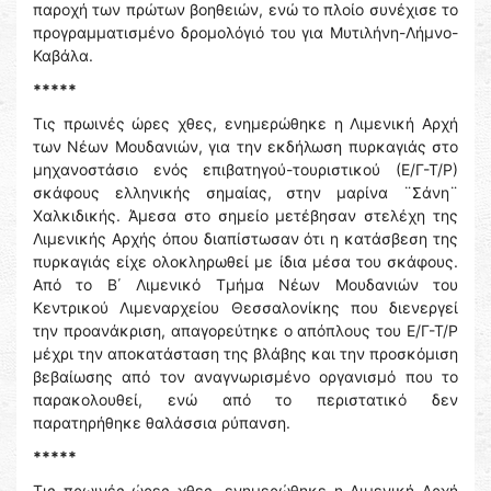
παροχή των πρώτων βοηθειών, ενώ το πλοίο συνέχισε το
προγραμματισμένο δρομολόγιό του για Μυτιλήνη-Λήμνο-
Καβάλα.
*****
Τις πρωινές ώρες χθες, ενημερώθηκε η Λιμενική Αρχή
των Νέων Μουδανιών, για την εκδήλωση πυρκαγιάς στο
μηχανοστάσιο ενός επιβατηγού-τουριστικού (Ε/Γ-Τ/Ρ)
σκάφους ελληνικής σημαίας, στην μαρίνα ¨Σάνη¨
Χαλκιδικής. Άμεσα στο σημείο μετέβησαν στελέχη της
Λιμενικής Αρχής όπου διαπίστωσαν ότι η κατάσβεση της
πυρκαγιάς είχε ολοκληρωθεί με ίδια μέσα του σκάφους.
Από το Β΄ Λιμενικό Τμήμα Νέων Μουδανιών του
Κεντρικού Λιμεναρχείου Θεσσαλονίκης που διενεργεί
την προανάκριση, απαγορεύτηκε ο απόπλους του Ε/Γ-Τ/Ρ
μέχρι την αποκατάσταση της βλάβης και την προσκόμιση
βεβαίωσης από τον αναγνωρισμένο οργανισμό που το
παρακολουθεί, ενώ από το περιστατικό δεν
παρατηρήθηκε θαλάσσια ρύπανση.
*****
Τις πρωινές ώρες χθες, ενημερώθηκε η Λιμενική Αρχή