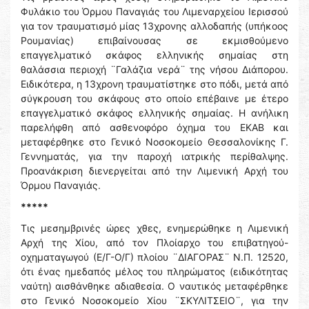
Φυλάκιο του Όρμου Παναγιάς του Λιμεναρχείου Ιερισσού
για τον τραυματισμό μίας 13χρονης αλλοδαπής (υπήκοος
Ρουμανίας) επιβαίνουσας σε εκμισθούμενο
επαγγελματικό σκάφος ελληνικής σημαίας στη
θαλάσσια περιοχή ¨Γαλάζια νερά¨ της νήσου Διάπορου.
Ειδικότερα, η 13χρονη τραυματίστηκε στο πόδι, μετά από
σύγκρουση του σκάφους στο οποίο επέβαινε με έτερο
επαγγελματικό σκάφος ελληνικής σημαίας. Η ανήλικη
παρελήφθη από ασθενοφόρο όχημα του ΕΚΑΒ και
μεταφέρθηκε στο Γενικό Νοσοκομείο Θεσσαλονίκης Γ.
Γεννηματάς, για την παροχή ιατρικής περίθαλψης.
Προανάκριση διενεργείται από την Λιμενική Αρχή του
Όρμου Παναγιάς.
*****
Τις μεσημβρινές ώρες χθες, ενημερώθηκε η Λιμενική
Αρχή της Χίου, από τον Πλοίαρχο του επιβατηγού-
οχηματαγωγού (Ε/Γ-Ο/Γ) πλοίου ¨ΔΙΑΓΟΡΑΣ¨ Ν.Π. 12520,
ότι ένας ημεδαπός μέλος του πληρώματος (ειδικότητας
ναύτη) αισθάνθηκε αδιαθεσία. Ο ναυτικός μεταφέρθηκε
στο Γενικό Νοσοκομείο Χίου ¨ΣΚΥΛΙΤΣΕΙΟ¨, για την