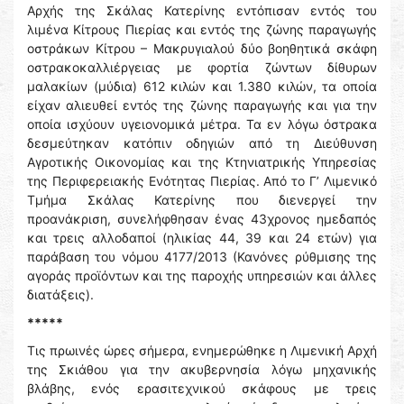
Αρχής της Σκάλας Κατερίνης εντόπισαν εντός του
λιμένα Κίτρους Πιερίας και εντός της ζώνης παραγωγής
οστράκων Κίτρου – Μακρυγιαλού δύο βοηθητικά σκάφη
οστρακοκαλλιέργειας με φορτία ζώντων δίθυρων
μαλακίων (μύδια) 612 κιλών και 1.380 κιλών, τα οποία
είχαν αλιευθεί εντός της ζώνης παραγωγής και για την
οποία ισχύουν υγειονομικά μέτρα. Τα εν λόγω όστρακα
δεσμεύτηκαν κατόπιν οδηγιών από τη Διεύθυνση
Αγροτικής Οικονομίας και της Κτηνιατρικής Υπηρεσίας
της Περιφερειακής Ενότητας Πιερίας. Από το Γ’ Λιμενικό
Τμήμα Σκάλας Κατερίνης που διενεργεί την
προανάκριση, συνελήφθησαν ένας 43χρονος ημεδαπός
και τρεις αλλοδαποί (ηλικίας 44, 39 και 24 ετών) για
παράβαση του νόμου 4177/2013 (Κανόνες ρύθμισης της
αγοράς προϊόντων και της παροχής υπηρεσιών και άλλες
διατάξεις).
*****
Τις πρωινές ώρες σήμερα, ενημερώθηκε η Λιμενική Αρχή
της Σκιάθου για την ακυβερνησία λόγω μηχανικής
βλάβης, ενός ερασιτεχνικού σκάφους με τρεις