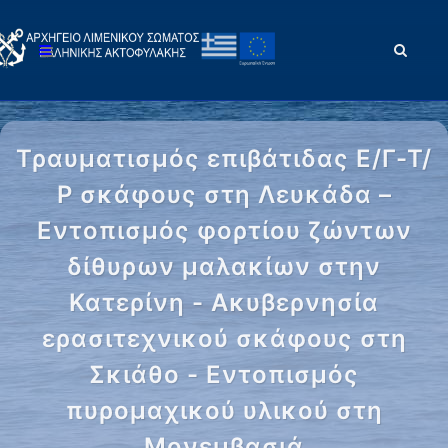
Τραυματισμός επιβάτιδας Ε/Γ-Τ/
Ρ σκάφους στη Λευκάδα –
Εντοπισμός φορτίου ζώντων
δίθυρων μαλακίων στην
Κατερίνη - Ακυβερνησία
ερασιτεχνικού σκάφους στη
Σκιάθο - Εντοπισμός
πυρομαχικού υλικού στη
Μονεμβασιά