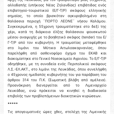
αλλοδαπής (υπήκοος Νέας Ζηλανδίας) επιβάτιδας ενός
επιβατηγού-τουριστικού (Ε/Γ-Τ/Ρ) σκάφους ελληνικής
σημαίας, το οποίο βρισκόταν αγκυροβολημένο στη
θαλάσσια περιοχή ¨ΠΟΡΤΟ ΛΕΟΝΕ¨ νήσου Καλάμου.
Συγκεκριμένα, η 55χρονη τραυματίστηκε στο δεξί της
χέρι, κατά τη διάρκεια έλξης θαλάσσιου φουσκωτού
μέσου αναψυχής με το βοηθητικό σκάφος (tender) του Ε/
Γ-Τ/Ρ από τον κυβερνήτη. Η τραυματίας μεταφέρθηκε
στο λιμάνι του Μύτικα Αιτωλοακαρνανίας, όπου
παρελήφθη από ασθενοφόρο όχημα του ΕΚΑΒ και
διακομίστηκε στο Γενικό Νοσοκομείο Αγρινίου. Το Ε/Γ-Τ/Ρ
οδηγήθηκε, με τη συνοδεία ενός Περιπολικού σκάφους
Λ.Σ.-ΕΛ.ΑΚΤ., στο λιμάνι της Λευκάδας, όπου συνελήφθη
ο 45χρονος ημεδαπός κυβερνήτης του για παράβαση του
άρθρου 314 του Π.Κ. (Σωματική βλάβη από αμέλεια).
Προανάκριση διενεργείται από το Λιμεναρχείο
Λευκάδας, ενώ πρόκειται να κινηθεί η διαδικασία
επιβολής των προβλεπόμενων διοικητικών κυρώσεων.
*****
Τις απογευματινές ώρες χθες, στελέχη της Λιμενικής