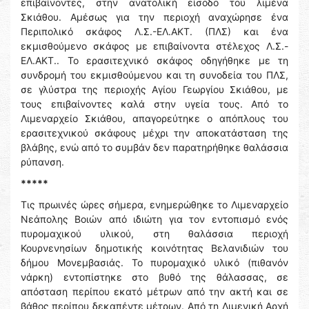
επιβαίνοντες, στην ανατολική είσοδο του λιμένα
Σκιάθου. Αμέσως για την περιοχή αναχώρησε ένα
Περιπολικό σκάφος Λ.Σ.-ΕΛ.ΑΚΤ. (ΠΛΣ) και ένα
εκμισθούμενο σκάφος με επιβαίνοντα στέλεχος Λ.Σ.-
ΕΛ.ΑΚΤ.. Το ερασιτεχνικό σκάφος οδηγήθηκε με τη
συνδρομή του εκμισθούμενου και τη συνοδεία του ΠΛΣ,
σε γλύστρα της περιοχής Αγίου Γεωργίου Σκιάθου, με
τους επιβαίνοντες καλά στην υγεία τους. Από το
Λιμεναρχείο Σκιάθου, απαγορεύτηκε ο απόπλους του
ερασιτεχνικού σκάφους μέχρι την αποκατάσταση της
βλάβης, ενώ από το συμβάν δεν παρατηρήθηκε θαλάσσια
ρύπανση.
*****
Τις πρωινές ώρες σήμερα, ενημερώθηκε το Λιμεναρχείο
Νεάπολης Βοιών από ιδιώτη για τον εντοπισμό ενός
πυρομαχικού υλικού, στη θαλάσσια περιοχή
Κουρνενησίων δημοτικής κοινότητας Βελανιδιών του
δήμου Μονεμβασιάς. Το πυρομαχικό υλικό (πιθανόν
νάρκη) εντοπίστηκε στο βυθό της θάλασσας, σε
απόσταση περίπου εκατό μέτρων από την ακτή και σε
βάθος περίπου δεκαπέντε μέτρων. Από τη Λιμενική Αρχή