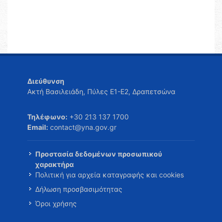
Διεύθυνση
Ακτή Βασιλειάδη, Πύλες Ε1-Ε2, Δραπετσώνα
Τηλέφωνο:
+30 213 137 1700
Email:
contact@yna.gov.gr
Προστασία δεδομένων προσωπικού
χαρακτήρα
Πολιτική για αρχεία καταγραφής και cookies
Δήλωση προσβασιμότητας
Όροι χρήσης