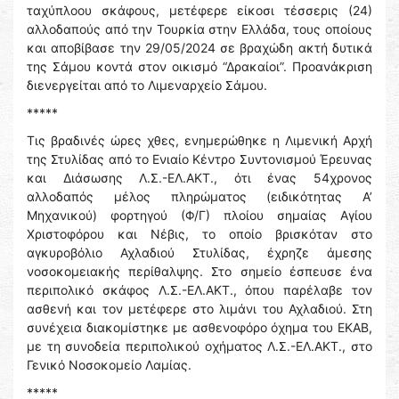
ταχύπλοου σκάφους, μετέφερε είκοσι τέσσερις (24)
αλλοδαπούς από την Τουρκία στην Ελλάδα, τους οποίους
και αποβίβασε την 29/05/2024 σε βραχώδη ακτή δυτικά
της Σάμου κοντά στον οικισμό “Δρακαίοι”. Προανάκριση
διενεργείται από το Λιμεναρχείο Σάμου.
*****
Τις βραδινές ώρες χθες, ενημερώθηκε η Λιμενική Αρχή
της Στυλίδας από το Ενιαίο Κέντρο Συντονισμού Έρευνας
και Διάσωσης Λ.Σ.-ΕΛ.ΑΚΤ., ότι ένας 54χρονος
αλλοδαπός μέλος πληρώματος (ειδικότητας Α’
Μηχανικού) φορτηγού (Φ/Γ) πλοίου σημαίας Αγίου
Χριστοφόρου και Νέβις, το οποίο βρισκόταν στο
αγκυροβόλιο Αχλαδιού Στυλίδας, έχρηζε άμεσης
νοσοκομειακής περίθαλψης. Στο σημείο έσπευσε ένα
περιπολικό σκάφος Λ.Σ.-ΕΛ.ΑΚΤ., όπου παρέλαβε τον
ασθενή και τον μετέφερε στο λιμάνι του Αχλαδιού. Στη
συνέχεια διακομίστηκε με ασθενοφόρο όχημα του ΕΚΑΒ,
με τη συνοδεία περιπολικού οχήματος Λ.Σ.-ΕΛ.ΑΚΤ., στο
Γενικό Νοσοκομείο Λαμίας.
*****