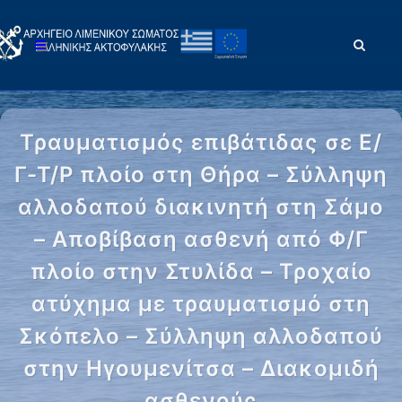
Τραυματισμός επιβάτιδας σε Ε/
Γ-Τ/Ρ πλοίο στη Θήρα – Σύλληψη
αλλοδαπού διακινητή στη Σάμο
– Αποβίβαση ασθενή από Φ/Γ
πλοίο στην Στυλίδα – Τροχαίο
ατύχημα με τραυματισμό στη
Σκόπελο – Σύλληψη αλλοδαπού
στην Ηγουμενίτσα – Διακομιδή
ασθενούς