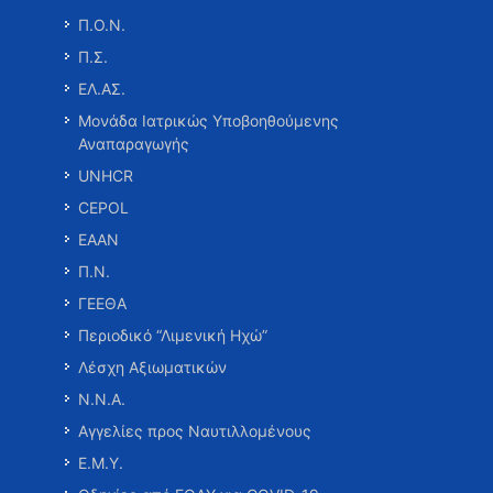
Π.Ο.Ν.
Π.Σ.
ΕΛ.ΑΣ.
Μονάδα Ιατρικώς Υποβοηθούμενης
Αναπαραγωγής
UNHCR
CEPOL
ΕΑΑΝ
Π.Ν.
ΓΕΕΘΑ
Περιοδικό “Λιμενική Ηχώ”
Λέσχη Αξιωματικών
Ν.Ν.Α.
Αγγελίες προς Ναυτιλλομένους
Ε.Μ.Υ.