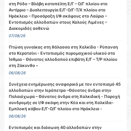
στη Ρόδο – Βλάβη καταπέλτη Ε/Γ – Ο/Γ πλοίου στο
Αντίρριο – Δυσλειτουργία Ε/Γ-Ο/Γ-Τ/Χ πλοίου στο
Ηράκλειο – Προσάραξη Ι/Φ σκάφους στο Λαύριο –
Εντοπισμός αλλοδαπών στους Καλούς Λιμένες –
Διακομιδές ασθενώ
07/08/26
Πτώση γυναίκας στη θάλασσα στη Χαλκίδα - Ρύπανση
στο Κερατσίνι - Εντοπισμός πυρομαχικού υλικού στα
Ίσθμια - Θάνατος αλλοδαπού επιβάτη Ε/Γ – Τ/Ρ πλοίου
στη Ζάκυνθο –
06/08/26
Συνέχεια ενημέρωσης αναφορικά με τον εντοπισμό 45
αλλοδαπών στην Ιεράπετρα –Θάνατος άνδρα στην
Παλαιόχωρα – Θάνατος άνδρα στη Χαλκιδική - Παροχή
συνδρομής σε Ι/Φ σκάφη στην Κέα και στη Χαλκίδα–
Εμπλοκή κάβου Ε/Γ-Ο/Γ πλοίου στο Ηράκλειο -
06/08/26
Εντοπισμός και διάσωση 40 αλλοδαπών στην