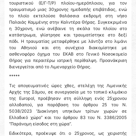
τουριστικού (Ε/Γ-Τ/Ρ) πλοίου-ημερόπλοιου, για τον
τραυματισμό μιας 30χρονης ημεδαπής επιβάτιδας, ενώ
το πλοίο εκτελούσε θαλάσσια εκδρομή στη νήσο
Παλαιάς Καμμένης στην Καλντέρα Θήρας. Συγκεκριμένα
η 30χρονη, ενώ ανέβαινε τη σκάλα του πλοίου στο
κατάστρωμα, γλίστρησε και τραυματίστηκε στο δεξί
πόδι. Η τραυματίας μεταφέρθηκε με λάντζα στο λιμάνι
του Αθηνιού και στη συνέχεια διακομίστηκε με
ασθενοφόρο όχημα του ΕΚΑΒ στο Γενικό Νοσοκομείο
Θήρας για περαιτέρω ιατρική περίθαλψη. Προανάκριση
διενεργείται από το Λιμεναρχείο Θήρας.
*****
Τις απογευματινές ώρες χθες, στελέχη της Λιμενικής
Αρχής της Σάμου, σε συνεργασία με το τοπικό κλιμάκιο
της Europol, προέβησαν στη σύλληψη ενός 25χρονου
αλλοδαπού, για παράβαση του άρθρου 25 του Ν.
5038/2023 “Διακίνηση υπηκόων τρίτων χωρών σε
Ελλαδικό χώρο” και του άρθρου 83 του Ν. 3386/2005
“Παράνομη είσοδος στη χώρα”.
Ειδικότερα, προέκυψε ότι ο 25χρονος, ως χειριστής