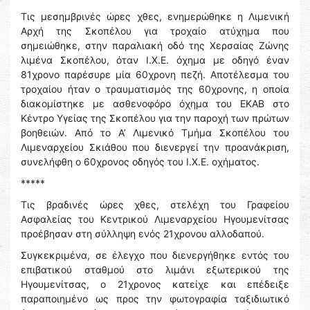
Τις μεσημβρινές ώρες χθες, ενημερώθηκε η Λιμενική
Αρχή της Σκοπέλου για τροχαίο ατύχημα που
σημειώθηκε, στην παραλιακή οδό της Χερσαίας Ζώνης
λιμένα Σκοπέλου, όταν Ι.Χ.Ε. όχημα με οδηγό έναν
81χρονο παρέσυρε μία 60χρονη πεζή. Αποτέλεσμα του
τροχαίου ήταν ο τραυματισμός της 60χρονης, η οποία
διακομίστηκε με ασθενοφόρο όχημα του ΕΚΑΒ στο
Κέντρο Υγείας της Σκοπέλου για την παροχή των πρώτων
βοηθειών. Από το Α’ Λιμενικό Τμήμα Σκοπέλου του
Λιμεναρχείου Σκιάθου που διενεργεί την προανάκριση,
συνελήφθη ο 60χρονος οδηγός του Ι.Χ.Ε. οχήματος.
*****
Τις βραδινές ώρες χθες, στελέχη του Γραφείου
Ασφαλείας του Κεντρικού Λιμεναρχείου Ηγουμενίτσας
προέβησαν στη σύλληψη ενός 21χρονου αλλοδαπού.
Συγκεκριμένα, σε έλεγχο που διενεργήθηκε εντός του
επιβατικού σταθμού στο λιμάνι εξωτερικού της
Ηγουμενίτσας, ο 21χρονος κατείχε και επέδειξε
παραποιημένο ως προς την φωτογραφία ταξιδιωτικό