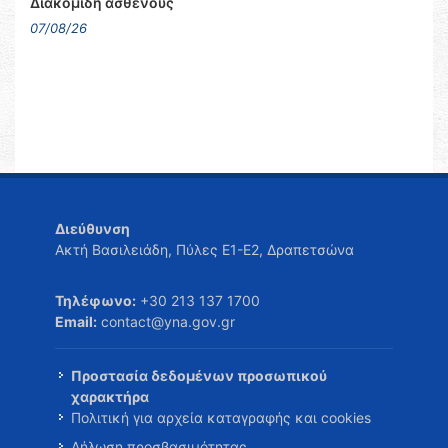
Διακομιδή ασθενούς
07/08/26
Διεύθυνση
Ακτή Βασιλειάδη, Πύλες Ε1-Ε2, Δραπετσώνα
Τηλέφωνο:
+30 213 137 1700
Email:
contact@yna.gov.gr
Προστασία δεδομένων προσωπικού
χαρακτήρα
Πολιτική για αρχεία καταγραφής και cookies
Δήλωση προσβασιμότητας