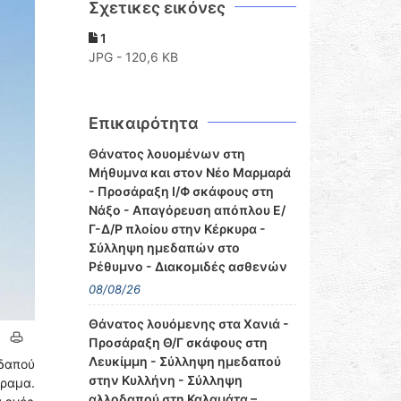
Σχετικες εικόνες
1
JPG - 120,6 KB
Επικαιρότητα
Θάνατος λουομένων στη
Μήθυμνα και στον Νέο Μαρμαρά
- Προσάραξη Ι/Φ σκάφους στη
Νάξο - Απαγόρευση απόπλου Ε/
Γ-Δ/Ρ πλοίου στην Κέρκυρα -
Σύλληψη ημεδαπών στο
Ρέθυμνο - Διακομιδές ασθενών
08/08/26
Θάνατος λουόμενης στα Χανιά -
Προσάραξη Θ/Γ σκάφους στη
Λευκίμμη - Σύλληψη ημεδαπού
εδαπού
στην Κυλλήνη - Σύλληψη
ραμα.
αλλοδαπού στη Καλαμάτα –