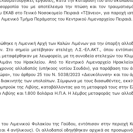
 ελασματουργικές εργασίες, κατά την κατάβασή του από σκαλωσι
ισορροπία του με αποτέλεσμα την πτώση και τον τραυματισμό
ΕΚΑΒ στο Γενικό Νοσοκομείο Πειραιά «Τζάνειο», για παροχή ια
΄ Λιμενικό Τμήμα Περάματος του Κεντρικού Λιμεναρχείου Πειραιά.
ρώθηκε η Λιμενική Αρχή των Καλών Λιμένων για την ύπαρξη αλλ
. Στο σημείο μετέβησαν στελέχη Λ.Σ.-ΕΛ.ΑΚΤ., όπου εντόπισ
ίοι μεταφέρθηκαν με λεωφορείο, με τη συνοδεία στελεχών του Κλι
ο λιμάνι του Ηρακλείου. Από το Κεντρικό Λιμεναρχείο Ηρακλεί
χρονος αλλοδαπός (υπήκοος νοτίου Σουδάν), για παράβαση του 
ώρα», του άρθρου 25 του Ν. 5038/2023 «Διευκόλυνση» και του 
 διακινητής των υπολοίπων. Σύμφωνα με τους διασωθέντες, εκκ
Τομπρούκ της Λιβύης, καταβάλλοντας για τη μεταφορά τους στην 
 Λιβύης και 1.800 δολάρια Η.Π.Α. Η λέμβος μεταφοράς των αλλ
 του Λιμενικού Φυλακίου της Γαύδου, εντόπισαν στην περιοχή 
και 4 ανήλικους). Οι αλλοδαποί οδηγήθηκαν αρχικά σε προσωριν