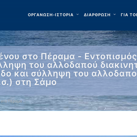
ΟΡΓΑΝΩΣΗ-ΙΣΤΟΡΙΑ
ΔΙΑΡΘΡΩΣΗ
ΓΙΑ ΤΟ
ένου στο Πέραμα - Εντοπισμό
λληψη του αλλοδαπού διακινητ
δο και σύλληψη του αλλοδαπού
σ.) στη Σάμο
 στο Πέραμα …