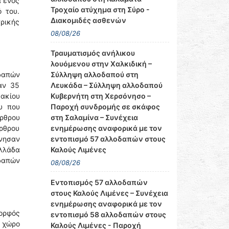
ά ενός
Τροχαίο ατύχημα στη Σύρο -
 του.
Διακομιδές ασθενών
τρικής
08/08/26
Τραυματισμός ανήλικου
λουόμενου στην Χαλκιδική –
Σύλληψη αλλοδαπού στη
οδαπών
Λευκάδα – Σύλληψη αλλοδαπού
αν 35
Κυβερνήτη στη Χερσόνησο –
μακίου
Παροχή συνδρομής σε σκάφος
ου που
στη Σαλαμίνα – Συνέχεια
άρθρου
ενημέρωσης αναφορικά με τον
άρθρου
εντοπισμό 57 αλλοδαπών στους
ίνησαν
Καλούς Λιμένες
Ελλάδα
οδαπών
08/08/26
Εντοπισμός 57 αλλοδαπών
στους Καλούς Λιμένες – Συνέχεια
ενημέρωσης αναφορικά με τον
Κορφός
εντοπισμό 58 αλλοδαπών στους
ό χώρο
Καλούς Λιμένες - Παροχή