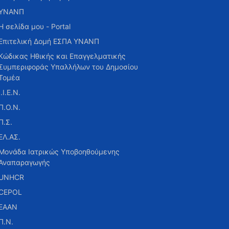
ΥΝΑΝΠ
Η σελίδα μου - Portal
Επιτελική Δομή ΕΣΠΑ ΥΝΑΝΠ
Κώδικας Ηθικής και Επαγγελματικής
Συμπεριφοράς Υπαλλήλων του Δημοσίου
Τομέα
Ι.Ι.Ε.Ν.
Π.Ο.Ν.
Π.Σ.
ΕΛ.ΑΣ.
Μονάδα Ιατρικώς Υποβοηθούμενης
Αναπαραγωγής
UNHCR
CEPOL
ΕΑΑΝ
Π.Ν.