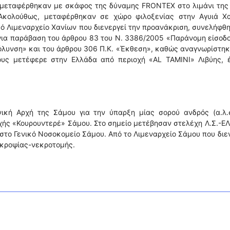
α μεταφέρθηκαν με σκάφος της δύναμης FRONTEX στο λιμάνι της
Ακολούθως, μεταφέρθηκαν σε χώρο φιλοξενίας στην Αγυιά Χα
κό Λιμεναρχείο Χανίων που διενεργεί την προανάκριση, συνελήφθ
για παράβαση του άρθρου 83 του Ν. 3386/2005 «Παράνομη είσοδ
όλυνση» και του άρθρου 306 Π.Κ. «Έκθεση», καθώς αναγνωρίστη
τους μετέφερε στην Ελλάδα από περιοχή «AL TAMINI» Λιβύης, έ
ική Αρχή της Σάμου για την ύπαρξη μίας σορού ανδρός (α.λ.σ
ής «Κουρουντερέ» Σάμου. Στο σημείο μετέβησαν στελέχη Λ.Σ.-ΕΛ
στο Γενικό Νοσοκομείο Σάμου. Από το Λιμεναρχείο Σάμου που διε
εκροψίας-νεκροτομής.