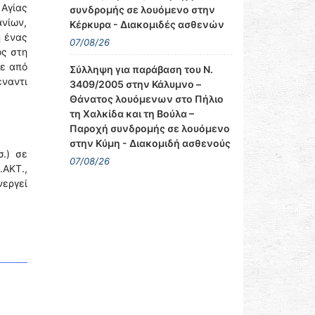
 Αγίας
συνδρομής σε λουόμενο στην
νίων,
Κέρκυρα - Διακομιδές ασθενών
η ένας
07/08/26
ος στη
κε από
Σύλληψη για παράβαση του Ν.
ναντι
3409/2005 στην Κάλυμνο –
Θάνατος λουόμενων στο Πήλιο
τη Χαλκίδα και τη Βούλα –
Παροχή συνδρομής σε λουόμενο
στην Κύμη - Διακομιδή ασθενούς
.) σε
07/08/26
.ΑΚΤ.,
νεργεί