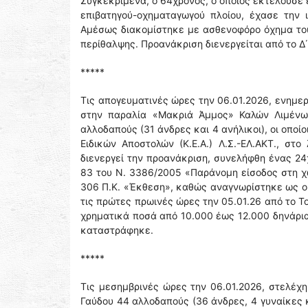
Συγκεκριμένα, ο 64χρονος, ο οποίος εκτελούσε
επιβατηγού-οχηματαγωγού πλοίου, έχασε την 
Αμέσως διακομίστηκε με ασθενοφόρο όχημα του 
περίθαλψης. Προανάκριση διενεργείται από το Δ
*****
Τις απογευματινές ώρες την 06.01.2026, ενημε
στην παραλία «Μακριά Άμμος» Καλών Λιμένων
αλλοδαπούς (31 άνδρες και 4 ανήλικοι), οι οπο
Ειδικών Αποστολών (Κ.Ε.Α.) Λ.Σ.-ΕΛ.ΑΚΤ., στ
διενεργεί την προανάκριση, συνελήφθη ένας 24
83 του Ν. 3386/2005 «Παράνομη είσοδος στη χ
306 Π.Κ. «Έκθεση», καθώς αναγνωρίστηκε ως ο
τις πρώτες πρωινές ώρες την 05.01.26 από το 
χρηματικά ποσά από 10.000 έως 12.000 δηνάρια
καταστράφηκε.
*****
Τις μεσημβρινές ώρες την 06.01.2026, στελέχη
Γαύδου 44 αλλοδαπούς (36 άνδρες, 4 γυναίκες 