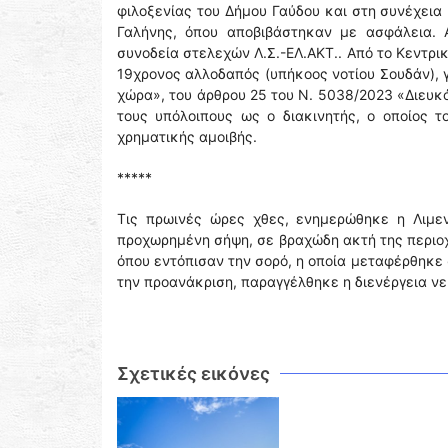
φιλοξενίας του Δήμου Γαύδου και στη συνέχει
Γαλήνης, όπου αποβιβάστηκαν με ασφάλεια. 
συνοδεία στελεχών Λ.Σ.-ΕΛ.ΑΚΤ.. Από το Κεντρι
19χρονος αλλοδαπός (υπήκοος νοτίου Σουδάν), 
χώρα», του άρθρου 25 του Ν. 5038/2023 «Διευκ
τους υπόλοιπους ως ο διακινητής, ο οποίος 
χρηματικής αμοιβής.
*****
Τις πρωινές ώρες χθες, ενημερώθηκε η Λιμεν
προχωρημένη σήψη, σε βραχώδη ακτή της περιοχ
όπου εντόπισαν την σορό, η οποία μεταφέρθηκε 
την προανάκριση, παραγγέλθηκε η διενέργεια ν
Σχετικές εικόνες