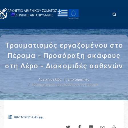
Τραυματισμός εργαζομένου στο
Πέραμα - Προσάραξη σκάφους
στη Λέρο - Διακομιδές ασθενών
Αρχική σελίδα
Επικαιρότητα
Τραυματισμός εργαζομένου στο Πέραμα …
08/11/2021 4:49 μμ.