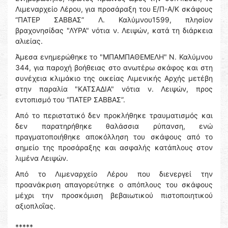
Λιμεναρχείο Λέρου, για προσάραξη του Ε/Π-Α/Κ σκάφους
“ΠΑΤΕΡ ΣΑΒΒΑΣ” Λ. Καλύμνου1599, πλησίον
βραχονησίδας "ΛΥΡΑ" νότια ν. Λειψών, κατά τη διάρκεια
αλιείας.
Άμεσα ενημερώθηκε το "ΜΠΑΜΠΑΘΕΜΕΛΗ" Ν. Καλύμνου
344, για παροχή βοήθειας στο ανωτέρω σκάφος και στη
συνέχεια κλιμάκιο της οικείας Λιμενικής Αρχής μετέβη
στην παραλία "ΚΑΤΣΑΔΙΑ" νότια ν. Λειψών, προς
εντοπισμό του “ΠΑΤΕΡ ΣΑΒΒΑΣ”.
Από το περιστατικό δεν προκλήθηκε τραυματισμός και
δεν παρατηρήθηκε θαλάσσια ρύπανση, ενώ
πραγματοποιήθηκε αποκόλληση του σκάφους από το
σημείο της προσάραξης και ασφαλής κατάπλους στον
λιμένα Λειψών.
Από το Λιμεναρχείο Λέρου που διενεργεί την
προανάκριση απαγορεύτηκε ο απόπλους του σκάφους
μέχρι την προσκόμιση βεβαιωτικού πιστοποιητικού
αξιοπλοΐας.
*****