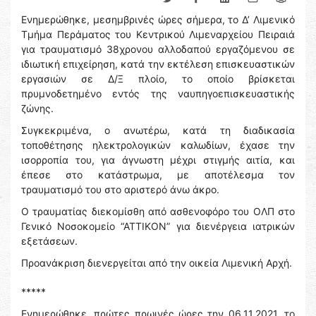
Ενημερώθηκε, μεσημβρινές ώρες σήμερα, το Δ’ Λιμενικό
Τμήμα Περάματος του Κεντρικού Λιμεναρχείου Πειραιά
για τραυματισμό 38χρονου αλλοδαπού εργαζόμενου σε
ιδιωτική επιχείρηση, κατά την εκτέλεση επισκευαστικών
εργασιών σε Δ/Ξ πλοίο, το οποίο βρίσκεται
πρυμνοδετημένο εντός της ναυπηγοεπισκευαστικής
ζώνης.
Συγκεκριμένα, ο ανωτέρω, κατά τη διαδικασία
τοποθέτησης ηλεκτρολογικών καλωδίων, έχασε την
ισορροπία του, για άγνωστη μέχρι στιγμής αιτία, και
έπεσε στο κατάστρωμα, με αποτέλεσμα τον
τραυματισμό του στο αριστερό άνω άκρο.
Ο τραυματίας διεκομίσθη από ασθενοφόρο του ΟΛΠ στο
Γενικό Νοσοκομείο “ΑΤΤΙΚΟΝ” για διενέργεια ιατρικών
εξετάσεων.
Προανάκριση διενεργείται από την οικεία Λιμενική Αρχή.
*****
Ενημερώθηκε, πρώτες πρωινές ώρες την 06.11.2021, το