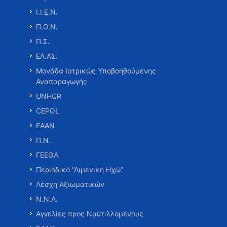
Ι.Ι.Ε.Ν.
Π.Ο.Ν.
Π.Σ.
ΕΛ.ΑΣ.
Μονάδα Ιατρικώς Υποβοηθούμενης
Αναπαραγωγής
UNHCR
CEPOL
ΕΑΑΝ
Π.Ν.
ΓΕΕΘΑ
Περιοδικό “Λιμενική Ηχώ”
Λέσχη Αξιωματικών
Ν.Ν.Α.
Αγγελίες προς Ναυτιλλομένους