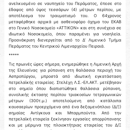
ανελκυσμένο σε ναυπηγείο του Περάματος, έπεσε στο
έδαφος από ύψος τεσσάρων (4) μέτρων περίπου, με
αποτέλεσμα τον τραυματισμό του. Ο 64χρονος
μεταφέρθηκε αρχικά με ασθενοφόρο όχημα του ΕΚΑΒ
στο Γενικό Νοσοκομείο «ΑΤΤΙΚΟΝ» και στη συνέχεια σε
ιδιωτικό Νοσοκομείο, όπου παραμένει για νοσηλεία.
Προανάκριση διενεργείται από το Δ’ Λιμενικό Τμήμα
Περάματος του Κεντρικού Λιμεναρχείου Πειραιά.
*****
Τις πρωινές ώρες σήμερα, ενημερώθηκε η Λιμενική Αρχή
της Ελευσίνας για ρύπανση στη θαλάσσια περιοχή του
Ασπροπύργου, μπροστά από ιδιωτική εγκατάσταση
πετρελαϊκής εταιρείας. Στελέχη Λ.Σ.-ΕΛ.ΑΚΤ. μετέβησαν
στο σημείο όπου διαπιστώθηκε θαλάσσια ρύπανση,
συνολικής έκτασης περίπου τριακοσίων τετραγωνικών
μέτρων (300τ.μ.) αποτελούμενη από κατάλοιπα
καυσαερίων προερχόμενα από ένα δεξαμενόπλοιο (Δ/Ξ)
σημαίας Αντίγκουα και Μπαρμπούντα. Από την
πετρελαϊκή εταιρεία ξεκίνησαν εργασίες απορρύπανσης
και με μέριμνα της πλοιοκτήτριας εταιρείας του Δ/Ξ