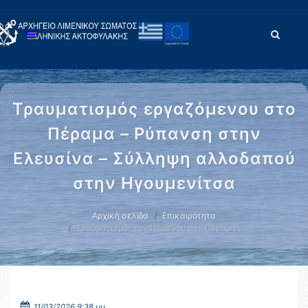
Τραυματισμός εργαζόμενου στο
Πέραμα – Ρύπανση στην
Ελευσίνα – Σύλληψη αλλοδαπού
στην Ηγουμενίτσα
Αρχική σελίδα
Επικαιρότητα
Τραυματισμός εργαζόμενου στο Πέραμα …
11/03/2026 9:38 μμ.