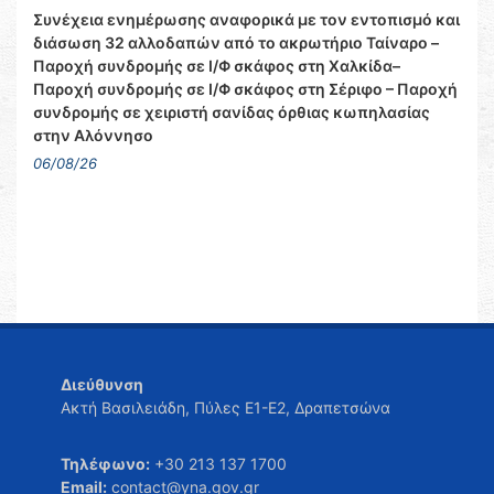
Συνέχεια ενημέρωσης αναφορικά με τον εντοπισμό και
διάσωση 32 αλλοδαπών από το ακρωτήριο Ταίναρο –
Παροχή συνδρομής σε Ι/Φ σκάφος στη Χαλκίδα–
Παροχή συνδρομής σε Ι/Φ σκάφος στη Σέριφο – Παροχή
συνδρομής σε χειριστή σανίδας όρθιας κωπηλασίας
στην Αλόννησο
06/08/26
Διεύθυνση
Ακτή Βασιλειάδη, Πύλες Ε1-Ε2, Δραπετσώνα
Τηλέφωνο:
+30 213 137 1700
Email:
contact@yna.gov.gr