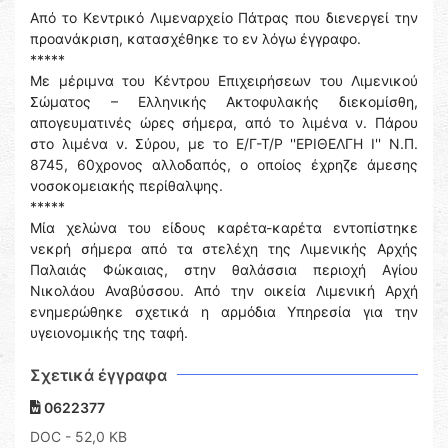
Από το Κεντρικό Λιμεναρχείο Πάτρας που διενεργεί την
προανάκριση, κατασχέθηκε το εν λόγω έγγραφο.
*****
Με μέριμνα του Κέντρου Επιχειρήσεων του Λιμενικού
Σώματος – Ελληνικής Ακτοφυλακής διεκομίσθη,
απογευματινές ώρες σήμερα, από το λιμένα ν. Πάρου
στο λιμένα ν. Σύρου, με το Ε/Γ-Τ/Ρ ''ΕΡΙΘΕΛΓΗ Ι'' Ν.Π.
8745, 60χρονος αλλοδαπός, ο οποίος έχρηζε άμεσης
νοσοκομειακής περίθαλψης.
*****
Μία χελώνα του είδους καρέτα-καρέτα εντοπίστηκε
νεκρή σήμερα από τα στελέχη της Λιμενικής Αρχής
Παλαιάς Φώκαιας, στην θαλάσσια περιοχή Αγίου
Νικολάου Αναβύσσου. Από την οικεία Λιμενική Αρχή
ενημερώθηκε σχετικά η αρμόδια Υπηρεσία για την
υγειονομικής της ταφή.
Σχετικά έγγραφα
0622377
DOC
- 52,0 KB