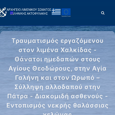
Τραυματισμός εργαζόμενου
στον λιμένα Χαλκίδας -
Θάνατοι ημεδαπών στους
Αγίους Θεοδώρους, στην Αγία
Γαλήνη και στον Ωρωπό –
Σύλληψη αλλοδαπού στην
Πάτρα - Διακομιδή ασθενούς -
Εντοπισμός νεκρής θαλάσσιας
χελώνας