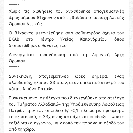
*****
Χωρίς τις αισθήσεις του ανασύρθηκε απογευματινές
ώρες σήμερα 81χρονος από τη θαλάσσια περιοχή Αλυκές
Ωρωπού Αττικής.
Ο 81χρονος μεταφέρθηκε από ασθενοφόρο όχημα του
ΕΚΑΒ στο Κέντρο Υγείας Καπανδριτίου, όπου
διαπιστώθηκε ο θάνατός του.
Διενεργείται προανάκριση από τη Λιμενική Αρχή
Ωρωπού.
*****
Συνελήφθη, απογευματινές ώρες σήμερα, ένας
αλλοδαπός, ηλικίας 33 ετών, στον επιβατικό σταθμό του
νότιου λιμένα Πατρών.
Συγκεκριμένα, σε έλεγχο που διενεργήθηκε από στελέχη
του Τμήματος Αλλοδαπών της Υποδιεύθυνσης Ασφάλειας
Πατρών πριν τον απόπλου Ε/Γ-Ο/Γ πλοίου με προορισμό
το εξωτερικό, ο 33χρονος κατείχε και επέδειξε πλαστό
ταξιδιωτικό έγγραφο, με σκοπό την παράνομη έξοδό του
από τη χώρα.