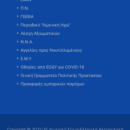
Π.Ν.
ΓΕΕΘΑ
Περιοδικό “Λιμενική Ηχώ”
Λέσχη Αξιωματικών
Ν.Ν.Α.
Αγγελίες προς Ναυτιλλομένους
Ε.Μ.Υ.
Οδηγίες από ΕΟΔΥ για COVID-19
Γενική Γραμματεία Πολιτικής Προστασίας
Προσφορές εμπορικών παρόχων
Copyright © 2021-25 Λιμενικό Σώμα-Ελληνική Ακτοφυλακή