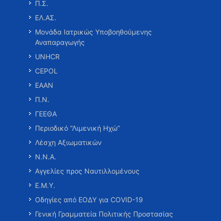
Π.Σ.
ΕΛ.ΑΣ.
Μονάδα Ιατρικώς Υποβοηθούμενης
Αναπαραγωγής
UNHCR
CEPOL
ΕΑΑΝ
Π.Ν.
ΓΕΕΘΑ
Περιοδικό “Λιμενική Ηχώ”
Λέσχη Αξιωματικών
Ν.Ν.Α.
Αγγελίες προς Ναυτιλλομένους
Ε.Μ.Υ.
Οδηγίες από ΕΟΔΥ για COVID-19
Γενική Γραμματεία Πολιτικής Προστασίας