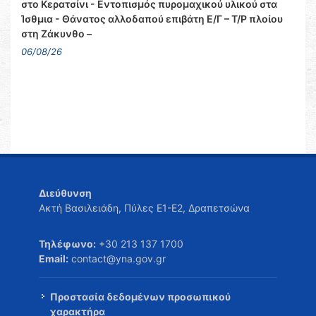
στο Κερατσίνι - Εντοπισμός πυρομαχικού υλικού στα
Ίσθμια - Θάνατος αλλοδαπού επιβάτη Ε/Γ – Τ/Ρ πλοίου
στη Ζάκυνθο –
06/08/26
Διεύθυνση
Ακτή Βασιλειάδη, Πύλες Ε1-Ε2, Δραπετσώνα
Τηλέφωνο:
+30 213 137 1700
Email:
contact@yna.gov.gr
Προστασία δεδομένων προσωπικού
χαρακτήρα