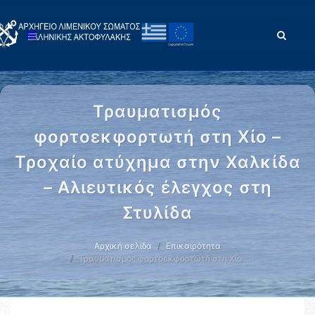
Τραυματισμός
φορτοεκφορτωτή στη Χίο –
Τροχαίο ατύχημα στην Χαλκίδα
– Αλιευτικός έλεγχος στη
Στυλίδα
Αρχική σελίδα
Επικαιρότητα
Τραυματισμός φορτοεκφορτωτή στη Χίο …