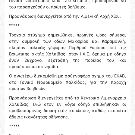
Γενικό Νοσοκομείο Χίου ''Σκυλίτσειο'', προκειμένου να
του παρασχεθούν οι πρώτες βοήθειες.
Προανάκριση διενεργείται από την Λιμενική Αρχή Χίου.
*****
Τροχαίο ατύχημα σημειώθηκε, πρωινές ώρες σήμερα,
στην συμβολή των οδών Μακαρίου και Καραμανλή,
πλησίον παλαιάς γέφυρας Πορθμού Ευρίπου, επί της
Βοιωτικής ακτής Χαλκίδας, όταν Ι.Χ.Ε. όχημα με οδηγό
έναν 28χρονο, εξετράπη της πορείας του και
προσέκρουσε σε νησίδα.
Ο ανωτέρω διεκομίσθη με ασθενοφόρο όχημα του ΕΚΑΒ,
στο Γενικό Νοσοκομείο Χαλκίδας, για την παροχή
πρώτων βοηθειών.
Προανάκριση διενεργείται από το Κεντρικό Λιμεναρχείο
Χαλκίδας, ενώ στον εν λόγω οδηγό επιβλήθηκαν οι
προβλεπόμενες διοικητικές κυρώσεις, καθώς στερείτο
άδειας ικανότητας οδήγησης.
*****