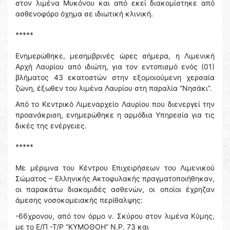
στον λιμένα Μυκόνου και από εκεί διακομίστηκε από
ασθενοφόρο όχημα σε ιδιωτική κλινική.
*****
Ενημερώθηκε, μεσημβρινές ώρες σήμερα, η Λιμενική
Αρχή Λαυρίου από ιδιώτη, για τον εντοπισμό ενός (01)
βλήματος 43 εκατοστών στην εξομοιούμενη χερσαία
ζώνη, έξωθεν του λιμένα Λαυρίου στη παραλία “Νησάκι”.
Από το Κεντρικό Λιμεναρχείο Λαυρίου που διενεργεί την
προανάκριση, ενημερώθηκε η αρμόδια Υπηρεσία για τις
δικές της ενέργειες.
*****
Με μέριμνα του Κέντρου Επιχειρήσεων του Λιμενικού
Σώματος – Ελληνικής Ακτοφυλακής πραγματοποιήθηκαν,
οι παρακάτω διακομιδές ασθενών, οι οποίοι έχρηζαν
άμεσης νοσοκομειακής περίθαλψης:
-66χρονου, από τον όρμο ν. Σκύρου στον λιμένα Κύμης,
με το Ε/Π -Τ/Ρ “ΚΥΜΟΘΟΗ” Ν.Ρ. 73 και