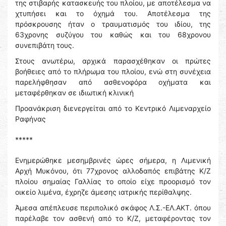
της στιβαρής κατασκευής του πλοίου, με αποτέλεσμα να
χτυπήσει και το όχημά του. Αποτέλεσμα της
πρόσκρουσης ήταν ο τραυματισμός του ιδίου, της
63χρονης συζύγου του καθώς και του 68χρονου
συνεπιβάτη τους.
Στους ανωτέρω, αρχικά παρασχέθηκαν οι πρώτες
βοήθειες από το πλήρωμα του πλοίου, ενώ στη συνέχεια
παρελήφθησαν από ασθενοφόρα οχήματα και
μεταφέρθηκαν σε ιδιωτική κλινική
Προανάκριση διενεργείται από το Κεντρικό Λιμεναρχείο
Ραφήνας
*****
Ενημερώθηκε μεσημβρινές ώρες σήμερα, η Λιμενική
Αρχή Μυκόνου, ότι 77χρονος αλλοδαπός επιβάτης Κ/Ζ
πλοίου σημαίας Γαλλίας το οποίο είχε προορισμό τον
οικείο λιμένα, έχρηζε άμεσης ιατρικής περίθαλψης.
Άμεσα απέπλευσε περιπολικό σκάφος Λ.Σ.-ΕΛ.ΑΚΤ. όπου
παρέλαβε τον ασθενή από το Κ/Ζ, μεταφέροντας τον