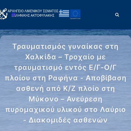
Τραυματισμός γυναίκας στη
Χαλκίδα – Τροχαίο με
τραυματισμό εντός Ε/Γ-Ο/Γ
πλοίου στη Ραφήνα - Αποβίβαση
ασθενή από Κ/Ζ πλοίο στη
Μύκονο – Ανεύρεση
πυρομαχικού υλικού στο Λαύριο
- Διακομιδές ασθενών