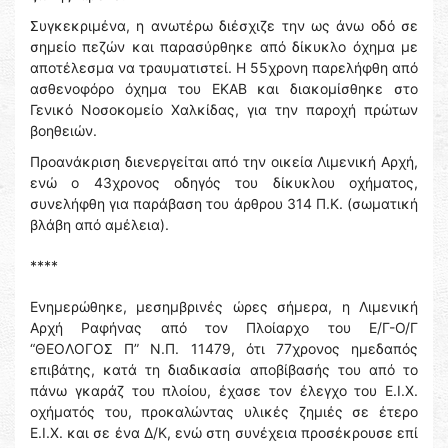
Συγκεκριμένα, η ανωτέρω διέσχιζε την ως άνω οδό σε
σημείο πεζών και παρασύρθηκε από δίκυκλο όχημα με
αποτέλεσμα να τραυματιστεί. Η 55χρονη παρελήφθη από
ασθενοφόρο όχημα του ΕΚΑΒ και διακομίσθηκε στο
Γενικό Νοσοκομείο Χαλκίδας, για την παροχή πρώτων
βοηθειών.
Προανάκριση διενεργείται από την οικεία Λιμενική Αρχή,
ενώ ο 43χρονος οδηγός του δίκυκλου οχήματος,
συνελήφθη για παράβαση του άρθρου 314 Π.Κ. (σωματική
βλάβη από αμέλεια).
****
Ενημερώθηκε, μεσημβρινές ώρες σήμερα, η Λιμενική
Αρχή Ραφήνας από τον Πλοίαρχο του Ε/Γ-Ο/Γ
“ΘΕΟΛΟΓΟΣ Π” Ν.Π. 11479, ότι 77χρονος ημεδαπός
επιβάτης, κατά τη διαδικασία αποβίβασής του από το
πάνω γκαράζ του πλοίου, έχασε τον έλεγχο του Ε.Ι.Χ.
οχήματός του, προκαλώντας υλικές ζημιές σε έτερο
Ε.Ι.Χ. και σε ένα Δ/Κ, ενώ στη συνέχεια προσέκρουσε επί