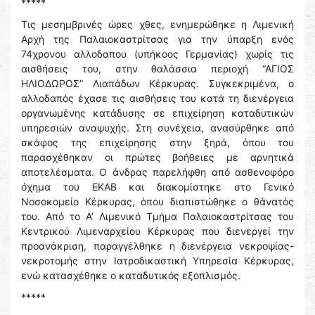
*****
Τις μεσημβρινές ώρες χθες, ενημερώθηκε η Λιμενική
Αρχή της Παλαιοκαστρίτσας για την ύπαρξη ενός
74χρονου αλλοδαπου (υπήκοος Γερμανίας) χωρίς τις
αισθήσεις του, στην θαλάσσια περιοχή “ΑΓΙΟΣ
ΗΛΙΟΔΩΡΟΣ” Λιαπάδων Κέρκυρας. Συγκεκριμένα, ο
αλλοδαπός έχασε τις αισθήσεις του κατά τη διενέργεια
οργανωμένης κατάδυσης σε επιχείρηση καταδυτικών
υπηρεσιών αναψυχής. Στη συνέχεια, ανασύρθηκε από
σκάφος της επιχείρησης στην ξηρά, όπου του
παρασχέθηκαν οι πρώτες βοήθειες με αρνητικά
αποτελέσματα. Ο άνδρας παρελήφθη από ασθενοφόρο
όχημα του ΕΚΑΒ και διακομίστηκε στο Γενικό
Νοσοκομείο Κέρκυρας, όπου διαπιστώθηκε ο θάνατός
του. Από το Α’ Λιμενικό Τμήμα Παλαιοκαστρίτσας του
Κεντρικού Λιμεναρχείου Κέρκυρας που διενεργεί την
προανάκριση, παραγγέλθηκε η διενέργεια νεκροψίας-
νεκροτομής στην Ιατροδικαστική Υπηρεσία Κέρκυρας,
ενώ κατασχέθηκε ο καταδυτικός εξοπλισμός.
*****