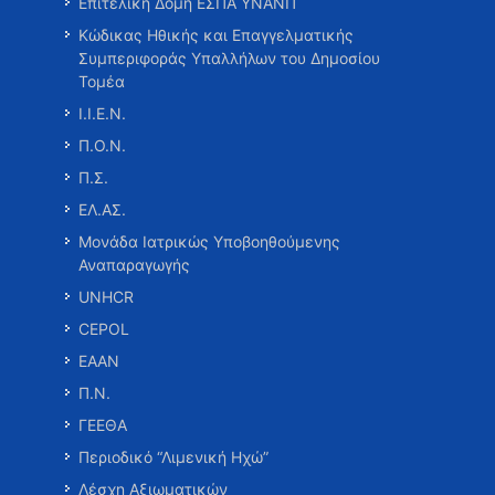
Επιτελική Δομή ΕΣΠΑ ΥΝΑΝΠ
Κώδικας Ηθικής και Επαγγελματικής
Συμπεριφοράς Υπαλλήλων του Δημοσίου
Τομέα
Ι.Ι.Ε.Ν.
Π.Ο.Ν.
Π.Σ.
ΕΛ.ΑΣ.
Μονάδα Ιατρικώς Υποβοηθούμενης
Αναπαραγωγής
UNHCR
CEPOL
ΕΑΑΝ
Π.Ν.
ΓΕΕΘΑ
Περιοδικό “Λιμενική Ηχώ”
Λέσχη Αξιωματικών