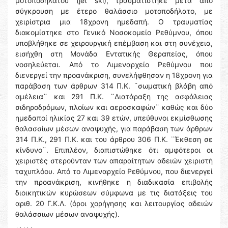
μοτοποδηλάτου (jet ski), τραυματίστηκε μετά από
σύγκρουση με έτερο θαλάσσιο μοτοποδήλατο, με
χειρίστρια μια 18χρονη ημεδαπή. Ο τραυματίας
διακομίστηκε στο Γενικό Νοσοκομείο Ρεθύμνου, όπου
υποβλήθηκε σε χειρουργική επέμβαση και στη συνέχεια,
εισήχθη στη Μονάδα Εντατικής Θεραπείας, όπου
νοσηλεύεται. Από το Λιμεναρχείο Ρεθύμνου που
διενεργεί την προανάκριση, συνελήφθησαν η 18χρονη για
παράβαση των άρθρων 314 Π.Κ. ¨σωματική βλάβη από
αμέλεια¨ και 291 Π.Κ. ¨Διατάραξη της ασφάλειας
σιδηροδρόμων, πλοίων και αεροσκαφών¨ καθώς και δύο
ημεδαποί ηλικίας 27 και 39 ετών, υπεύθυνοι εκμίσθωσης
θαλασσίων μέσων αναψυχής, για παράβαση των άρθρων
314 Π.Κ., 291 Π.Κ. και του άρθρου 306 Π.Κ. ¨Έκθεση σε
κίνδυνο¨. Επιπλέον, διαπιστώθηκε ότι αμφότεροι οι
χειριστές στερούνταν των απαραίτητων αδειών χειριστή
ταχυπλόου. Από το Λιμεναρχείο Ρεθύμνου, που διενεργεί
την προανάκριση, κινήθηκε η διαδικασία επιβολής
διοικητικών κυρώσεων σύμφωνα με τις διατάξεις του
αριθ. 20 Γ.Κ.Λ. (όροι χορήγησης και λειτουργίας αδειών
θαλάσσιων μέσων αναψυχής).