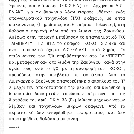
Έρευνας και Διάσωσης (Ε.Κ.Σ.Ε.Δ.) του Αρχηγείου Λ.Σ.-
ΕΛ.ΑΚΤ. για ακυβερνησία λόγω εισροής υδάτων, ενός
επαγγελματικού ταχυπλόου (Τ/Χ) σκάφους, με επτά
επιβαίνοντες (1 ημεδαπός και 6 υπήκοοι Πολωνίας), στη
θαλάσσια περιοχή έξω από το λιμάνι της Ζακύνθου.
Αμέσως στην περιοχή μετέβησαν το επαγγελματικό Τ/Χ
¨ΛΙΜΠΕΡΤΥ¨ Τ.Ζ. 812, το σκάφος ¨ΚΟΚΟ¨ Σ.Ζ.926 και
ένα περιπολικό όχημα Λ.Σ.-ΕΛ.ΑΚΤ. από ξηράς. Οι
επιβαίνοντες του Τ/Χ επιβιβάστηκαν στο ¨ΛΙΜΠΕΡΤΥ¨
και μεταφέρθηκαν στο λιμάνι της Ζακύνθου, καλά στην
υγεία τους, ενώ το Τ/Χ, με τη συνδρομή του ¨ΚΟΚΟ¨,
προσέδεσε στην προβλήτα με ασφάλεια. Από το
Λιμεναρχείο Ζακύνθου απαγορεύτηκε ο απόπλους του Τ/
Χ μέχρι την αποκατάσταση της βλάβης και κινήθηκε η
διαδικασία διοικητικών κυρώσεων σύμφωνα με τις
διατάξεις του αριθ. Γ.Κ.Λ. 38 (Εκμίσθωση μηχανοκίνητων
λέμβων και ταχύπλοων μικρών σκαφών). Από το
περιστατικό δεν αναφέρθηκε τραυματισμός και δεν
παρατηρήθηκε θαλάσσια ρύπανση.
*****