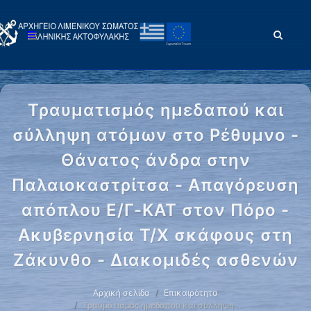
Τραυματισμός ημεδαπού και
σύλληψη ατόμων στο Ρέθυμνο -
Θάνατος άνδρα στην
Παλαιοκαστρίτσα - Απαγόρευση
απόπλου Ε/Γ-KAT στον Πόρο -
Ακυβερνησία Τ/Χ σκάφους στη
Ζάκυνθο - Διακομιδές ασθενών
Αρχική σελίδα
Επικαιρότητα
Τραυματισμός ημεδαπού και σύλληψη …