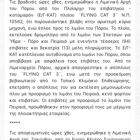
Τις βραδινές ώρες χθες, ενημερώθηκε η Λιμενική Αρχή
του Πόρου από τον Πλοίαρχο του επιβατηγού -
καταμαράν (Ε/Γ-KAT) πλοίου ¨FLYING CAT 3¨ Ν.Π.
10562, ότι παρουσιάστηκε βλάβη στην αριστερή κύρια
μηχανή, ενώ έπλεε προς το λιμάνι του Πόρου. Το πλοίο,
εκτελούσε δρομολόγιο από το λιμάνι των Σπετσών για
Ύδρα - Πόρο και Πειραιά με ενενήντα τέσσερις (94)
επιβάτες και δεκατρία (13) μέλη πληρώματος. Το Ε/Γ-
KAT κατέπλευσε αυτοδύναμα στο λιμάνι του Πόρου, όπου
αποβίβασε με ασφάλεια τους επιβάτες του. Από το
Λιμεναρχείο Πόρου, αρχικά απαγορεύτηκε ο απόπλους
του ¨FLYING CAT 3¨, ενώ μετά την προσκόμιση
βεβαιωτικού από το Τοπικό Κλιμάκιο Επιθεώρησης,
επετράπη ο απόπλους του για εκτέλεση μεμονωμένου
πλου με προορισμό το λιμάνι του Πειραιά, κενό φορτίου
και επιβατών. Οι επιβάτες με προορισμό το λιμάνι του
Πειραιά, προωθήθηκαν στον προορισμό τους με μέριμνα
της πλοιοκτήτριας εταιρείας.
*****
Τις απογευματινές ώρες χθες, ενημερώθηκε η Λιμενική
Αρχή της Ζακύνθου, από το Ενιαίο Κέντρο Συντονισμού