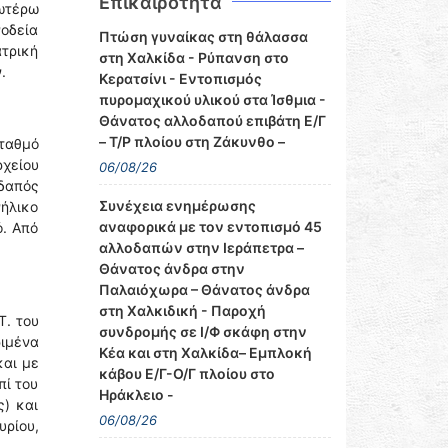
Επικαιρότητα
νωτέρω
οδεία
Πτώση γυναίκας στη θάλασσα
τρική
στη Χαλκίδα - Ρύπανση στο
.
Κερατσίνι - Εντοπισμός
πυρομαχικού υλικού στα Ίσθμια -
Θάνατος αλλοδαπού επιβάτη Ε/Γ
– Τ/Ρ πλοίου στη Ζάκυνθο –
σταθμό
ρχείου
06/08/26
εδαπός
Συνέχεια ενημέρωσης
ήλικο
αναφορικά με τον εντοπισμό 45
ό. Από
αλλοδαπών στην Ιεράπετρα –
Θάνατος άνδρα στην
Παλαιόχωρα – Θάνατος άνδρα
στη Χαλκιδική - Παροχή
Τ. του
συνδρομής σε Ι/Φ σκάφη στην
ιμένα
Κέα και στη Χαλκίδα– Εμπλοκή
και με
κάβου Ε/Γ-Ο/Γ πλοίου στο
πί του
Ηράκλειο -
) και
06/08/26
υρίου,