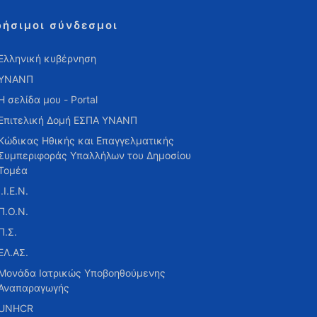
ρήσιμοι σύνδεσμοι
Ελληνική κυβέρνηση
ΥΝΑΝΠ
Η σελίδα μου - Portal
Επιτελική Δομή ΕΣΠΑ ΥΝΑΝΠ
Κώδικας Ηθικής και Επαγγελματικής
Συμπεριφοράς Υπαλλήλων του Δημοσίου
Τομέα
Ι.Ι.Ε.Ν.
Π.Ο.Ν.
Π.Σ.
ΕΛ.ΑΣ.
Μονάδα Ιατρικώς Υποβοηθούμενης
Αναπαραγωγής
UNHCR