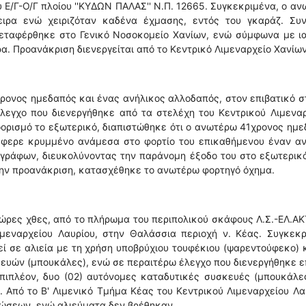
 Ε/Γ-Ο/Γ πλοίου ''ΚΥΔΩΝ ΠΑΛΑΣ'' Ν.Π. 12665. Συγκεκριμένα, ο α
ειρα ενώ χειριζόταν καδένα έχμασης, εντός του γκαράζ. Συν
μεταφέρθηκε στο Γενικό Νοσοκομείο Χανίων, ενώ σύμφωνα με ια
. Προανάκριση διενεργείται από το Κεντρικό Λιμεναρχείο Χανίων
ρονος ημεδαπός και ένας ανήλικος αλλοδαπός, στον επιβατικό 
έλεγχο που διενεργήθηκε από τα στελέχη του Κεντρικού Λιμενα
οορισμό το εξωτερικό, διαπιστώθηκε ότι ο ανωτέρω 41χρονος ημ
έφερε κρυμμένο ανάμεσα στο φορτίο του επικαθήμενου έναν αν
γράφων, διευκολύνοντας την παράνομη έξοδο του στο εξωτερικ
 την προανάκριση, κατασχέθηκε το ανωτέρω φορτηγό όχημα.
 ώρες χθες, από το πλήρωμα του περιπολικού σκάφους Λ.Σ.-ΕΛ.ΑΚ
ιμεναρχείου Λαυρίου, στην Θαλάσσια περιοχή ν. Κέας. Συγκεκρ
εί σε αλιεία με τη χρήση υποβρύχιου τουφέκιου (ψαρεντούφεκο) 
ευών (μπουκάλες), ενώ σε περαιτέρω έλεγχο που διενεργήθηκε ε
πιπλέον, δυο (02) αυτόνομες καταδυτικές συσκευές (μπουκάλες
 Από το Β' Λιμενικό Τμήμα Κέας του Κεντρικού Λιμεναρχείου Λα
ρώσεων, ενώ αλιεύματα δεν βρέθηκαν.