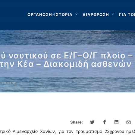
ΟΡΓΑΝΩΣΗ-ΙΣΤΟΡΙΑ
ΔΙΑΡΘΡΩΣΗ
ΓΙΑ ΤΟ
 ναυτικού σε E/Γ–Ο/Γ πλοίο –
στην Κέα – Διακομιδή ασθενών
υτικού σε …
Share:
ρικό Λιμεναρχείο Χανίων, για τον τραυματισμό 23χρονου ημε