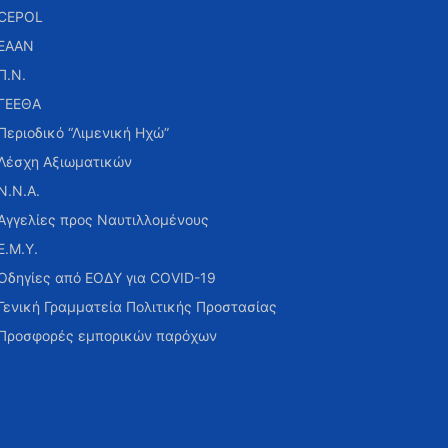
CEPOL
ΕΑΑΝ
Π.Ν.
ΓΕΕΘΑ
Περιοδικό “Λιμενική Ηχώ”
Λέσχη Αξιωματικών
Ν.Ν.Α.
Αγγελίες προς Ναυτιλλομένους
Ε.Μ.Υ.
Οδηγίες από ΕΟΔΥ για COVID-19
Γενική Γραμματεία Πολιτικής Προστασίας
Προσφορές εμπορικών παρόχων