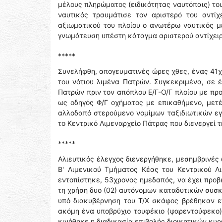
μέλους πληρώματος (ειδικότητας ναυτόπαις) του
ναυτικός τραυμάτισε τον αριστερό του αντίχ
αξιωματικού του πλοίου ο ανωτέρω ναυτικός 
γνωμάτευση υπέστη κάταγμα αριστερού αντίχειρα
*****
Συνελήφθη, απογευματινές ώρες χθες, ένας 41χ
του νότιου λιμένα Πατρών. Συγκεκριμένα, σε 
Πατρών πριν τον απόπλου Ε/Γ-Ο/Γ πλοίου με πρ
ως οδηγός Φ/Γ οχήματος με επικαθήμενο, μετ
αλλοδαπό στερούμενο νομίμων ταξιδιωτικών εγ
το Κεντρικό Λιμεναρχείο Πάτρας που διενεργεί
*****
Αλιευτικός έλεγχος διενεργήθηκε, μεσημβρινές
Β' Λιμενικού Τμήματος Κέας του Κεντρικού Λ
εντοπίστηκε, 53χρονος ημεδαπός, να έχει προβ
τη χρήση δυο (02) αυτόνομων καταδυτικών συσκ
υπό διακυβέρνηση του Τ/Χ σκάφος βρέθηκαν ε
ακόμη ένα υποβρύχιο τουφέκιο (ψαρεντούφεκο).
κινήθηκε η διαδικασία επιβολής διοικητικών κυ