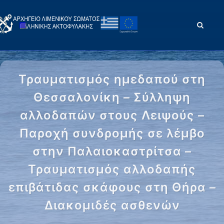
Τραυματισμός ημεδαπού στη
Θεσσαλονίκη – Σύλληψη
αλλοδαπών στους Λειψούς –
Παροχή συνδρομής σε λέμβο
στην Παλαιοκαστρίτσα –
Τραυματισμός αλλοδαπής
επιβάτιδας σκάφους στη Θήρα –
Διακομιδές ασθενών