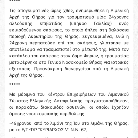
*****
Τις απογευματινές ώρες χθες, ενημερώθηκε η Λιμενική
Αρχή της Θήρας για τον τραυματισμό μίας 24χρονης
αλλοδαπής επιβάτιδας (υπήκοο Γαλλίας) ενός
εκμισθούμενου σκάφους, το οποίο έπλεε στη θαλάσσια
περιοχή Ακρωτηρίου της Θήρας. Συγκεκριμένα, ενώ η
24χρονη περπατούσε επί του σκάφους, γλίστρησε με
αποτέλεσμα να τραυματιστεί στο μέτωπό της. Μετά τον
κατάπλου του σκάφους στον όρμο Φηρών, η τραυματίας
μεταφέρθηκε στο Γενικό Νοσοκομείο Θήρας για ιατρικές
εξετάσεις. Προανάκριση διενεργείται από τη Λιμενική
Αρχή της Θήρας.
*****
Με μέριμνα του Κέντρου Επιχειρήσεων του Λιμενικού
Σώματος-Ελληνικής Ακτοφυλακής πραγματοποιήθηκαν,
οι παρακάτω διακομιδές ασθενών, οι οποίοι έχρηζαν
άμεσης νοσοκομειακής περίθαλψης:
-49χρονου, από το λιμάνι της Ίου στο λιμάνι της Θήρας,
με το Ε/Π-Τ/Ρ “ΚΥΡΙΑΡΧΟΣ V” Ν.Ν. 67,