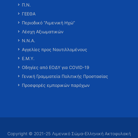
Π.Ν.
ΓΕΕΘΑ
Περιοδικό “Λιμενική Ηχώ”
Λέσχη Αξιωματικών
Ν.Ν.Α.
Αγγελίες προς Ναυτιλλομένους
Ε.Μ.Υ.
Οδηγίες από ΕΟΔΥ για COVID-19
Γενική Γραμματεία Πολιτικής Προστασίας
Προσφορές εμπορικών παρόχων
Copyright © 2021-25 Λιμενικό Σώμα-Ελληνική Ακτοφυλακή