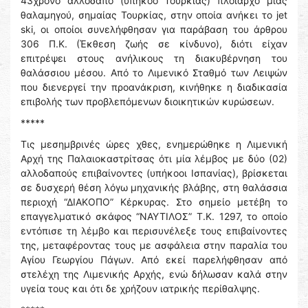
43χρονο αλλοδαπό (υπήκοο Τουρκίας) πλοίαρχο μιας
θαλαμηγού, σημαίας Τουρκίας, στην οποία ανήκει το jet
ski, οι οποίοι συνελήφθησαν για παράβαση του άρθρου
306 Π.Κ. (Έκθεση ζωής σε κίνδυνο), διότι είχαν
επιτρέψει στους ανήλικους τη διακυβέρνηση του
θαλάσσιου μέσου. Από το Λιμενικό Σταθμό των Λειψών
που διενεργεί την προανάκριση, κινήθηκε η διαδικασία
επιβολής των προβλεπόμενων διοικητικών κυρώσεων.
*****
Τις μεσημβρινές ώρες χθες, ενημερώθηκε η Λιμενική
Αρχή της Παλαιοκαστρίτσας ότι μία λέμβος με δύο (02)
αλλοδαπούς επιβαίνοντες (υπήκοοι Ισπανίας), βρίσκεται
σε δυσχερή θέση λόγω μηχανικής βλάβης, στη θαλάσσια
περιοχή “ΔΙΑΚΟΠΟ” Κέρκυρας. Στο σημείο μετέβη το
επαγγελματικό σκάφος “ΝΑΥΤΙΛΟΣ” Τ.Κ. 1297, το οποίο
εντόπισε τη λέμβο και περισυνέλεξε τους επιβαίνοντες
της, μεταφέροντας τους με ασφάλεια στην παραλία του
Αγίου Γεωργίου Πάγων. Από εκεί παρελήφθησαν από
στελέχη της Λιμενικής Αρχής, ενώ δήλωσαν καλά στην
υγεία τους και ότι δε χρήζουν ιατρικής περίθαλψης.