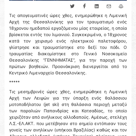
Τις απογευματινές ώρες χθες, ενημερώθηκε η Λιμενική
Αρχή της Θεσσαλονίκης για τον τραυματισμό ενός
18χρονου ημεδαπού εργαζόμενου μίας εταιρείας, η οποία
βρίσκεται εντός του λιμανιού. Συγκεκριμένα, ο 18χρονος
κατά τον χειρισμό ενός ηλεκτρικού παλετοφόρου,
γλίστρησε και τραυματίστηκε στο δεξί του πόδι. Ο
τραυματίας διακομίστηκε στο Γενικό Νοσοκομείο
Θεσσαλονίκης “ΓΕΝΝΗΜΑΤΑΣ”, για την παροχή των
πρώτων βοηθειών. Προανάκριση διενεργείται από το
Κεντρικό Λιμεναρχείο Θεσσαλονίκης.
*****
Τις μεσημβρινές ώρες χθες, ενημερώθηκε η Λιμενική
Αρχή των Λειψών για την ύπαρξη ενός θαλάσσιου
μοτοποδήλατου (jet ski) στη θαλάσσια περιοχή μεταξύ
των παραλιών Παπανδρίας και Κατσαδίας, το οποίο
χειριζόταν από ανήλικους αλλοδαπούς. Αμέσως, στελέχη
Λ.Σ.-ΕΛ.ΑΚΤ. που μετέβησαν στο σημείο εντόπισαν τους
γονείς των ανηλίκων (υπήκοοι Βραζιλίας) καθώς και τον