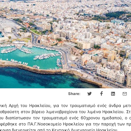
Share:
νική Αρχή του Ηρακλείου, για τον τραυματισμό ενός άνδρα μετ
οθραύστη στον βόρειο λιμενοβραχίονα του λιμένα Ηρακλείου. Σ
ου διαπίστωσαν τον τραυματισμό ενός 60χρονου ημεδαπού, ο ο
φέρθηκε στο ΠΑ.Γ.Νοσοκομείο Ηρακλείου για την παροχή των π
κριση διενεργείται από το Κεντρικό Λιμεναρχείο Ηρακλείου.