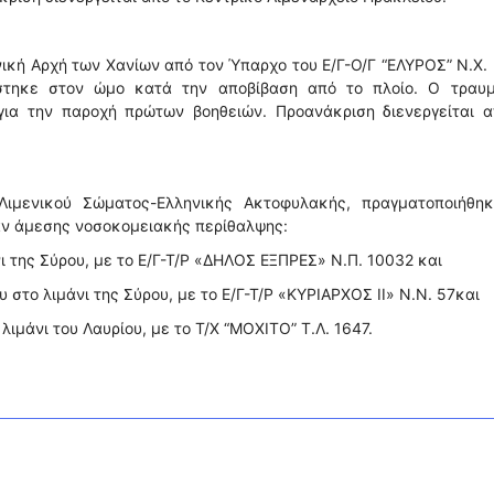
ική Αρχή των Χανίων από τον Ύπαρχο του Ε/Γ-Ο/Γ “ΕΛΥΡΟΣ” Ν.Χ. 
στηκε στον ώμο κατά την αποβίβαση από το πλοίο. Ο τραυμ
ια την παροχή πρώτων βοηθειών. Προανάκριση διενεργείται α
Λιμενικού Σώματος-Ελληνικής Ακτοφυλακής, πραγματοποιήθηκ
αν άμεσης νοσοκομειακής περίθαλψης:
ι της Σύρου, με το Ε/Γ-Τ/Ρ «ΔΗΛΟΣ ΕΞΠΡΕΣ» N.Π. 10032 και
 στο λιμάνι της Σύρου, με το Ε/Γ-Τ/Ρ «ΚΥΡΙΑΡΧΟΣ ΙΙ» N.Ν. 57και
λιμάνι του Λαυρίου, με το Τ/Χ “ΜΟΧΙΤΟ” Τ.Λ. 1647.