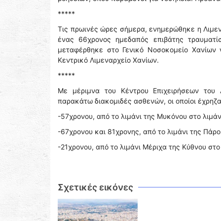
*****
Τις πρωινές ώρες σήμερα, ενημερώθηκε η Λιμεν
ένας 66χρονος ημεδαπός επιβάτης τραυματί
μεταφέρθηκε στο Γενικό Νοσοκομείο Χανίων γ
Κεντρικό Λιμεναρχείο Χανίων.
*****
Με μέριμνα του Κέντρου Επιχειρήσεων του 
παρακάτω διακομιδές ασθενών, οι οποίοι έχρηζ
-57χρονου, από το λιμάνι της Μυκόνου στο λιμάν
-67χρονου και 81χρονης, από το λιμάνι της Πάρου
-21χρονου, από το λιμάνι Μέριχα της Κύθνου στο 
Σχετικές εικόνες