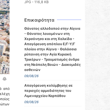
JPG - 116,8 KB
Επικαιρότητα
Θάνατος αλλοδαπού στην Αίγινα
- Θάνατος λουομένων στη
Χερσόνησο και στη Χαλκίδα -
Απαγόρευση απόπλου Ε/Γ-Υ/Γ
πλοίου στην Αίγινα - Θαλάσσια
ρύπανση στην Αγία Κυριακή
Τρικέρων - Τραυματισμός άνδρα
στη Νεάπολη Βοιών - Διακομιδές
ασθενών
09/08/26
Απαγόρευση κολύμβησης σε
ά από
περιοχές αρμοδιότητας του
τελέχη
Λιμεναρχείου Καρπάθου
ποίος
09/08/26
ρώτων