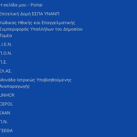
Η σελίδα μου - Portal
Επιτελική Δομή ΕΣΠΑ ΥΝΑΝΠ
Κώδικας Ηθικής και Επαγγελματικής
Συμπεριφοράς Υπαλλήλων του Δημοσίου
Τομέα
Ι.Ι.Ε.Ν.
Π.Ο.Ν.
Π.Σ.
ΕΛ.ΑΣ.
Μονάδα Ιατρικώς Υποβοηθούμενης
Αναπαραγωγής
UNHCR
CEPOL
ΕΑΑΝ
Π.Ν.
ΓΕΕΘΑ