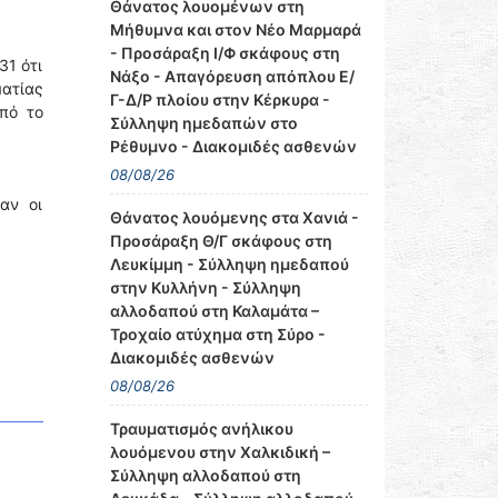
Θάνατος λουομένων στη
Μήθυμνα και στον Νέο Μαρμαρά
- Προσάραξη Ι/Φ σκάφους στη
31 ότι
Νάξο - Απαγόρευση απόπλου Ε/
ατίας
Γ-Δ/Ρ πλοίου στην Κέρκυρα -
πό το
Σύλληψη ημεδαπών στο
Ρέθυμνο - Διακομιδές ασθενών
08/08/26
αν οι
Θάνατος λουόμενης στα Χανιά -
Προσάραξη Θ/Γ σκάφους στη
Λευκίμμη - Σύλληψη ημεδαπού
στην Κυλλήνη - Σύλληψη
αλλοδαπού στη Καλαμάτα –
Τροχαίο ατύχημα στη Σύρο -
Διακομιδές ασθενών
08/08/26
Τραυματισμός ανήλικου
λουόμενου στην Χαλκιδική –
Σύλληψη αλλοδαπού στη