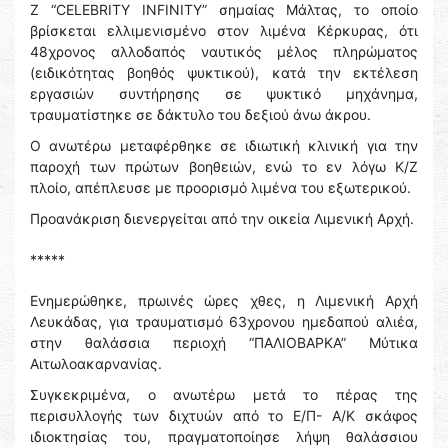
Ζ “CELEBRITY INFINITY” σημαίας Μάλτας, το οποίο
βρίσκεται ελλιμενισμένο στον λιμένα Κέρκυρας, ότι
48χρονος αλλοδαπός ναυτικός μέλος πληρώματος
(ειδικότητας βοηθός ψυκτικού), κατά την εκτέλεση
εργασιών συντήρησης σε ψυκτικό μηχάνημα,
τραυματίστηκε σε δάκτυλο του δεξιού άνω άκρου.
Ο ανωτέρω μεταφέρθηκε σε ιδιωτική κλινική για την
παροχή των πρώτων βοηθειών, ενώ το εν λόγω Κ/Ζ
πλοίο, απέπλευσε με προορισμό λιμένα του εξωτερικού.
Προανάκριση διενεργείται από την οικεία Λιμενική Αρχή.
*****
Ενημερώθηκε, πρωινές ώρες χθες, η Λιμενική Αρχή
Λευκάδας, για τραυματισμό 63χρονου ημεδαπού αλιέα,
στην θαλάσσια περιοχή “ΠΑΛΙΟΒΑΡΚΑ” Μύτικα
Αιτωλοακαρνανίας.
Συγκεκριμένα, ο ανωτέρω μετά το πέρας της
περισυλλογής των διχτυών από το Ε/Π- Α/Κ σκάφος
ιδιοκτησίας του, πραγματοποίησε λήψη θαλάσσιου