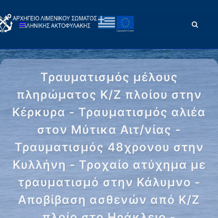
Τραυματισμός μέλους
πληρώματος Κ/Ζ πλοίου στην
Κέρκυρα - Τραυματισμός αλιέα
στον Μύτικα Αιτ/νίας -
Τραυματισμός 48χρονου στην
Κυλλήνη - Τροχαίο ατύχημα με
τραυματισμό στην Κάλυμνο -
Αποβίβαση ασθενών από Κ/Ζ
πλοίο στο Ηράκλειο -