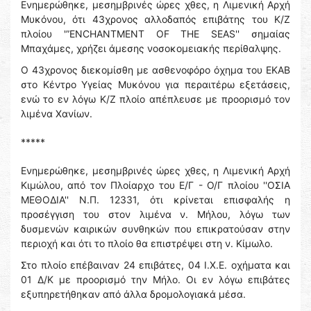
Ενημερώθηκε, μεσημβρινές ώρες χθες, η Λιμενική Αρχή
Μυκόνου, ότι 43χρονος αλλοδαπός επιβάτης του Κ/Ζ
πλοίου '”ENCHANTMENT OF THE SEAS'' σημαίας
Μπαχάμες, χρήζει άμεσης νοσοκομειακής περίθαλψης.
Ο 43χρονος διεκομίσθη με ασθενοφόρο όχημα του ΕΚΑΒ
στο Κέντρο Υγείας Μυκόνου για περαιτέρω εξετάσεις,
ενώ το εν λόγω Κ/Ζ πλοίο απέπλευσε με προορισμό τον
λιμένα Χανίων.
*****
Ενημερώθηκε, μεσημβρινές ώρες χθες, η Λιμενική Αρχή
Κιμώλου, από τον Πλοίαρχο του Ε/Γ - Ο/Γ πλοίου ''ΟΣΙΑ
ΜΕΘΟΔΙΑ'' Ν.Π. 12331, ότι κρίνεται επισφαλής η
προσέγγιση του στον λιμένα ν. Μήλου, λόγω των
δυσμενών καιρικών συνθηκών που επικρατούσαν στην
περιοχή και ότι το πλοίο θα επιστρέψει στη ν. Κίμωλο.
Στο πλοίο επέβαιναν 24 επιβάτες, 04 Ι.Χ.Ε. οχήματα και
01 Δ/Κ με προορισμό την Μήλο. Οι εν λόγω επιβάτες
εξυπηρετήθηκαν από άλλα δρομολογιακά μέσα.