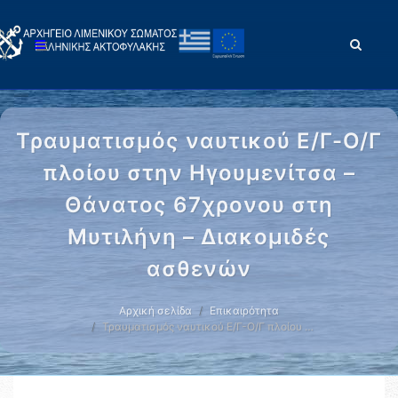
Τραυματισμός ναυτικού Ε/Γ-Ο/Γ
πλοίου στην Ηγουμενίτσα –
Θάνατος 67χρονου στη
Μυτιλήνη – Διακομιδές
ασθενών
Αρχική σελίδα
Επικαιρότητα
Τραυματισμός ναυτικού Ε/Γ-Ο/Γ πλοίου …