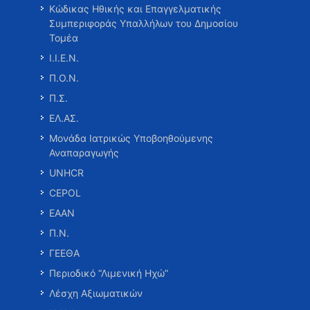
Κώδικας Ηθικής και Επαγγελματικής
Συμπεριφοράς Υπαλλήλων του Δημοσίου
Τομέα
Ι.Ι.Ε.Ν.
Π.Ο.Ν.
Π.Σ.
ΕΛ.ΑΣ.
Μονάδα Ιατρικώς Υποβοηθούμενης
Αναπαραγωγής
UNHCR
CEPOL
ΕΑΑΝ
Π.Ν.
ΓΕΕΘΑ
Περιοδικό “Λιμενική Ηχώ”
Λέσχη Αξιωματικών