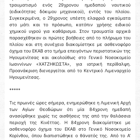
τραυματισμό ενός 29χρονου ημεδαπού ναυτικού
(ειδικότητας δόκιμου μηχανικού), εντός του πλοίου.
Συγκεκριμένα, ο 29χρονος υπέστη ελαφριά εγκαύματα
στο μάτι και το πρόσωπο, κατόπιν χρήσης ειδικού
χημικού υγρού για καθάρισμα. Στον τραυματία αρχικά
παρασχέθηκαν οι πρώτες βοήθειες από το πλήρωμα του
πλοίου και στη συνέχεια διακομίστηκε με ασθενοφόρο
όχημα του ΕΚΑΒ στο τμήμα επειγόντων περιστατικών της
Ηγουμενίτσας και ακολούθως στο Γενικό Νοσοκομείο
Ιωαννίνων «ΧΑΤΖΗΚΩΣΤΑ», για ιατρική περίθαλψη.
Προανάκριση διενεργείται από το Κεντρικό Λιμεναρχείο
Ηγουμενίτσας.
*****
Τις πρωινές ώρες σήμερα, ενημερώθηκε η Λιμενική Αρχή
των Αγίων Θεοδώρων ότι μία 84χρονη ημεδαπή
ανασύρθηκε χωρίς τις αισθήσεις της από την θαλάσσια
περιοχή της Κινέττας. Η 84χρονη διακομίστηκε με
ασθενοφόρο όχημα του ΕΚΑΒ στο Γενικό Νοσοκομείο
Κορίνθου, όπου διαπιστώθηκε ο θάνατός της. Από το Α’