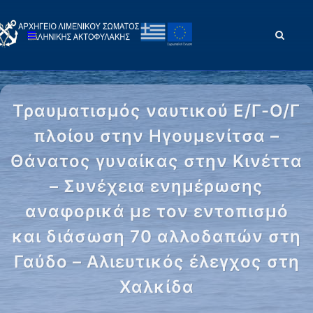
Τραυματισμός ναυτικού Ε/Γ-Ο/Γ
πλοίου στην Ηγουμενίτσα –
Θάνατος γυναίκας στην Κινέττα
– Συνέχεια ενημέρωσης
αναφορικά με τον εντοπισμό
και διάσωση 70 αλλοδαπών στη
Γαύδο – Αλιευτικός έλεγχος στη
Χαλκίδα