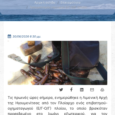
Αρχική σελίδα
Επικαιρότητα
Τραυματισμός ναυτικού Ε/Γ-Ο/Γ πλοίου …
30/06/2026 6:30 μμ.
Τις πρωινές ώρες σήμερα, ενημερώθηκε η Λιμενική Αρχή
της Ηγουμενίτσας από τον Πλοίαρχο ενός επιβατηγού-
οχηματαγωγού (Ε/Γ-Ο/Γ) πλοίου, το οποίο βρισκόταν
προσεδεμένο στο λιμάνι εξωτερικού, για τον