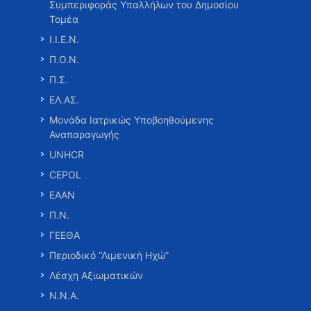
Συμπεριφοράς Υπαλλήλων του Δημοσίου
Τομέα
Ι.Ι.Ε.Ν.
Π.Ο.Ν.
Π.Σ.
ΕΛ.ΑΣ.
Μονάδα Ιατρικώς Υποβοηθούμενης
Αναπαραγωγής
UNHCR
CEPOL
ΕΑΑΝ
Π.Ν.
ΓΕΕΘΑ
Περιοδικό “Λιμενική Ηχώ”
Λέσχη Αξιωματικών
Ν.Ν.Α.