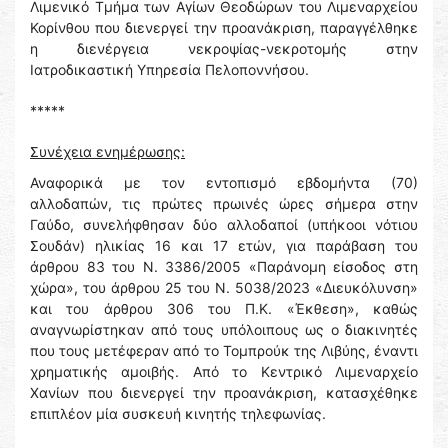
Λιμενικό Τμήμα των Αγίων Θεοδώρων του Λιμεναρχείου
Κορίνθου που διενεργεί την προανάκριση, παραγγέλθηκε
η διενέργεια νεκροψίας-νεκροτομής στην
Ιατροδικαστική Υπηρεσία Πελοποννήσου.
*****
Συνέχεια ενημέρωσης:
Αναφορικά με τον εντοπισμό εβδομήντα (70)
αλλοδαπών, τις πρώτες πρωινές ώρες σήμερα στην
Γαύδο, συνελήφθησαν δύο αλλοδαποί (υπήκοοι νότιου
Σουδάν) ηλικίας 16 και 17 ετών, για παράβαση του
άρθρου 83 του Ν. 3386/2005 «Παράνομη είσοδος στη
χώρα», του άρθρου 25 του Ν. 5038/2023 «Διευκόλυνση»
και του άρθρου 306 του Π.Κ. «Έκθεση», καθώς
αναγνωρίστηκαν από τους υπόλοιπους ως ο διακινητές
που τους μετέφεραν από το Τομπρούκ της Λιβύης, έναντι
χρηματικής αμοιβής. Από το Κεντρικό Λιμεναρχείο
Χανίων που διενεργεί την προανάκριση, κατασχέθηκε
επιπλέον μία συσκευή κινητής τηλεφωνίας.