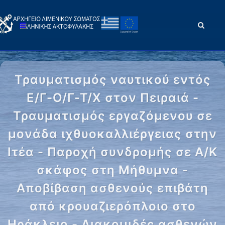
Τραυματισμός ναυτικού εντός
Ε/Γ-Ο/Γ-Τ/Χ στον Πειραιά -
Τραυματισμός εργαζόμενου σε
μονάδα ιχθυοκαλλιέργειας στην
Ιτέα - Παροχή συνδρομής σε Α/Κ
σκάφος στη Μήθυμνα -
Αποβίβαση ασθενούς επιβάτη
από κρουαζιερόπλοιο στο
Ηράκλειο - Διακομιδές ασθενών