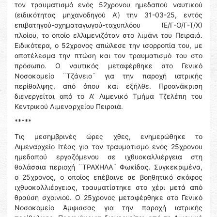
τον τραυματισμό ενός 52χρονου ημεδαπού ναυτικού
(ειδικότητας μηχανοδηγού Α’) την 31-03-25, εντός
επιβατηγού-οχηματαγωγού-ταχυπλόου (Ε/Γ-Ο/Γ-Τ/Χ)
πλοίου, το οποίο ελλιμενιζόταν στο λιμάνι του Πειραιά.
Ειδικότερα, ο 52χρονος απώλεσε την ισορροπία του, με
αποτέλεσμα την πτώση και τον τραυματισμό του στο
πρόσωπο. Ο ναυτικός μεταφέρθηκε στο Γενικό
Νοσοκομείο ¨Τζάνειο¨ για την παροχή ιατρικής
περίθαλψης, από όπου και εξήλθε. Προανάκριση
διενεργείται από το Α’ Λιμενικό Τμήμα Τζελέπη του
Κεντρικού Λιμεναρχείου Πειραιά.
*****
Τις μεσημβρινές ώρες χθες, ενημερώθηκε το
Λιμεναρχείο Ιτέας για τον τραυματισμό ενός 25χρονου
ημεδαπού εργαζόμενου σε ιχθυοκαλλιέργεια στη
θαλάσσια περιοχή ¨ΤΡΑΧΗΛΑ¨ Φωκίδας. Συγκεκριμένα,
ο 25χρονος, ο οποίος επέβαινε σε βοηθητικό σκάφος
ιχθυοκαλλιέργειας, τραυματίστηκε στο χέρι μετά από
θραύση σχοινιού. Ο 25χρονος μεταφέρθηκε στο Γενικό
Νοσοκομείο Άμφισσας για την παροχή ιατρικής