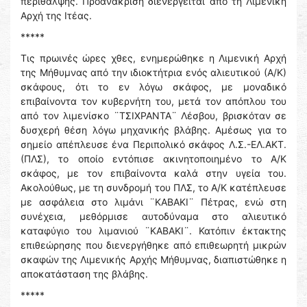
περίθαλψης. Προανάκριση διενεργείται από τη Λιμενική
Αρχή της Ιτέας.
*****
Τις πρωινές ώρες χθες, ενημερώθηκε η Λιμενική Αρχή
της Μήθυμνας από την ιδιοκτήτρια ενός αλιευτικού (Α/Κ)
σκάφους, ότι το εν λόγω σκάφος, με μοναδικό
επιβαίνοντα τον κυβερνήτη του, μετά τον απόπλου του
από τον λιμενίσκο ¨ΤΣΙΧΡΑΝΤΑ¨ Λέσβου, βρισκόταν σε
δυσχερή θέση λόγω μηχανικής βλάβης. Αμέσως για το
σημείο απέπλευσε ένα Περιπολικό σκάφος Λ.Σ.-ΕΛ.ΑΚΤ.
(ΠΛΣ), το οποίο εντόπισε ακινητοποιημένο το Α/Κ
σκάφος, με τον επιβαίνοντα καλά στην υγεία του.
Ακολούθως, με τη συνδρομή του ΠΛΣ, το Α/Κ κατέπλευσε
με ασφάλεια στο λιμάνι ¨ΚΑΒΑΚΙ¨ Πέτρας, ενώ στη
συνέχεια, μεθόρμισε αυτοδύναμα στο αλιευτικό
καταφύγιο του λιμανιού ¨ΚΑΒΑΚΙ¨. Κατόπιν έκτακτης
επιθεώρησης που διενεργήθηκε από επιθεωρητή μικρών
σκαφών της Λιμενικής Αρχής Μήθυμνας, διαπιστώθηκε η
αποκατάσταση της βλάβης.
*****