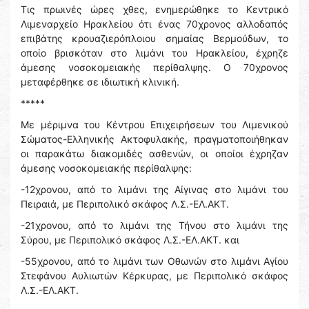
Τις πρωινές ώρες χθες, ενημερώθηκε το Κεντρικό
Λιμεναρχείο Ηρακλείου ότι ένας 70χρονος αλλοδαπός
επιβάτης κρουαζιερόπλοιου σημαίας Βερμούδων, το
οποίο βρισκόταν στο λιμάνι του Ηρακλείου, έχρηζε
άμεσης νοσοκομειακής περίθαλψης. Ο 70χρονος
μεταφέρθηκε σε ιδιωτική κλινική.
*****
Με μέριμνα του Κέντρου Επιχειρήσεων του Λιμενικού
Σώματος-Ελληνικής Ακτοφυλακής, πραγματοποιήθηκαν
οι παρακάτω διακομιδές ασθενών, οι οποίοι έχρηζαν
άμεσης νοσοκομειακής περίθαλψης:
-12χρονου, από το λιμάνι της Αίγινας στο λιμάνι του
Πειραιά, με Περιπολικό σκάφος Λ.Σ.-ΕΛ.ΑΚΤ.
-21χρονου, από το λιμάνι της Τήνου στο λιμάνι της
Σύρου, με Περιπολικό σκάφος Λ.Σ.-ΕΛ.ΑΚΤ. και
-55χρονου, από το λιμάνι των Οθωνών στο λιμάνι Αγίου
Στεφάνου Αυλιωτών Κέρκυρας, με Περιπολικό σκάφος
Λ.Σ.-ΕΛ.ΑΚΤ.