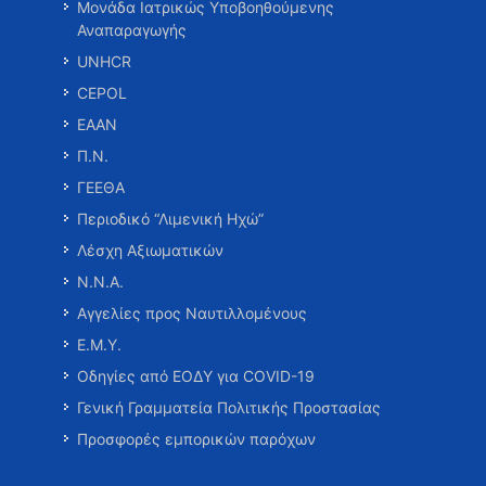
Μονάδα Ιατρικώς Υποβοηθούμενης
Αναπαραγωγής
UNHCR
CEPOL
ΕΑΑΝ
Π.Ν.
ΓΕΕΘΑ
Περιοδικό “Λιμενική Ηχώ”
Λέσχη Αξιωματικών
Ν.Ν.Α.
Αγγελίες προς Ναυτιλλομένους
Ε.Μ.Υ.
Οδηγίες από ΕΟΔΥ για COVID-19
Γενική Γραμματεία Πολιτικής Προστασίας
Προσφορές εμπορικών παρόχων