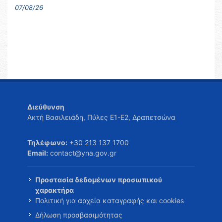
07/08/26
Διεύθυνση
Ακτή Βασιλειάδη, Πύλες Ε1-Ε2, Δραπετσώνα
Τηλέφωνο:
+30 213 137 1700
Email:
contact@yna.gov.gr
Προστασία δεδομένων προσωπικού
χαρακτήρα
Πολιτική για αρχεία καταγραφής και cookies
Δήλωση προσβασιμότητας