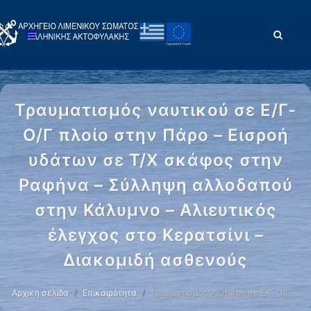
Τραυματισμός ναυτικού σε Ε/Γ-
Ο/Γ πλοίο στην Πάρο – Εισροή
υδάτων σε Τ/Χ σκάφος στην
Ραφήνα – Σύλληψη αλλοδαπού
στην Κάλυμνο – Αλιευτικός
έλεγχος στο Κερατσίνι –
Διακομιδή ασθενούς
Αρχική σελίδα
Επικαιρότητα
Τραυματισμός ναυτικού σε Ε/Γ-Ο/Γ …