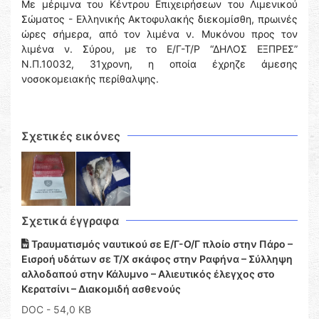
Με μέριμνα του Κέντρου Επιχειρήσεων του Λιμενικού
Σώματος - Ελληνικής Ακτοφυλακής διεκομίσθη, πρωινές
ώρες σήμερα, από τον λιμένα ν. Μυκόνου προς τον
λιμένα ν. Σύρου, με το Ε/Γ-Τ/Ρ “ΔΗΛΟΣ ΕΞΠΡΕΣ”
Ν.Π.10032, 31χρονη, η οποία έχρηζε άμεσης
νοσοκομειακής περίθαλψης.
Σχετικές εικόνες
Σχετικά έγγραφα
Τραυματισμός ναυτικού σε Ε/Γ-Ο/Γ πλοίο στην Πάρο –
Εισροή υδάτων σε Τ/Χ σκάφος στην Ραφήνα – Σύλληψη
αλλοδαπού στην Κάλυμνο – Αλιευτικός έλεγχος στο
Κερατσίνι – Διακομιδή ασθενούς
DOC
- 54,0 KB