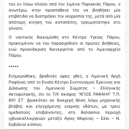
του εν λόγω πλοίου από τον λιμένα Παροικιάς Πάρου, ο
ανωτέρω, στην προσπάθεια του να βοηθήσει μία
επιβάτιδα να διατηρήσει την ισορροπία της, μετά από μία
απότομη κίνηση του καταπέλτη, τραυματίστηκε στο
γόνατο.
Ο ναυτικός διεκομίσθη στο Κέντρο Υγείας Πάρου,
προκειμένου να του παρασχεθούν οι πρώτες βοήθειες,
ενώ προανάκριση διενεργείται από το Λιμεναρχείο
Πάρου.
*****
Ενημερώθηκε, βραδινές ώρες χθες, η Λιμενική Αρχή
Ραφήνας από το Ενιαίο Κέντρο Συντονισμού Έρευνας και
Διάσωσης του Λιμενικού Σώματος – Ελληνικής
Ακτοφυλακής, ότι το Τ/Χ σκάφος “ΑΓΙΟΣ ΡΑΦΑΗΛ” Τ.Π.
891 ΣΤ΄ βρισκόταν σε δυσχερή θέση λόγω μηχανικής
βλάβης και ελεγχόμενης εισροής υδάτων, με τρεις
ημεδαπούς επιβαίνοντες, στη θαλάσσια περιοχή
ιχθυοκαλλιεργειών μεταξύ Αγίας Μαρίνας – Σέσι – Ν.
Ευβοϊκού κόλπου.