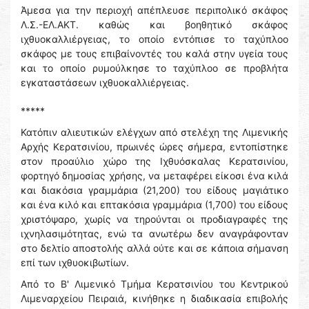
Άμεσα για την περιοχή απέπλευσε περιπολικό σκάφος
Λ.Σ.-ΕΛ.ΑΚΤ. καθώς και βοηθητικό σκάφος
ιχθυοκαλλιέργειας, το οποίο εντόπισε το ταχύπλοο
σκάφος με τους επιβαίνοντές του καλά στην υγεία τους
και το οποίο ρυμούλκησε το ταχύπλοο σε προβλήτα
εγκαταστάσεων ιχθυοκαλλιέργειας.
*****
Κατόπιν αλιευτικών ελέγχων από στελέχη της Λιμενικής
Αρχής Κερατσινίου, πρωινές ώρες σήμερα, εντοπίστηκε
στον προαύλιο χώρο της Ιχθυόσκαλας Κερατσινίου,
φορτηγό δημοσίας χρήσης, να μεταφέρει είκοσι ένα κιλά
και διακόσια γραμμάρια (21,200) του είδους μαγιάτικο
και ένα κιλό και επτακόσια γραμμάρια (1,700) του είδους
χριστόψαρο, χωρίς να τηρούνται οι προδιαγραφές της
ιχνηλασιμότητας, ενώ τα ανωτέρω δεν αναγράφονταν
στο δελτίο αποστολής αλλά ούτε και σε κάποια σήμανση
επί των ιχθυοκιβωτίων.
Από το Β' Λιμενικό Τμήμα Κερατσινίου του Κεντρικού
Λιμεναρχείου Πειραιά, κινήθηκε η διαδικασία επιβολής