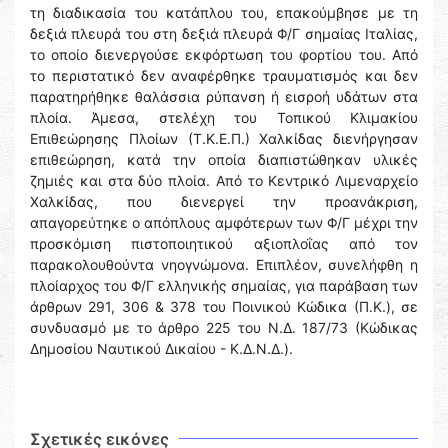
τη διαδικασία του κατάπλου του, επακούμβησε με τη
δεξιά πλευρά του στη δεξιά πλευρά Φ/Γ σημαίας Ιταλίας,
το οποίο διενεργούσε εκφόρτωση του φορτίου του. Από
το περιστατικό δεν αναφέρθηκε τραυματισμός και δεν
παρατηρήθηκε θαλάσσια ρύπανση ή εισροή υδάτων στα
πλοία. Άμεσα, στελέχη του Τοπικού Κλιμακίου
Επιθεώρησης Πλοίων (Τ.Κ.Ε.Π.) Χαλκίδας διενήργησαν
επιθεώρηση, κατά την οποία διαπιστώθηκαν υλικές
ζημιές και στα δύο πλοία. Από το Κεντρικό Λιμεναρχείο
Χαλκίδας, που διενεργεί την προανάκριση,
απαγορεύτηκε ο απόπλους αμφότερων των Φ/Γ μέχρι την
προσκόμιση πιστοποιητικού αξιοπλοΐας από τον
παρακολουθούντα νηογνώμονα. Επιπλέον, συνελήφθη η
πλοίαρχος του Φ/Γ ελληνικής σημαίας, για παράβαση των
άρθρων 291, 306 & 378 του Ποινικού Κώδικα (Π.Κ.), σε
συνδυασμό με το άρθρο 225 του Ν.Δ. 187/73 (Κώδικας
Δημοσίου Ναυτικού Δικαίου - Κ.Δ.Ν.Δ.).
Σχετικές εικόνες