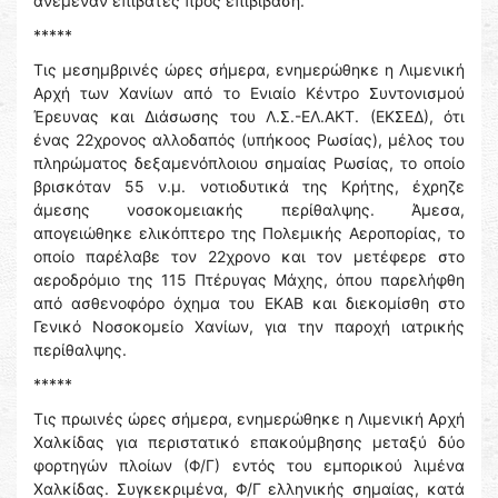
ανέμεναν επιβάτες προς επιβίβαση.
*****
Τις μεσημβρινές ώρες σήμερα, ενημερώθηκε η Λιμενική
Αρχή των Χανίων από το Ενιαίο Κέντρο Συντονισμού
Έρευνας και Διάσωσης του Λ.Σ.-ΕΛ.ΑΚΤ. (ΕΚΣΕΔ), ότι
ένας 22χρονος αλλοδαπός (υπήκοος Ρωσίας), μέλος του
πληρώματος δεξαμενόπλοιου σημαίας Ρωσίας, το οποίο
βρισκόταν 55 ν.μ. νοτιοδυτικά της Κρήτης, έχρηζε
άμεσης νοσοκομειακής περίθαλψης. Άμεσα,
απογειώθηκε ελικόπτερο της Πολεμικής Αεροπορίας, το
οποίο παρέλαβε τον 22χρονο και τον μετέφερε στο
αεροδρόμιο της 115 Πτέρυγας Μάχης, όπου παρελήφθη
από ασθενοφόρο όχημα του ΕΚΑΒ και διεκομίσθη στο
Γενικό Νοσοκομείο Χανίων, για την παροχή ιατρικής
περίθαλψης.
*****
Τις πρωινές ώρες σήμερα, ενημερώθηκε η Λιμενική Αρχή
Χαλκίδας για περιστατικό επακούμβησης μεταξύ δύο
φορτηγών πλοίων (Φ/Γ) εντός του εμπορικού λιμένα
Χαλκίδας. Συγκεκριμένα, Φ/Γ ελληνικής σημαίας, κατά