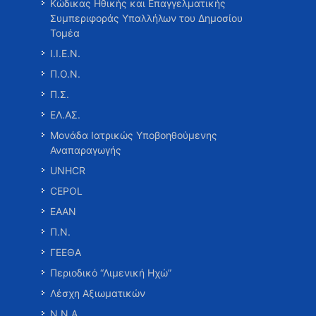
Κώδικας Ηθικής και Επαγγελματικής
Συμπεριφοράς Υπαλλήλων του Δημοσίου
Τομέα
Ι.Ι.Ε.Ν.
Π.Ο.Ν.
Π.Σ.
ΕΛ.ΑΣ.
Μονάδα Ιατρικώς Υποβοηθούμενης
Αναπαραγωγής
UNHCR
CEPOL
ΕΑΑΝ
Π.Ν.
ΓΕΕΘΑ
Περιοδικό “Λιμενική Ηχώ”
Λέσχη Αξιωματικών
Ν.Ν.Α.