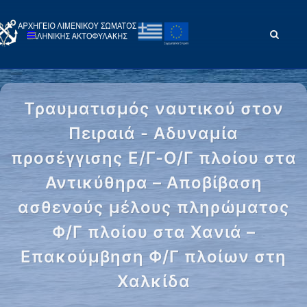
Τραυματισμός ναυτικού στον
Πειραιά - Αδυναμία
προσέγγισης Ε/Γ-Ο/Γ πλοίου στα
Αντικύθηρα – Αποβίβαση
ασθενούς μέλους πληρώματος
Φ/Γ πλοίου στα Χανιά –
Επακούμβηση Φ/Γ πλοίων στη
Χαλκίδα