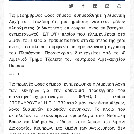
Τις μεσημβρινές ώρες σήμερα, ενημερώθηκε η Λιμενική
Αρχή του Τζελέπη ότι μια ημεδαπή ναυτικός μέλος
πληρώματος (ειδικότητας επίκουρου) ενός επιβατηγού-
οχηματαγωγού (Ε/Γ-Ο/Γ) πλοίου που ελλιμενίζεται στο
λιμάνι του Πειραιά, τραυματίστηκε στο αριστερό της χέρι
εντός του πλοίου, σύμφωνα με ημερολογιακή εγγραφή
του Πλοιάρχου. Προανάκριση διενεργείται από το Α’
Λιμενικό Τμήμα Τζελέπη του Κεντρικού Λιμεναρχείου
Πειραιά.
*****
Τις πρωινές ώρες σήμερα, ενημερώθηκε η Λιμενική Αρχή
των Κυθήρων για την αδυναμία προσέγγισης του
επιβατηγού-οχηματαγωγού (Ε/Γ-Ο/Γ) πλοίου
¨ΠΟΡΦΥΡΟΥΣΑ¨ Ν.Π. 11732 στο λιμάνι των Αντικυθήρων,
λόγω δυσμενών καιρικών συνθηκών. Το πλοίο που
εκτελούσε το εγκεκριμένο δρομολόγιο από Νεάπολη
Βοιών για Κύθηρα-Αντικύθηρα, κατέπλευσε στο λιμάνι
Διακοφτίου Κυθήρων. Στο λιμάνι των Αντικυθήρων δεν