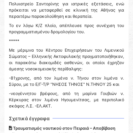
Πολυιατρείο Σαντορίνης για ιατρικές εξετάσεις, ενώ
πρόκειται να μεταφερθεί σε κλινική της Αθήνας για
περαιτέρω παρακολούθηση και θεραπεία.
Το εν λόγω Κ/Ζ πλοίο, απέπλευσε προς συνέχιση του
προγραμματισμένου δρομολογίου του.
*****
Με μέριμνα του Κέντρου Επιχειρήσεων του Λιμενικού
Σώματος – Ελληνικής Ακτοφυλακής πραγματοποιήθηκαν,
οι παρακάτω διακομιδές ασθενών, οι οποίοι έχρηζαν
άμεσης νοσοκομειακής περίθαλψης:
-81χρονης, από τον λιμένα ν. Τήνου στον λιμένα ν.
Σύρου, με το Ε/Γ-Τ/Ρ ''ΝΗΣΟΣ ΤΗΝΟΣ'' Ν.ΤΗΝΟΥ 25 και
-νεογέννητου βρέφους, από τη μαρίνα Γουβιών ν.
Κέρκυρας στον λιμένα Ηγουμενίτσας, με περιπολικό
σκάφος Λ.Σ. -ΕΛ.ΑΚΤ.
Σχετικά έγγραφα
Τραυματισμός ναυτικού στον Πειραιά – Αποβίβαση