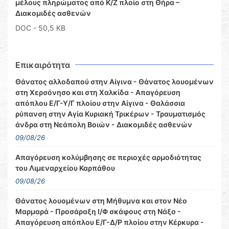
μέλους πληρώματος από Κ/Ζ πλοίο στη Θήρα –
Διακομιδές ασθενών
DOC
- 50,5 KB
Επικαιρότητα
Θάνατος αλλοδαπού στην Αίγινα - Θάνατος λουομένων
στη Χερσόνησο και στη Χαλκίδα - Απαγόρευση
απόπλου Ε/Γ-Υ/Γ πλοίου στην Αίγινα - Θαλάσσια
ρύπανση στην Αγία Κυριακή Τρικέρων - Τραυματισμός
άνδρα στη Νεάπολη Βοιών - Διακομιδές ασθενών
09/08/26
Απαγόρευση κολύμβησης σε περιοχές αρμοδιότητας
του Λιμεναρχείου Καρπάθου
09/08/26
Θάνατος λουομένων στη Μήθυμνα και στον Νέο
Μαρμαρά - Προσάραξη Ι/Φ σκάφους στη Νάξο -
Απαγόρευση απόπλου Ε/Γ-Δ/Ρ πλοίου στην Κέρκυρα -