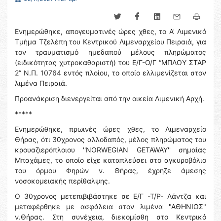
Ενημερώθηκε, απογευματινές ώρες χθες, το Α' Λιμενικό
Τμήμα Τζελέπη του Κεντρικού Λιμεναρχείου Πειραιά, για
τον τραυματισμό ημεδαπού μέλους πληρώματος
(ειδικότητας χυτροκαθαριστή) του Ε/Γ-Ο/Γ “ΜΠΛΟΥ ΣΤΑΡ
2” Ν.Π. 10764 εντός πλοίου, το οποίο ελλιμενίζεται στον
λιμένα Πειραιά.
Προανάκριση διενεργείται από την οικεία Λιμενική Αρχή.
*****
Ενημερώθηκε, πρωινές ώρες χθες, το Λιμεναρχείο
Θήρας, ότι 30χρονος αλλοδαπός, μέλος πληρώματος του
κρουαζιερόπλοιου ''NORWEGIAN GETAWAY'' σημαίας
Μπαχάμες, το οποίο είχε καταπλεύσει στο αγκυροβόλιο
του όρμου Φηρών ν. Θήρας, έχρηζε άμεσης
νοσοκομειακής περίθαλψης.
Ο 30χρονος μετεπιβιβάστηκε σε Ε/Γ -Τ/Ρ- Λάντζα και
μεταφέρθηκε με ασφάλεια στον λιμένα "ΑΘΗΝΙΟΣ"
ν.Θήρας. Στη συνέχεια, διεκομίσθη στο Κεντρικό