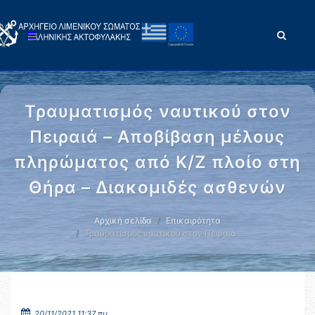
Τραυματισμός ναυτικού στον
Πειραιά – Αποβίβαση μέλους
πληρώματος από Κ/Ζ πλοίο στη
Θήρα – Διακομιδές ασθενών
Αρχική σελίδα
Επικαιρότητα
Τραυματισμός ναυτικού στον Πειραιά …
20/11/2021 11:37 πμ.