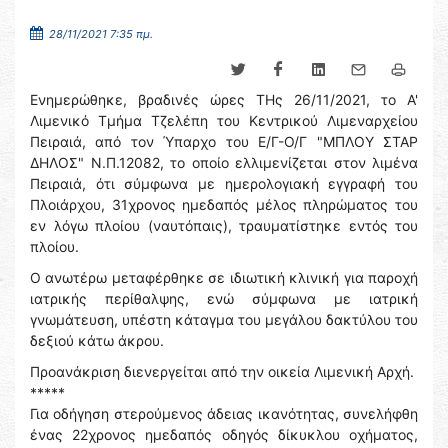
28/11/2021 7:35 πμ.
Ενημερώθηκε, βραδινές ώρες ΤΗς 26/11/2021, το Α'
Λιμενικό Τμήμα Τζελέπη του Κεντρικού Λιμεναρχείου
Πειραιά, από τον Ύπαρχο του Ε/Γ-Ο/Γ "ΜΠΛΟΥ ΣΤΑΡ
ΔΗΛΟΣ" Ν.Π.12082, το οποίο ελλιμενίζεται στον λιμένα
Πειραιά, ότι σύμφωνα με ημερολογιακή εγγραφή του
Πλοιάρχου, 31χρονος ημεδαπός μέλος πληρώματος του
εν λόγω πλοίου (ναυτόπαις), τραυματίστηκε εντός του
πλοίου.
Ο ανωτέρω μεταφέρθηκε σε ιδιωτική κλινική για παροχή
ιατρικής περίθαλψης, ενώ σύμφωνα με ιατρική
γνωμάτευση, υπέστη κάταγμα του μεγάλου δακτύλου του
δεξιού κάτω άκρου.
Προανάκριση διενεργείται από την οικεία Λιμενική Αρχή.
*****
Για οδήγηση στερούμενος άδειας ικανότητας, συνελήφθη
ένας 22χρονος ημεδαπός οδηγός δίκυκλου οχήματος,