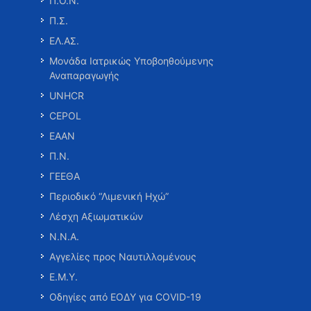
Π.Ο.Ν.
Π.Σ.
ΕΛ.ΑΣ.
Μονάδα Ιατρικώς Υποβοηθούμενης
Αναπαραγωγής
UNHCR
CEPOL
ΕΑΑΝ
Π.Ν.
ΓΕΕΘΑ
Περιοδικό “Λιμενική Ηχώ”
Λέσχη Αξιωματικών
Ν.Ν.Α.
Αγγελίες προς Ναυτιλλομένους
Ε.Μ.Υ.
Οδηγίες από ΕΟΔΥ για COVID-19