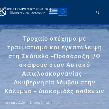
Τροχαίο ατύχημα με
τραυματισμό και εγκατάλειψη
στη Σκόπελο –Προσάραξη Ι/Φ
σκάφους στον Αστακό
Αιτωλοακαρνανίας –
Ακυβερνησία λέμβου στην
Κάλυμνο – Διακομιδές ασθενών
Αρχική σελίδα
Επικαιρότητα
Τροχαίο ατύχημα με τραυματισμό …