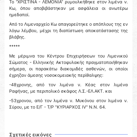
Το “ΧΡΙΣΤΙΝΑ - ΛΕΜΟΝΙΑ” ρυμουλκήθηκε στον λιμένα ν.
Κω, όπου αποβιβάστηκαν με ασφάλεια οι ανωτέρω
ημεδαποί.
Από το Λιμεναρχείο Κω απαγορεύτηκε ο απόπλους της εν
λόγω λέμβου, μέχρι τη διαπίστωση αποκατάστασης της
βλάβης.
*****
Με μέριμνα του Κέντρου Επιχειρήσεων του Λιμενικού
Σώματος - Ελληνικής Ακτοφυλακής πραγματοποιήθηκαν
σήμερα, οι παρακάτω διακομιδές ασθενών, οι οποίοι
έχρηζαν άμεσης νοσοκομειακής περίθαλψης:
-48χρονης, από τον λιμένα ν. Kέας στον λιμένα
Ραφήνας, με περιπολικό σκάφος Λ.Σ.-ΕΛ.ΑΚΤ. και
-53χρονου, από τον λιμένα ν. Μυκόνου στον λιμένα ν.
Σύρου, με το Ε/Γ - Τ/Ρ ''ΚΥΡΙΑΡΧΟΣ IV'' Ν.Ν. 64.
Σχετικές εικόνες