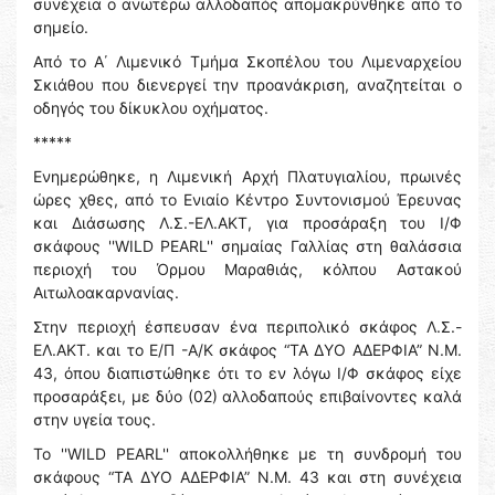
συνέχεια ο ανωτέρω αλλοδαπός απομακρύνθηκε από το
σημείο.
Από το Α΄ Λιμενικό Τμήμα Σκοπέλου του Λιμεναρχείου
Σκιάθου που διενεργεί την προανάκριση, αναζητείται ο
οδηγός του δίκυκλου οχήματος.
*****
Ενημερώθηκε, η Λιμενική Αρχή Πλατυγιαλίου, πρωινές
ώρες χθες, από το Ενιαίο Κέντρο Συντονισμού Έρευνας
και Διάσωσης Λ.Σ.-ΕΛ.ΑΚΤ, για προσάραξη του Ι/Φ
σκάφους ''WILD PEARL'' σημαίας Γαλλίας στη θαλάσσια
περιοχή του Όρμου Μαραθιάς, κόλπου Αστακού
Αιτωλοακαρνανίας.
Στην περιοχή έσπευσαν ένα περιπολικό σκάφος Λ.Σ.-
ΕΛ.ΑΚΤ. και το Ε/Π -Α/Κ σκάφος “ΤΑ ΔΥΟ ΑΔΕΡΦΙΑ” Ν.Μ.
43, όπου διαπιστώθηκε ότι το εν λόγω Ι/Φ σκάφος είχε
προσαράξει, με δύο (02) αλλοδαπούς επιβαίνοντες καλά
στην υγεία τους.
Το ''WILD PEARL'' αποκολλήθηκε με τη συνδρομή του
σκάφους “ΤΑ ΔΥΟ ΑΔΕΡΦΙΑ” Ν.Μ. 43 και στη συνέχεια