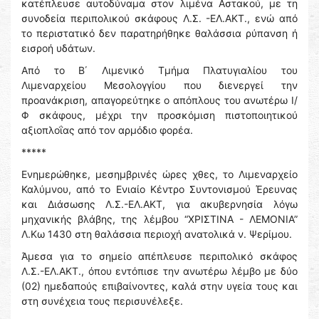
κατέπλευσε αυτοδύναμα στον λιμένα Αστακού, με τη
συνοδεία περιπολικού σκάφους Λ.Σ. -ΕΛ.ΑΚΤ., ενώ από
το περιστατικό δεν παρατηρήθηκε θαλάσσια ρύπανση ή
εισροή υδάτων.
Από το Β΄ Λιμενικό Τμήμα Πλατυγιαλίου του
Λιμεναρχείου Μεσολογγίου που διενεργεί την
προανάκριση, απαγορεύτηκε ο απόπλους του ανωτέρω Ι/
Φ σκάφους, μέχρι την προσκόμιση πιστοποιητικού
αξιοπλοΐας από τον αρμόδιο φορέα.
*****
Ενημερώθηκε, μεσημβρινές ώρες χθες, το Λιμεναρχείο
Καλύμνου, από το Ενιαίο Κέντρο Συντονισμού Έρευνας
και Διάσωσης Λ.Σ.-ΕΛ.ΑΚΤ, για ακυβερνησία λόγω
μηχανικής βλάβης, της λέμβου “ΧΡΙΣΤΙΝΑ - ΛΕΜΟΝΙΑ”
Λ.Κω 1430 στη θαλάσσια περιοχή ανατολικά ν. Ψερίμου.
Άμεσα για το σημείο απέπλευσε περιπολικό σκάφος
Λ.Σ.-ΕΛ.ΑΚΤ., όπου εντόπισε την ανωτέρω λέμβο με δύο
(02) ημεδαπούς επιβαίνοντες, καλά στην υγεία τους και
στη συνέχεια τους περισυνέλεξε.