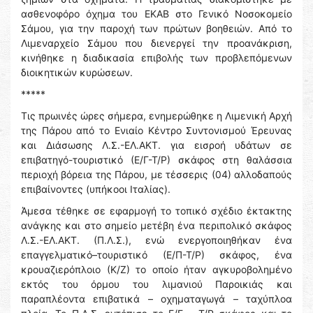
ασθενοφόρο όχημα του ΕΚΑΒ στο Γενικό Νοσοκομείο
Σάμου, για την παροχή των πρώτων βοηθειών. Από το
Λιμεναρχείο Σάμου που διενεργεί την προανάκριση,
κινήθηκε η διαδικασία επιβολής των προβλεπόμενων
διοικητικών κυρώσεων.
*****
Τις πρωινές ώρες σήμερα, ενημερώθηκε η Λιμενική Αρχή
της Πάρου από το Ενιαίο Κέντρο Συντονισμού Έρευνας
και Διάσωσης Λ.Σ.-ΕΛ.ΑΚΤ. για εισροή υδάτων σε
επιβατηγό-τουριστικό (Ε/Γ-Τ/Ρ) σκάφος στη θαλάσσια
περιοχή βόρεια της Πάρου, με τέσσερις (04) αλλοδαπούς
επιβαίνοντες (υπήκοοι Ιταλίας).
Άμεσα τέθηκε σε εφαρμογή το τοπικό σχέδιο έκτακτης
ανάγκης και στο σημείο μετέβη ένα περιπολικό σκάφος
Λ.Σ.-ΕΛ.ΑΚΤ. (Π.Λ.Σ.), ενώ ενεργοποιηθήκαν ένα
επαγγελματικό–τουριστικό (Ε/Π-Τ/Ρ) σκάφος, ένα
κρουαζιερόπλοιο (Κ/Ζ) το οποίο ήταν αγκυροβολημένο
εκτός του όρμου του λιμανιού Παροικιάς και
παραπλέοντα επιβατικά – οχηματαγωγά – ταχύπλοα