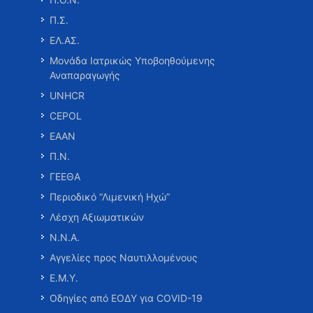
Π.Σ.
ΕΛ.ΑΣ.
Μονάδα Ιατρικώς Υποβοηθούμενης
Αναπαραγωγής
UNHCR
CEPOL
ΕΑΑΝ
Π.Ν.
ΓΕΕΘΑ
Περιοδικό “Λιμενική Ηχώ”
Λέσχη Αξιωματικών
Ν.Ν.Α.
Αγγελίες προς Ναυτιλλομένους
Ε.Μ.Υ.
Οδηγίες από ΕΟΔΥ για COVID-19