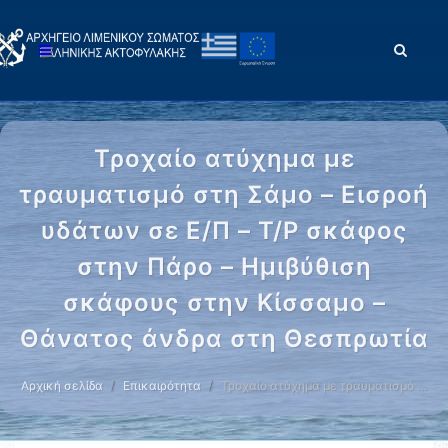
Τροχαίο ατύχημα με
τραυματισμό στη Σάμο – Εισροή
υδάτων σε Ε/Π – Τ/Ρ σκάφος
στην Πάρο – Ημιβύθιση
σκάφους στην Κίσσαμο –
Θάνατος άνδρα στη Θεσπρωτία
Αρχική σελίδα
Επικαιρότητα
Τροχαίο ατύχημα με τραυματισμό …