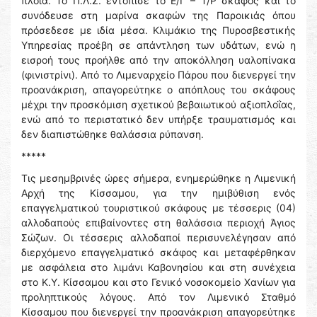
πλοία. Το Π.Λ.Σ. εντόπισε το Ε/Γ – Τ/Ρ σκάφος και το
συνόδευσε στη μαρίνα σκαφών της Παροικιάς όπου
πρόσεδεσε με ιδία μέσα. Κλιμάκιο της Πυροσβεστικής
Υπηρεσίας προέβη σε απάντληση των υδάτων, ενώ η
εισροή τους προήλθε από την αποκόλληση υαλοπίνακα
(φινιστρίνι). Από το Λιμεναρχείο Πάρου που διενεργεί την
προανάκριση, απαγορεύτηκε ο απόπλους του σκάφους
μέχρι την προσκόμιση σχετικού βεβαιωτικού αξιοπλοΐας,
ενώ από το περιστατικό δεν υπήρξε τραυματισμός και
δεν διαπιστώθηκε θαλάσσια ρύπανση.
*****
Τις μεσημβρινές ώρες σήμερα, ενημερώθηκε η Λιμενική
Αρχή της Κίσσαμου, για την ημιβύθιση ενός
επαγγελματικού τουριστικού σκάφους με τέσσερις (04)
αλλοδαπούς επιβαίνοντες στη θαλάσσια περιοχή Άγιος
Σώζων. Οι τέσσερις αλλοδαποί περισυνελέγησαν από
διερχόμενο επαγγελματικό σκάφος και μεταφέρθηκαν
με ασφάλεια στο λιμάνι Καβονησίου και στη συνέχεια
στο Κ.Υ. Κίσσαμου και στο Γενικό νοσοκομείο Χανίων για
προληπτικούς λόγους. Από τον Λιμενικό Σταθμό
Κίσσαμου που διενεργεί την προανάκριση απαγορεύτηκε