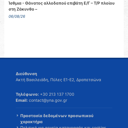
Ίσθμια - Θάνατος αλλοδαπού επιβάτη Ε/Γ – Τ/Ρ πλοίου
στη Ζάκυνθο –
06/08/26
Διεύθυνση
Ακτή Βασιλειάδη, Πύλες Ε1-Ε2, Δραπετσώνα
Τηλέφωνο:
+30 213 137 1700
Email:
contact@yna.gov.gr
Προστασία δεδομένων προσωπικού
χαρακτήρα
Πολιτική για αρχεία καταγραφής και cookies