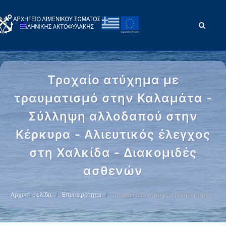
Τροχαίο ατύχημα με
τραυματισμό στην Καλαμάτα -
Σύλληψη αλλοδαπού στην
Κέρκυρα - Αλιευτικός έλεγχος
στη Χαλκίδα - Διακομιδές
ασθενών
Αρχική σελίδα
Επικαιρότητα
Τροχαίο ατύχημα με τραυματισμό …