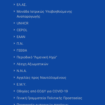
ΕΛ.ΑΣ.
Μονάδα Ιατρικώς Υποβοηθούμενης
Αναπαραγωγής
UNHCR
CEPOL
ΕΑΑΝ
Π.Ν.
ΓΕΕΘΑ
Περιοδικό “Λιμενική Ηχώ”
Λέσχη Αξιωματικών
Ν.Ν.Α.
Αγγελίες προς Ναυτιλλομένους
Ε.Μ.Υ.
Οδηγίες από ΕΟΔΥ για COVID-19
Γενική Γραμματεία Πολιτικής Προστασίας
Προσφορές εμπορικών παρόχων