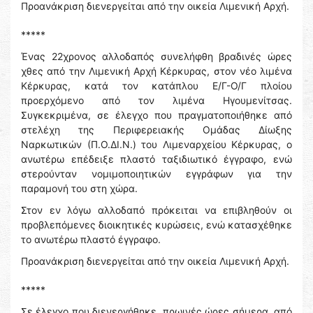
Προανάκριση διενεργείται από την οικεία Λιμενική Αρχή.
*****
Ένας 22χρονος αλλοδαπός συνελήφθη βραδινές ώρες
χθες από την Λιμενική Αρχή Κέρκυρας, στον νέο λιμένα
Κέρκυρας, κατά τον κατάπλου Ε/Γ-Ο/Γ πλοίου
προερχόμενο από τον λιμένα Ηγουμενίτσας.
Συγκεκριμένα, σε έλεγχο που πραγματοποιήθηκε από
στελέχη της Περιφερειακής Ομάδας Δίωξης
Ναρκωτικών (Π.Ο.ΔΙ.Ν.) του Λιμεναρχείου Κέρκυρας, ο
ανωτέρω επέδειξε πλαστό ταξιδιωτικό έγγραφο, ενώ
στερούνταν νομιμοποιητικών εγγράφων για την
παραμονή του στη χώρα.
Στον εν λόγω αλλοδαπό πρόκειται να επιβληθούν οι
προβλεπόμενες διοικητικές κυρώσεις, ενώ κατασχέθηκε
το ανωτέρω πλαστό έγγραφο.
Προανάκριση διενεργείται από την οικεία Λιμενική Αρχή.
*****
Σε έλεγχο που διενεργήθηκε, πρωινές ώρες σήμερα, από