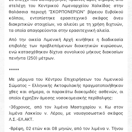
στελέχη του Κεντρικού Λιμεναρχείου Χαλκίδας στην
θαλάσσια περιοχή “ΣΚΟΡΠΟΝΕΡΙΩΝ” βόρειου Ευβοϊκού
κόλπου, εντοπίστηκε ερασιτεχνικό σκάφος άνευ
διακριτικών στοιχείων, να αλιεύει με τη χρήση διχτυών,
τα οποία απαγορεύονται στην ερασιτεχνική αλιεία.
Από την οικεία Λιμενική Αρχή κινήθηκε η διαδικασία
επιβολής των προβλεπόμενων διοικητικών κυρώσεων,
ενώ κατασχέθηκαν δίχτυα συνολικού μήκους διακοσίων
πενήντα (250) μέτρων.
*****
Με μέριμνα του Κέντρου Επιχειρήσεων του Λιμενικού
Σώματος – Ελληνικής Ακτοφυλακής πραγματοποιήθηκαν
χθες και σήμερα, οι παρακάτω διακομιδές ασθενών, οι
οποίοι έχρηζαν άμεσης νοσοκομειακής περίθαλψης:
-36χρονος, από τον λιμένα Μαστιχαρίου ν. Κω στον
λιμένα Λακκίου ν. Λέρου, με ναυαγοσωστικό σκάφος
Λ.Σ.-ΕΛ.ΑΚΤ.
-Βρέφη, 02 ετών και 08 μηνών, από τον λιμένα ν. Τήνου