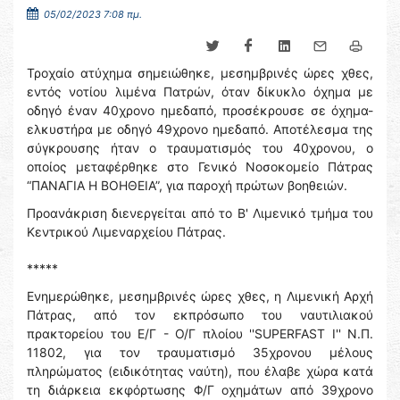
05/02/2023 7:08 πμ.
Τροχαίο ατύχημα σημειώθηκε, μεσημβρινές ώρες χθες,
εντός νοτίου λιμένα Πατρών, όταν δίκυκλο όχημα με
οδηγό έναν 40χρονο ημεδαπό, προσέκρουσε σε όχημα-
ελκυστήρα με οδηγό 49χρονο ημεδαπό. Αποτέλεσμα της
σύγκρουσης ήταν ο τραυματισμός του 40χρονου, ο
οποίος μεταφέρθηκε στο Γενικό Νοσοκομείο Πάτρας
“ΠΑΝΑΓΙΑ Η ΒΟΗΘΕΙΑ”, για παροχή πρώτων βοηθειών.
Προανάκριση διενεργείται από το Β' Λιμενικό τμήμα του
Κεντρικού Λιμεναρχείου Πάτρας.
*****
Ενημερώθηκε, μεσημβρινές ώρες χθες, η Λιμενική Αρχή
Πάτρας, από τον εκπρόσωπο του ναυτιλιακού
πρακτορείου του Ε/Γ - Ο/Γ πλοίου ''SUPERFAST I'' Ν.Π.
11802, για τον τραυματισμό 35χρονου μέλους
πληρώματος (ειδικότητας ναύτη), που έλαβε χώρα κατά
τη διάρκεια εκφόρτωσης Φ/Γ οχημάτων από 39χρονο