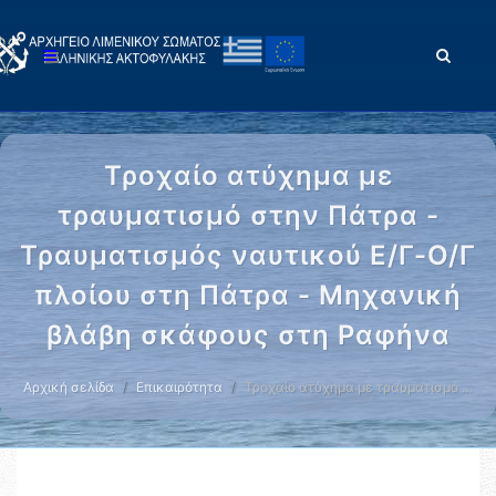
Τροχαίο ατύχημα με
τραυματισμό στην Πάτρα -
Τραυματισμός ναυτικού Ε/Γ-Ο/Γ
πλοίου στη Πάτρα - Μηχανική
βλάβη σκάφους στη Ραφήνα
Αρχική σελίδα
Επικαιρότητα
Τροχαίο ατύχημα με τραυματισμό …