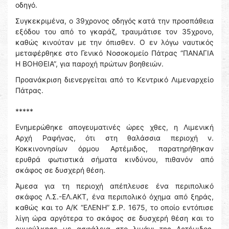
οδηγό.
Συγκεκριμένα, ο 39χρονος οδηγός κατά την προσπάθεια
εξόδου του από το γκαράζ, τραυμάτισε τον 35χρονο,
καθώς κινούταν με την όπισθεν. Ο εν λόγω ναυτικός
μεταφέρθηκε στο Γενικό Νοσοκομείο Πάτρας “ΠΑΝΑΓΙΑ
Η ΒΟΗΘΕΙΑ”, για παροχή πρώτων βοηθειών.
Προανάκριση διενεργείται από το Κεντρικό Λιμεναρχείο
Πάτρας.
*****
Ενημερώθηκε απογευματινές ώρες χθες, η Λιμενική
Αρχή Ραφήνας, ότι στη θαλάσσια περιοχή ν.
Κοκκινονησίων όρμου Αρτέμιδος, παρατηρήθηκαν
ερυθρά φωτιστικά σήματα κινδύνου, πιθανόν από
σκάφος σε δυσχερή θέση.
Άμεσα για τη περιοχή απέπλευσε ένα περιπολικό
σκάφος Λ.Σ.-ΕΛ.ΑΚΤ, ένα περιπολικό όχημα από ξηράς,
καθώς και το Α/Κ “ΕΛΕΝΗ” Σ.Ρ. 1675, το οποίο εντόπισε
λίγη ώρα αργότερα το σκάφος σε δυσχερή θέση και το
ρυμούλκησε με ασφάλεια στο λιμάνι της Αρτέμιδος.