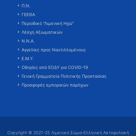
Π.Ν.
ΓΕΕΘΑ
Περιοδικό “Λιμενική Ηχώ”
Λέσχη Αξιωματικών
Ν.Ν.Α.
Αγγελίες προς Ναυτιλλομένους
Ε.Μ.Υ.
Οδηγίες από ΕΟΔΥ για COVID-19
Γενική Γραμματεία Πολιτικής Προστασίας
Προσφορές εμπορικών παρόχων
Copyright © 2021-25 Λιμενικό Σώμα-Ελληνική Ακτοφυλακή