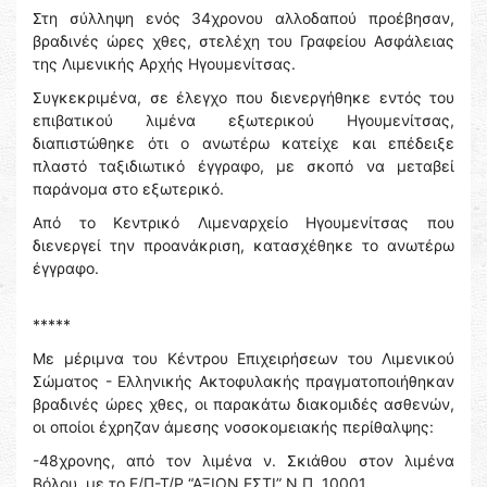
Στη σύλληψη ενός 34χρονου αλλοδαπού προέβησαν,
βραδινές ώρες χθες, στελέχη του Γραφείου Ασφάλειας
της Λιμενικής Αρχής Ηγουμενίτσας.
Συγκεκριμένα, σε έλεγχο που διενεργήθηκε εντός του
επιβατικού λιμένα εξωτερικού Ηγουμενίτσας,
διαπιστώθηκε ότι ο ανωτέρω κατείχε και επέδειξε
πλαστό ταξιδιωτικό έγγραφο, με σκοπό να μεταβεί
παράνομα στο εξωτερικό.
Από το Κεντρικό Λιμεναρχείο Ηγουμενίτσας που
διενεργεί την προανάκριση, κατασχέθηκε το ανωτέρω
έγγραφο.
*****
Με μέριμνα του Κέντρου Επιχειρήσεων του Λιμενικού
Σώματος - Ελληνικής Ακτοφυλακής πραγματοποιήθηκαν
βραδινές ώρες χθες, οι παρακάτω διακομιδές ασθενών,
οι οποίοι έχρηζαν άμεσης νοσοκομειακής περίθαλψης:
-48χρονης, από τον λιμένα ν. Σκιάθου στον λιμένα
Βόλου, με το Ε/Π-Τ/Ρ “ΑΞΙΟΝ ΕΣΤΙ” Ν.Π. 10001,