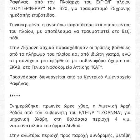
Ραφήνας, από τον Πλοίαρχο του Ε/Γ-Ο/Γ πλοίου
''ΣΟΥΠΕΡΦΕΡΡΥ'' Ν.Α. 620, για τραυματισμό 75χρονης
ημεδαπής επιβάτιδος.
Συγκεκριμένα, η ανωτέρω παραπάτησε και έπεσε εντός
του πλοίου, με αποτέλεσμα να τραυματιστεί στο δεξί
πόδι.
Στην 75χρονη αρχικά παρασχέθηκαν οι πρώτες βοήθειες
από το πλήρωμα του πλοίου και από ιδιώτη γιατρό, ενώ
στη συνέχεια μεταφέρθηκε με ασθενοφόρο όχημα του
ΕΚΑΒ, στο Γενικό Νοσοκομείο Αττικής “ΚΑΤ”.
Προανάκριση διενεργείται από το Κεντρικό Λιμεναρχείο
Ραφήνας.
*****
Ενημερώθηκε, πρωινές ώρες χθες, η Λιμενική Αρχή
Ρόδου από τον κυβερνήτη του Ε/Π-Τ/Ρ “ΤΖΟΑΝΝΑ”, για
μηχανική βλάβη, στη θαλάσσια περιοχή 4 ν.μ.
νοτιοανατολικά του όρμου Λίνδου.
Στην ανωτέρω περιοχή προς παροχή συνδρομής, μετέβη