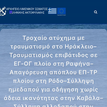
Τροχαίο ατύχημα με
τραυματισμό στο Ηράκλειο–
Τραυματισμός επιβάτιδος σε
ΕΓ-ΟΓ πλοίο στη Ραφήνα–
Απαγόρευση απόπλου ΕΠ-ΤΡ
πλοίου στη Ρόδο–Σύλληψη
ημεδαπού για οδήγηση χωρίς
άδεια ικανότητας στην Καβάλα–
Σύλληψη αλλοδαπού στην