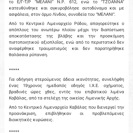
το Ε/Γ-Τ/Ρ “ΜΕΛΑΝΙ” Ν.Ρ. 612, ενώ το “ΤΖΟΑΝΝΑ”
κατευθύνθηκε και αγκυροβόλησε αυτοδύναμα και με
ασφάλεια, στον όρμο Λίνδου, συνοδεία του “ΜΕΛΑΝΙ”.
Από το Κεντρικό Λιμεναρχείο Ρόδου, απαγορεύτηκε ο
απόπλους του ανωτέρω πλοίου μέχρι την διαπίστωση
αποκατάστασης της βλάβης και την προσκόμιση
πιστοποιητικού αξιοπλοΐας, ενώ από το περιστατικό δεν
αναφέρθηκε τραυματισμός και δεν παρατηρήθηκε
θαλάσσια ρύπανση.
*****
Για οδήγηση στερούμενος άδεια ικανότητας, συνελήφθη
ένας 19χρονος ημεδαπός οδηγός Ι.Χ.Ε. οχήματος,
βραδινές ώρες χθες, εντός του επιβατικού λιμένα
Καβάλας, από τα στελέχη της οικείας Λιμενικής Αρχής.
Από το Κεντρικό Λιμεναρχείο Καβάλας που διενεργεί την
προανάκριση, επιβλήθηκαν οι προβλεπόμενες
διοικητικές κυρώσεις.
*****