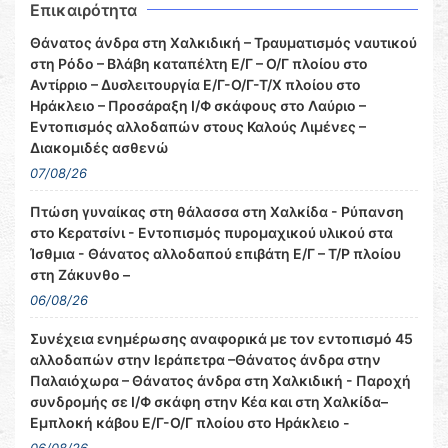
Επικαιρότητα
Θάνατος άνδρα στη Χαλκιδική – Τραυματισμός ναυτικού
στη Ρόδο – Βλάβη καταπέλτη Ε/Γ – Ο/Γ πλοίου στο
Αντίρριο – Δυσλειτουργία Ε/Γ-Ο/Γ-Τ/Χ πλοίου στο
Ηράκλειο – Προσάραξη Ι/Φ σκάφους στο Λαύριο –
Εντοπισμός αλλοδαπών στους Καλούς Λιμένες –
Διακομιδές ασθενώ
07/08/26
Πτώση γυναίκας στη θάλασσα στη Χαλκίδα - Ρύπανση
στο Κερατσίνι - Εντοπισμός πυρομαχικού υλικού στα
Ίσθμια - Θάνατος αλλοδαπού επιβάτη Ε/Γ – Τ/Ρ πλοίου
στη Ζάκυνθο –
06/08/26
Συνέχεια ενημέρωσης αναφορικά με τον εντοπισμό 45
αλλοδαπών στην Ιεράπετρα –Θάνατος άνδρα στην
Παλαιόχωρα – Θάνατος άνδρα στη Χαλκιδική - Παροχή
συνδρομής σε Ι/Φ σκάφη στην Κέα και στη Χαλκίδα–
Εμπλοκή κάβου Ε/Γ-Ο/Γ πλοίου στο Ηράκλειο -