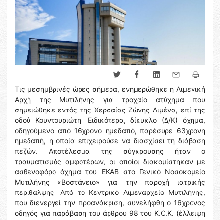
Τις μεσημβρινές ώρες σήμερα, ενημερώθηκε η Λιμενική
Αρχή της Μυτιλήνης για τροχαίο ατύχημα που
σημειώθηκε εντός της Χερσαίας Ζώνης Λιμένα, επί της
οδού Κουντουριώτη. Ειδικότερα, δίκυκλο (Δ/Κ) όχημα,
οδηγούμενο από 16χρονο ημεδαπό, παρέσυρε 63χρονη
ημεδαπή, η οποία επιχειρούσε να διασχίσει τη διάβαση
πεζών. Αποτέλεσμα της σύγκρουσης ήταν ο
τραυματισμός αμφοτέρων, οι οποίοι διακομίστηκαν με
ασθενοφόρο όχημα του ΕΚΑΒ στο Γενικό Νοσοκομείο
Μυτιλήνης «Βοστάνειο» για την παροχή ιατρικής
περίθαλψης. Από το Κεντρικό Λιμεναρχείο Μυτιλήνης,
που διενεργεί την προανάκριση, συνελήφθη ο 16χρονος
οδηγός για παράβαση του άρθρου 98 του Κ.Ο.Κ. (έλλειψη