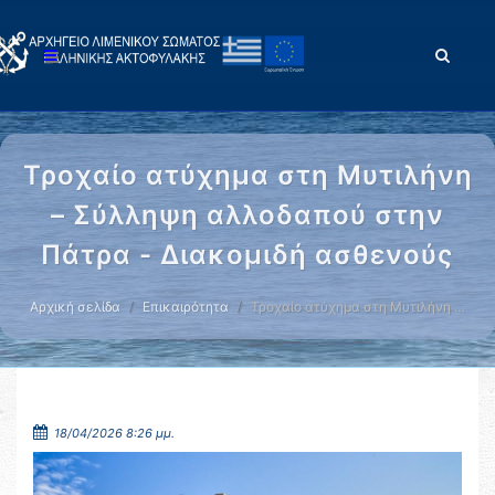
Τροχαίο ατύχημα στη Μυτιλήνη
– Σύλληψη αλλοδαπού στην
Πάτρα - Διακομιδή ασθενούς
Αρχική σελίδα
Επικαιρότητα
Τροχαίο ατύχημα στη Μυτιλήνη …
18/04/2026 8:26 μμ.