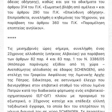
άδειας οδήγησης), καθώς και για τα αδικήματα του
άρθρου 314 του Π.Κ. «Σωματική βλάβη από αμέλεια » και
του άρθρου 290 του Π.Κ. «Επικίνδυνη οδήγηση».
Επιπρόσθετα, συνελήφθη ο κηδεμόνας του 16χρονου, για
παράβαση του άρθρου 360 του Π.Κ. «Παραμέληση
εποπτείας ανηλίκου».
*****
Τις μεσημβρινές ώρες σήμερα, συνελήφθη ένας
23χρονος αλλοδαπός (υπήκοος Αλβανίας) για παράβαση
των άρθρων 82 παρ. 4 και 83 παρ. 1 του Ν. 3386/05
(Απόπειρα παράνομης εξόδου από τη χώρα –
Ανεπιθύμητος αλλοδαπός σε έδαφος SCHENGEN), από
στελέχη του Γραφείου Ασφάλειας της Λιμενικής Αρχής
της Πάτρας. Ειδικότερα, σε αστυνομικό έλεγχο που
διενεργήθηκε στον επιβατικό σταθμό του νότιου λιμένα
Πατρών κατά την διαδικασία φόρτωσης ενός επιβατικού-
οχηματαγωγού (Ε/Γ-Ο/Γ) πλοίου με προορισμό το
εξωτερικό, ο 23χρονος κατείχε και επέδειξε ελλιπή
ταξιδιωτικά έγγραφα, τα οποία δεν του επιτρέπουν τη
νόμιμη διαμονή του σε χώρο SCHENGEN. Σε περαιτέρω