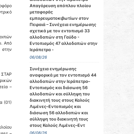
οφόρο
Απαγόρευση απόπλου πλοίου
ντρικό
μεταφοράς
εμπορευματοκιβωτίων στον
Πειραιά – Συνέχεια ενημέρωσης
σχετικά με τον εντοπισμό 33
οιπών
αλλοδαπών στη Γαύδο -
υ. Από
Εντοπισμός 47 αλλοδαπών στην
 στην
Ιεράπετρα -
06/08/26
Συνέχεια ενημέρωσης
Υ ΣΤΑΡ
αναφορικά με τον εντοπισμό 44
ιρικών
αλλοδαπών στην Ιεράπετρα–
τεία –
Εντοπισμός και διάσωση 56
αλλοδαπών και σύλληψη του
διακινητή τους στους Καλούς
α (01)
Λιμένες–Εντοπισμός και
διάσωση 56 αλλοδαπών και
σύλληψη του διακινητή τους
στους Καλούς Λιμένες–Εντ
λοίου
06/08/26
τσες –