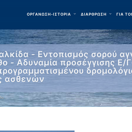
ΟΡΓΑΝΩΣΗ-ΙΣΤΟΡΙΑ
ΔΙΑΡΘΡΩΣΗ
ΓΙΑ ΤΟ
Χαλκίδα - Εντοπισμός σορού 
ο - Αδυναμία προσέγγισης Ε/Γ
 προγραμματισμένου δρομολόγι
ές ασθενών
ίδα …