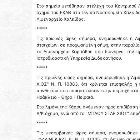
Στο σημείο μετέβησαν στελέχη του Κεντρικού
όχημα του ΕΚΑΒ στο Γενικό Νοσοκομείο Χαλκίδα
Λιμεναρχείο Χαλκίδας.
*****
Τις πρωινές ώρες σήμερα, ενημερώθηκε η Λι
στοιχείων, σε προχωρημένη σήψη, στην παραλία
το Λιμεναρχείο Καρπάθου που διενεργεί την 
Ιατροδικαστική Υπηρεσία Δωδεκανήσου.
*****
Τις πρωινές ώρες σήμερα, ενημερώθηκε η Λιμε
ΧΙΟΣ'' Ν. Π. 10883, ότι κρίνεται επισφαλής 
συνθηκών που επικρατούσαν στην περιοχή και ό
Ηράκλειο – Θήρα - Πειραιά.
Στο λιμάνι της Κάσου ανέμεναν προς επιβίβαση είκ
Δ/Κ όχημα, ενώ από το ''ΜΠΛΟΥ ΣΤΑΡ ΧΙΟΣ'' επρό
*****
Τις μεσημβρινές ώρες σήμερα, ενημερώθηκε 
''ΦΛΑΙΝΓΚ ΚΑΤ 6'' Ν. Π. 11345, ότι δεν θα συνε