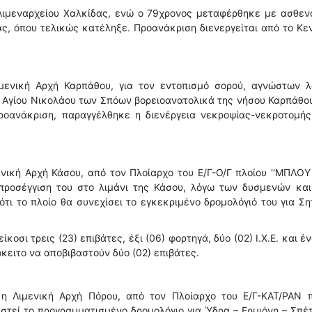
 Λιμεναρχείου Χαλκίδας, ενώ ο 79χρονος μεταφέρθηκε με ασθεν
ς, όπου τελικώς κατέληξε. Προανάκριση διενεργείται από το Κε
μενική Αρχή Καρπάθου, για τον εντοπισμό σορού, αγνώστων λ
 Αγίου Νικολάου των Σπόων βορειοανατολικά της νήσου Καρπάθο
προανάκριση, παραγγέλθηκε η διενέργεια νεκροψίας-νεκροτομής
νική Αρχή Κάσου, από τον Πλοίαρχο του Ε/Γ-Ο/Γ πλοίου ''ΜΠΛΟ
η προσέγγιση του στο λιμάνι της Κάσου, λόγω των δυσμενών κα
τι το πλοίο θα συνεχίσει το εγκεκριμένο δρομολόγιό του για Ση
οσι τρεις (23) επιβάτες, έξι (06) φορτηγά, δύο (02) Ι.Χ.Ε. και έν
κειτο να αποβιβαστούν δύο (02) επιβάτες.
η Λιμενική Αρχή Πόρου, από τον Πλοίαρχο του Ε/Γ-ΚΑΤ/ΡΑΝ π
χιστεί το προγραμματισμένο δρομολόγιο για Ύδρα – Ερμιόνη – Σπέ