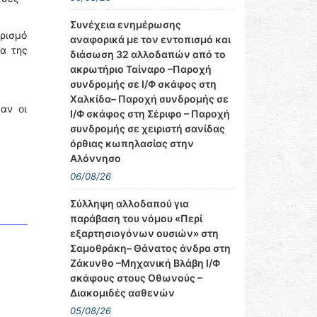
Συνέχεια ενημέρωσης
ορισμό
αναφορικά με τον εντοπισμό και
να της
διάσωση 32 αλλοδαπών από το
ακρωτήριο Ταίναρο –Παροχή
συνδρομής σε Ι/Φ σκάφος στη
Χαλκίδα– Παροχή συνδρομής σε
αν οι
Ι/Φ σκάφος στη Σέριφο – Παροχή
συνδρομής σε χειριστή σανίδας
όρθιας κωπηλασίας στην
Αλόννησο
06/08/26
Σύλληψη αλλοδαπού για
παράβαση του νόμου «Περί
εξαρτησιογόνων ουσιών» στη
Σαμοθράκη– Θάνατος άνδρα στη
Ζάκυνθο –Μηχανική Βλάβη Ι/Φ
σκάφους στους Οθωνούς –
Διακομιδές ασθενών
05/08/26