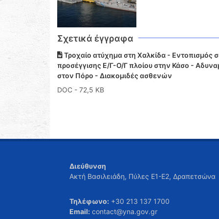
Σχετικά έγγραφα
Τροχαίο ατύχημα στη Χαλκίδα - Εντοπισμός 
προσέγγισης Ε/Γ-Ο/Γ πλοίου στην Κάσο - Αδυν
στον Πόρο - Διακομιδές ασθενών
DOC
- 72,5 KB
Διεύθυνση
Ακτή Βασιλειάδη, Πύλες Ε1-Ε2, Δραπετσώνα
Τηλέφωνο:
+30 213 137 1700
Email:
contact@yna.gov.gr