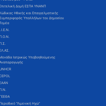
Επιτελική Δομή ΕΣΠΑ ΥΝΑΝΠ
Κώδικας Ηθικής και Επαγγελματικής
Συμπεριφοράς Υπαλλήλων του Δημοσίου
Τομέα
Ι.Ι.Ε.Ν.
Π.Ο.Ν.
Π.Σ.
ΕΛ.ΑΣ.
Μονάδα Ιατρικώς Υποβοηθούμενης
Αναπαραγωγής
UNHCR
CEPOL
ΕΑΑΝ
Π.Ν.
ΓΕΕΘΑ
Περιοδικό “Λιμενική Ηχώ”