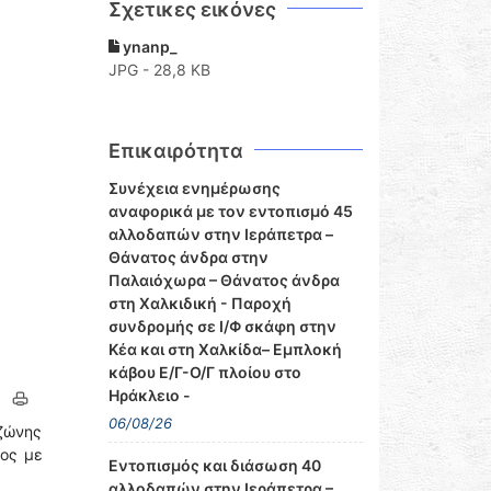
Σχετικες εικόνες
ynanp_
JPG - 28,8 KB
Επικαιρότητα
Συνέχεια ενημέρωσης
αναφορικά με τον εντοπισμό 45
αλλοδαπών στην Ιεράπετρα –
Θάνατος άνδρα στην
Παλαιόχωρα – Θάνατος άνδρα
στη Χαλκιδική - Παροχή
συνδρομής σε Ι/Φ σκάφη στην
Κέα και στη Χαλκίδα– Εμπλοκή
κάβου Ε/Γ-Ο/Γ πλοίου στο
Ηράκλειο -
06/08/26
 ζώνης
τος με
Εντοπισμός και διάσωση 40
αλλοδαπών στην Ιεράπετρα –