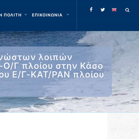
Ν ΠΟΛΙΤΗ
ΕΠΙΚΟΙΝΩΝΙΑ
αγνώστων λοιπών
-Ο/Γ πλοίου στην Κάσο
ου Ε/Γ-ΚΑΤ/ΡΑΝ πλοίου