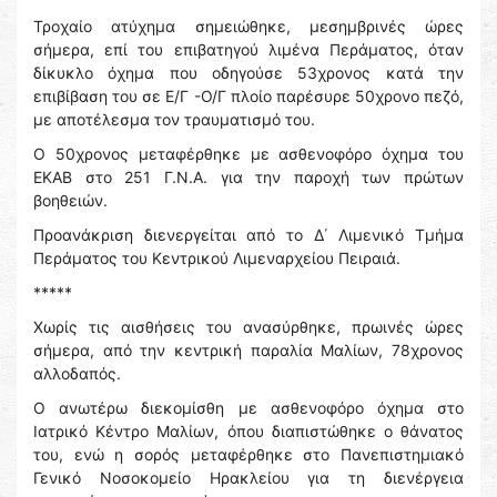
Τροχαίο ατύχημα σημειώθηκε, μεσημβρινές ώρες
σήμερα, επί του επιβατηγού λιμένα Περάματος, όταν
δίκυκλο όχημα που οδηγούσε 53χρονος κατά την
επιβίβαση του σε Ε/Γ -Ο/Γ πλοίο παρέσυρε 50χρονο πεζό,
με αποτέλεσμα τον τραυματισμό του.
Ο 50χρονος μεταφέρθηκε με ασθενοφόρο όχημα του
ΕΚΑΒ στο 251 Γ.Ν.Α. για την παροχή των πρώτων
βοηθειών.
Προανάκριση διενεργείται από το Δ΄ Λιμενικό Τμήμα
Περάματος του Κεντρικού Λιμεναρχείου Πειραιά.
*****
Χωρίς τις αισθήσεις του ανασύρθηκε, πρωινές ώρες
σήμερα, από την κεντρική παραλία Μαλίων, 78χρονος
αλλοδαπός.
Ο ανωτέρω διεκομίσθη με ασθενοφόρο όχημα στο
Ιατρικό Κέντρο Μαλίων, όπου διαπιστώθηκε ο θάνατος
του, ενώ η σορός μεταφέρθηκε στο Πανεπιστημιακό
Γενικό Νοσοκομείο Ηρακλείου για τη διενέργεια