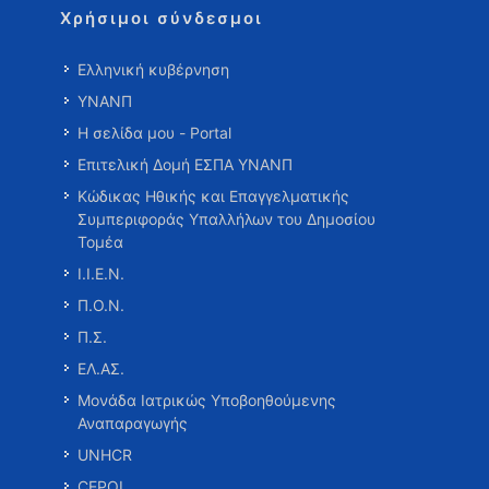
Χρήσιμοι σύνδεσμοι
Ελληνική κυβέρνηση
ΥΝΑΝΠ
Η σελίδα μου - Portal
Επιτελική Δομή ΕΣΠΑ ΥΝΑΝΠ
Κώδικας Ηθικής και Επαγγελματικής
Συμπεριφοράς Υπαλλήλων του Δημοσίου
Τομέα
Ι.Ι.Ε.Ν.
Π.Ο.Ν.
Π.Σ.
ΕΛ.ΑΣ.
Μονάδα Ιατρικώς Υποβοηθούμενης
Αναπαραγωγής
UNHCR
CEPOL