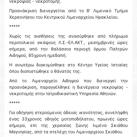
νεκροψίας - νεκροτομής.
Προανάκριση διενεργείται από το Β' Λιμενικό Τμήμα
Χερσονήσου του Κεντρικού Λιμεναρχείου Ηρακλείου.
*****
Χωρίς τις αισθήσεις της ανασύρθηκε από πλήρωμα
περιπολικού σκάφους Λ.Σ.-ΕΛ.ΑΚΤ., μεσημβρινές ώρες
σήμερα, από την θαλάσσια περιοχή όρμου Παλτρών
Αιδηψού, 85χρονη ημεδαπή.
Η ανωτέρω διακομίσθηκε στο Κέντρο Υγείας Ιστιαίας
όπου διαπιστώθηκε ο θάνατός της.
Από το Λιμεναρχείο Αιδηψού που διενεργεί την
προανάκριση, παραγγέλθηκε η διενέργεια νεκροψίας -
νεκροτομής στην Ιατροδικαστική Υπηρεσία Αθηνών.
*****
Για οδήγηση στερούμενος άδειας ικανότητας, συνελήφθη
ένας 33χρονος οδηγός μοτοποδήλατου, πρωινές ώρες
σήμερα, επί της χερσαίας ζώνης λιμένα Σκιάθου
Μαγνησίας, από τα στελέχη του Λιμεναρχείου Σκιάθου.