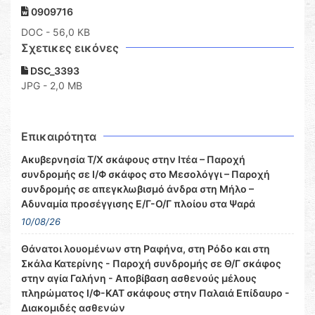
0909716
DOC
- 56,0 KB
Σχετικες εικόνες
DSC_3393
JPG - 2,0 MB
Επικαιρότητα
Ακυβερνησία Τ/Χ σκάφους στην Ιτέα – Παροχή
συνδρομής σε Ι/Φ σκάφος στο Μεσολόγγι – Παροχή
συνδρομής σε απεγκλωβισμό άνδρα στη Μήλο –
Αδυναμία προσέγγισης Ε/Γ-Ο/Γ πλοίου στα Ψαρά
10/08/26
Θάνατοι λουομένων στη Ραφήνα, στη Ρόδο και στη
Σκάλα Κατερίνης - Παροχή συνδρομής σε Θ/Γ σκάφος
στην αγία Γαλήνη - Αποβίβαση ασθενούς μέλους
πληρώματος Ι/Φ-ΚΑΤ σκάφους στην Παλαιά Επίδαυρο -
Διακομιδές ασθενών