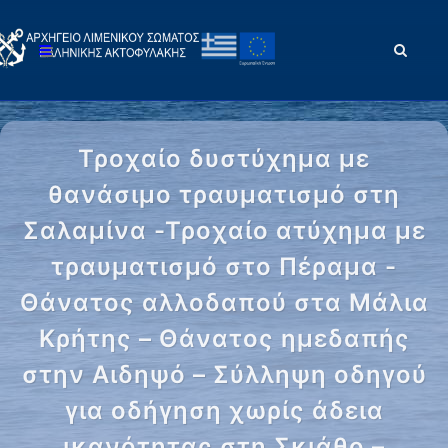
Τροχαίο δυστύχημα με
θανάσιμο τραυματισμό στη
Σαλαμίνα -Τροχαίο ατύχημα με
τραυματισμό στο Πέραμα -
Θάνατος αλλοδαπού στα Μάλια
Κρήτης – Θάνατος ημεδαπής
στην Αιδηψό – Σύλληψη οδηγού
για οδήγηση χωρίς άδεια
ικανότητας στη Σκιάθο –