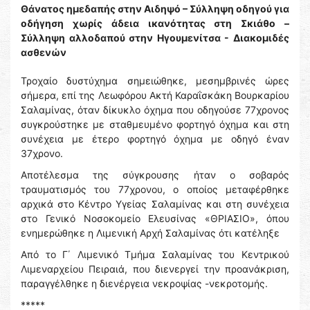
Θάνατος ημεδαπής στην Αιδηψό – Σύλληψη οδηγού για
οδήγηση χωρίς άδεια ικανότητας στη Σκιάθο –
Σύλληψη αλλοδαπού στην Ηγουμενίτσα - Διακομιδές
ασθενών
Τροχαίο δυστύχημα σημειώθηκε, μεσημβρινές ώρες
σήμερα, επί της Λεωφόρου Ακτή Καραΐσκάκη Βουρκαρίου
Σαλαμίνας, όταν δίκυκλο όχημα που οδηγούσε 77χρονος
συγκρούστηκε με σταθμευμένο φορτηγό όχημα και στη
συνέχεια με έτερο φορτηγό όχημα με οδηγό έναν
37χρονο.
Αποτέλεσμα της σύγκρουσης ήταν ο σοβαρός
τραυματισμός του 77χρονου, ο οποίος μεταφέρθηκε
αρχικά στο Κέντρο Υγείας Σαλαμίνας και στη συνέχεια
στο Γενικό Νοσοκομείο Ελευσίνας «ΘΡΙΑΣΙΟ», όπου
ενημερώθηκε η Λιμενική Αρχή Σαλαμίνας ότι κατέληξε
Από το Γ΄ Λιμενικό Τμήμα Σαλαμίνας του Κεντρικού
Λιμεναρχείου Πειραιά, που διενεργεί την προανάκριση,
παραγγέλθηκε η διενέργεια νεκροψίας -νεκροτομής.
*****