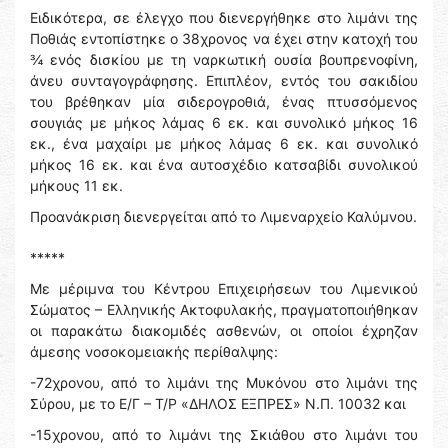
Ειδικότερα, σε έλεγχο που διενεργήθηκε στο λιμάνι της
Ποθιάς εντοπίστηκε ο 38χρονος να έχει στην κατοχή του
¾ ενός δισκίου με τη ναρκωτική ουσία βουπρενοφίνη,
άνευ συνταγογράφησης. Επιπλέον, εντός του σακιδίου
του βρέθηκαν μία σιδερογροθιά, ένας πτυσσόμενος
σουγιάς με μήκος λάμας 6 εκ. και συνολικό μήκος 16
εκ., ένα μαχαίρι με μήκος λάμας 6 εκ. και συνολικό
μήκος 16 εκ. και ένα αυτοσχέδιο κατσαβίδι συνολικού
μήκους 11 εκ.
Προανάκριση διενεργείται από το Λιμεναρχείο Καλύμνου.
*****
Με μέριμνα του Κέντρου Επιχειρήσεων του Λιμενικού
Σώματος – Ελληνικής Ακτοφυλακής, πραγματοποιήθηκαν
οι παρακάτω διακομιδές ασθενών, οι οποίοι έχρηζαν
άμεσης νοσοκομειακής περίθαλψης:
-72χρονου, από το λιμάνι της Μυκόνου στο λιμάνι της
Σύρου, με το Ε/Γ – Τ/Ρ «ΔΗΛΟΣ ΕΞΠΡΕΣ» Ν.Π. 10032 και
-15χρονου, από το λιμάνι της Σκιάθου στο λιμάνι του