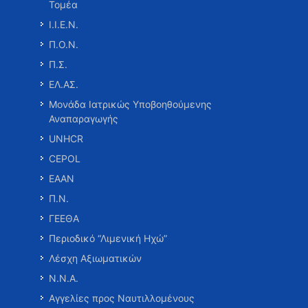
Τομέα
Ι.Ι.Ε.Ν.
Π.Ο.Ν.
Π.Σ.
ΕΛ.ΑΣ.
Μονάδα Ιατρικώς Υποβοηθούμενης
Αναπαραγωγής
UNHCR
CEPOL
ΕΑΑΝ
Π.Ν.
ΓΕΕΘΑ
Περιοδικό “Λιμενική Ηχώ”
Λέσχη Αξιωματικών
Ν.Ν.Α.
Αγγελίες προς Ναυτιλλομένους