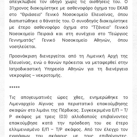
απεγκλώβισε τον οδηγό χωρίς τις αισθήσεις του. Ο
31χρονος διακομίστηκε με ασθενοφόρο όχημα του ΕΚΑΒ
στο “Θριάσειο” Γενικό Νοσοκομείο Ελευσίνας, όπου
διαπιστώθηκε ο θάνατός του. Ο συνοδηγός διακομίστηκε
με έτερο ασθενοφόρο όχημα στο “Τζάνειο” Γενικό
Νοσοκομείο Πειραιά και στη συνέχεια στο “Γεώργιος
Γεννηματάς” Γενικό Νοσοκομείο Αθηνών, όπου
νοσηλεύεται.
Προανάκριση διενεργείται από τη Λιμενική Αρχή της
Ελευσίνας, ενώ ο θανών πρόκειται να μεταφερθεί στην
Ιατροδικαστική Υπηρεσία Αθηνών για τη διενέργεια
νεκροψίας – νεκροτομής.
*****
Τις απογευματινές ώρες χθες, ενημερώθηκε το
Λιμεναρχείο Αίγινας για περιστατικό επακούμβησης
σκαφών στο λιμάνι της Πέρδικας. Συγκεκριμένα Ε/Π – Τ/
Ρ σκάφος με τρεις (03) αλλοδαπούς επιβαίνοντες
επακούμβησε κατά την πρόσδεση του σε έτερο
ελλιμενισμένο Ε/Π – Τ/Ρ σκάφος. Από τον έλεγχο τον
εγγράφων του σκάφους με τους επιβαίνοντες,