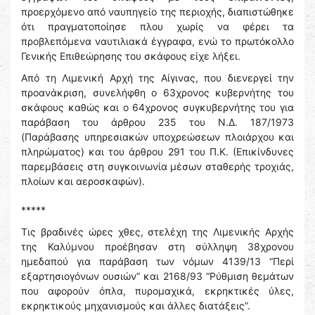
προερχόμενο από ναυπηγείο της περιοχής, διαπιστώθηκε
ότι πραγματοποίησε πλου χωρίς να φέρει τα
προβλεπόμενα ναυτιλιακά έγγραφα, ενώ το πρωτόκολλο
Γενικής Επιθεώρησης του σκάφους είχε λήξει.
Από τη Λιμενική Αρχή της Αίγινας, που διενεργεί την
προανάκριση, συνελήφθη ο 63χρονος κυβερνήτης του
σκάφους καθώς και ο 64χρονος συγκυβερνήτης του για
παράβαση του άρθρου 235 του Ν.Δ. 187/1973
(Παράβασης υπηρεσιακών υποχρεώσεων πλοιάρχου και
πληρώματος) και του άρθρου 291 του Π.Κ. (Επικίνδυνες
παρεμβάσεις στη συγκοινωνία μέσων σταθερής τροχιάς,
πλοίων και αεροσκαφών).
*****
Τις βραδινές ώρες χθες, στελέχη της Λιμενικής Αρχής
της Καλύμνου προέβησαν στη σύλληψη 38χρονου
ημεδαπού για παράβαση των νόμων 4139/13 “Περί
εξαρτησιογόνων ουσιών” και 2168/93 “Ρύθμιση θεμάτων
που αφορούν όπλα, πυρομαχικά, εκρηκτικές ύλες,
εκρηκτικούς μηχανισμούς και άλλες διατάξεις”.