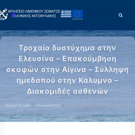
Τροχαίο δυστύχημα στην
Ελευσίνα – Επακούμβηση
σκαφών στην Αίγινα – Σύλληψη
ημεδαπού στην Κάλυμνο –
Διακομιδές ασθενών
Αρχική σελίδα
Επικαιρότητα
Τροχαίο δυστύχημα στην Ελευσίνα …