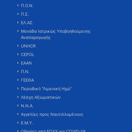
Π.Ο.Ν.
Π.Σ.
ΕΛ.ΑΣ.
Μονάδα Ιατρικώς Υποβοηθούμενης
Αναπαραγωγής
UNHCR
CEPOL
ΕΑΑΝ
Π.Ν.
ΓΕΕΘΑ
Περιοδικό “Λιμενική Ηχώ”
Λέσχη Αξιωματικών
Ν.Ν.Α.
Αγγελίες προς Ναυτιλλομένους
Ε.Μ.Υ.
Οδηγίες από ΕΟΔΥ για COVID-19