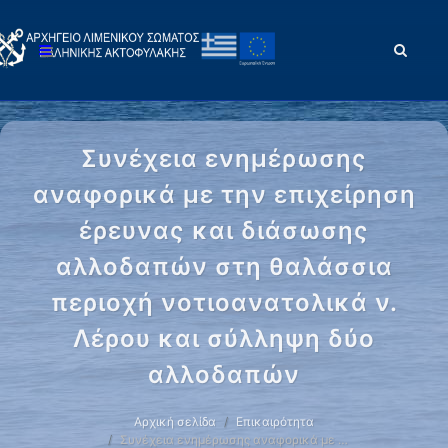
Συνέχεια ενημέρωσης
αναφορικά με την επιχείρηση
έρευνας και διάσωσης
αλλοδαπών στη θαλάσσια
περιοχή νοτιοανατολικά ν.
Λέρου και σύλληψη δύο
αλλοδαπών
Αρχική σελίδα
Επικαιρότητα
Συνέχεια ενημέρωσης αναφορικά με …