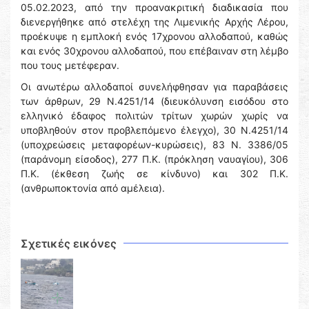
05.02.2023, από την προανακριτική διαδικασία που
διενεργήθηκε από στελέχη της Λιμενικής Αρχής Λέρου,
προέκυψε η εμπλοκή ενός 17χρονου αλλοδαπού, καθώς
και ενός 30χρονου αλλοδαπού, που επέβαιναν στη λέμβο
που τους μετέφεραν.
Οι ανωτέρω αλλοδαποί συνελήφθησαν για παραβάσεις
των άρθρων, 29 Ν.4251/14 (διευκόλυνση εισόδου στο
ελληνικό έδαφος πολιτών τρίτων χωρών χωρίς να
υποβληθούν στον προβλεπόμενο έλεγχο), 30 Ν.4251/14
(υποχρεώσεις μεταφορέων-κυρώσεις), 83 Ν. 3386/05
(παράνομη είσοδος), 277 Π.Κ. (πρόκληση ναυαγίου), 306
Π.Κ. (έκθεση ζωής σε κίνδυνο) και 302 Π.Κ.
(ανθρωποκτονία από αμέλεια).
Σχετικές εικόνες