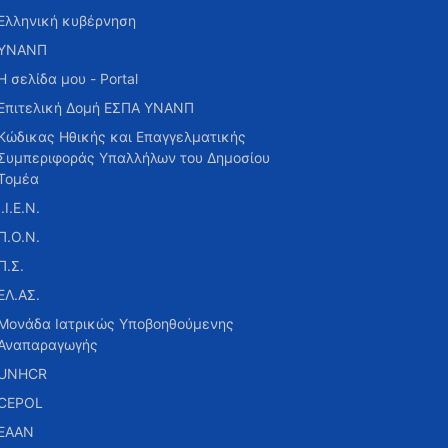
Ελληνική κυβέρνηση
ΥΝΑΝΠ
Η σελίδα μου - Portal
Επιτελική Δομή ΕΣΠΑ ΥΝΑΝΠ
Κώδικας Ηθικής και Επαγγελματικής
Συμπεριφοράς Υπαλλήλων του Δημοσίου
Τομέα
Ι.Ι.Ε.Ν.
Π.Ο.Ν.
Π.Σ.
ΕΛ.ΑΣ.
Μονάδα Ιατρικώς Υποβοηθούμενης
Αναπαραγωγής
UNHCR
CEPOL
ΕΑΑΝ