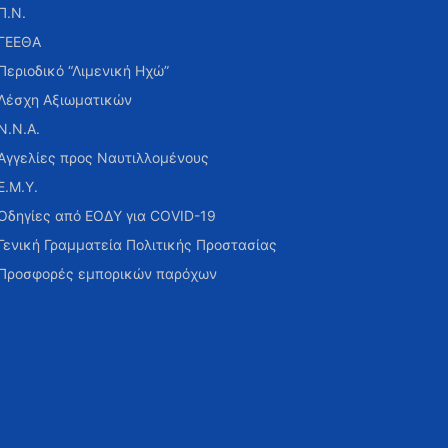
Π.Ν.
ΓΕΕΘΑ
Περιοδικό “Λιμενική Ηχώ”
Λέσχη Αξιωματικών
Ν.Ν.Α.
Αγγελίες προς Ναυτιλλομένους
Ε.Μ.Υ.
Οδηγίες από ΕΟΔΥ για COVID-19
Γενική Γραμματεία Πολιτικής Προστασίας
Προσφορές εμπορικών παρόχων