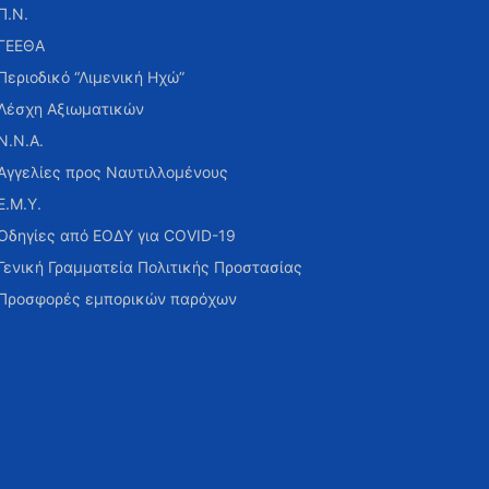
Π.Ν.
ΓΕΕΘΑ
Περιοδικό “Λιμενική Ηχώ”
Λέσχη Αξιωματικών
Ν.Ν.Α.
Αγγελίες προς Ναυτιλλομένους
Ε.Μ.Υ.
Οδηγίες από ΕΟΔΥ για COVID-19
Γενική Γραμματεία Πολιτικής Προστασίας
Προσφορές εμπορικών παρόχων