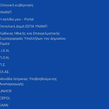
Ελληνική κυβέρνηση
ΥΝΑΝΠ
Η σελίδα μου - Portal
Επιτελική Δομή ΕΣΠΑ ΥΝΑΝΠ
Κώδικας Ηθικής και Επαγγελματικής
Συμπεριφοράς Υπαλλήλων του Δημοσίου
Τομέα
Ι.Ι.Ε.Ν.
Π.Ο.Ν.
Π.Σ.
ΕΛ.ΑΣ.
Μονάδα Ιατρικώς Υποβοηθούμενης
Αναπαραγωγής
UNHCR
CEPOL
ΕΑΑΝ