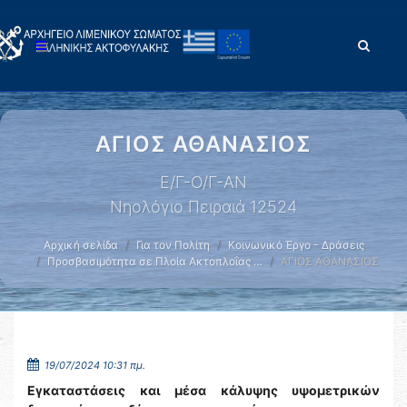
ΑΓΙΟΣ ΑΘΑΝΑΣΙΟΣ
Ε/Γ-Ο/Γ-ΑΝ
Νηολόγιο Πειραιά 12524
Αρχική σελίδα
Για τον Πολίτη
Κοινωνικό Έργο - Δράσεις
Προσβασιμότητα σε Πλοία Ακτοπλοΐας …
ΑΓΙΟΣ ΑΘΑΝΑΣΙΟΣ
19/07/2024 10:31 πμ.
Εγκαταστάσεις και μέσα κάλυψης υψομετρικών