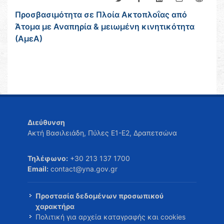
Προσβασιμότητα σε Πλοία Ακτοπλοΐας από
Άτομα με Αναπηρία & μειωμένη κινητικότητα
(ΑμεΑ)
Διεύθυνση
Ακτή Βασιλειάδη, Πύλες Ε1-Ε2, Δραπετσώνα
Τηλέφωνο:
+30 213 137 1700
Email:
contact@yna.gov.gr
Προστασία δεδομένων προσωπικού
χαρακτήρα
Πολιτική για αρχεία καταγραφής και cookies