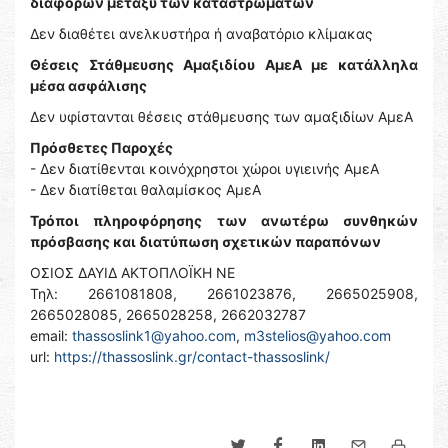
διαφορών μεταξύ των καταστρωμάτων
Δεν διαθέτει ανελκυστήρα ή αναβατόριο κλίμακας
Θέσεις Στάθμευσης Αμαξιδίου ΑμεΑ με κατάλληλα
μέσα ασφάλισης
Δεν υφίστανται θέσεις στάθμευσης των αμαξιδίων ΑμεΑ
Πρόσθετες Παροχές
- Δεν διατίθενται κοινόχρηστοι χώροι υγιεινής ΑμεΑ
- Δεν διατίθεται θαλαμίσκος ΑμεΑ
Τρόποι πληροφόρησης των ανωτέρω συνθηκών
πρόσβασης και διατύπωση σχετικών παραπόνων
ΟΣΙΟΣ ΔΑΥΙΔ ΑΚΤΟΠΛΟΪΚΗ ΝΕ
Τηλ: 2661081808, 2661023876, 2665025908,
2665028085, 2665028258, 2662032787
email:
thassoslink1@yahoo.com
,
m3stelios@yahoo.com
url:
https://thassoslink.gr/contact-thassoslink/