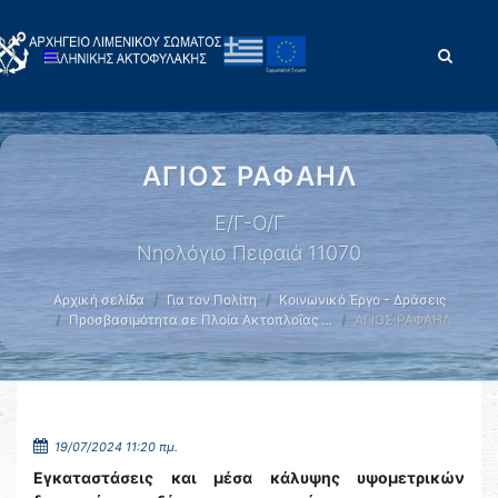
ΑΓΙΟΣ ΡΑΦΑΗΛ
Ε/Γ-Ο/Γ
Νηολόγιο Πειραιά 11070
Αρχική σελίδα
Για τον Πολίτη
Κοινωνικό Έργο - Δράσεις
Προσβασιμότητα σε Πλοία Ακτοπλοΐας …
ΑΓΙΟΣ ΡΑΦΑΗΛ
19/07/2024 11:20 πμ.
Εγκαταστάσεις και μέσα κάλυψης υψομετρικών