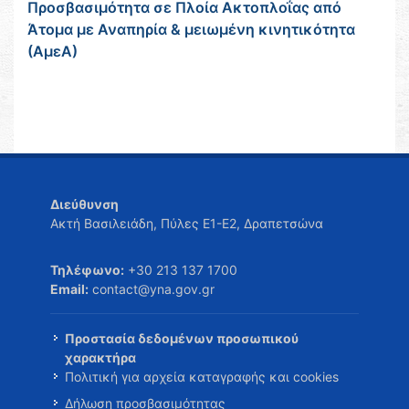
Προσβασιμότητα σε Πλοία Ακτοπλοΐας από
Άτομα με Αναπηρία & μειωμένη κινητικότητα
(ΑμεΑ)
Διεύθυνση
Ακτή Βασιλειάδη, Πύλες Ε1-Ε2, Δραπετσώνα
Τηλέφωνο:
+30 213 137 1700
Email:
contact@yna.gov.gr
Προστασία δεδομένων προσωπικού
χαρακτήρα
Πολιτική για αρχεία καταγραφής και cookies
Δήλωση προσβασιμότητας