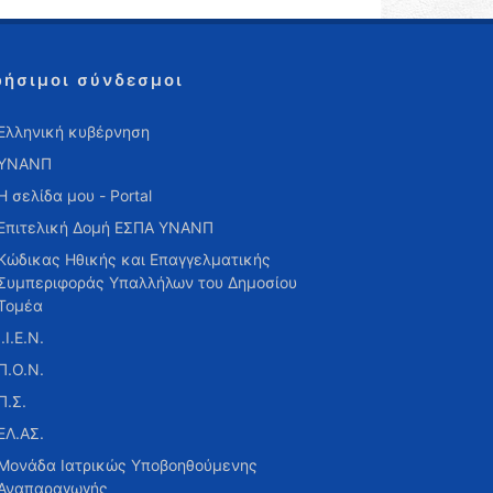
ρήσιμοι σύνδεσμοι
Ελληνική κυβέρνηση
ΥΝΑΝΠ
Η σελίδα μου - Portal
Επιτελική Δομή ΕΣΠΑ ΥΝΑΝΠ
Κώδικας Ηθικής και Επαγγελματικής
Συμπεριφοράς Υπαλλήλων του Δημοσίου
Τομέα
Ι.Ι.Ε.Ν.
Π.Ο.Ν.
Π.Σ.
ΕΛ.ΑΣ.
Μονάδα Ιατρικώς Υποβοηθούμενης
Αναπαραγωγής