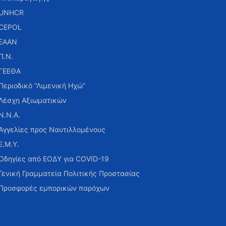
UNHCR
CEPOL
ΕΑΑΝ
Π.Ν.
ΓΕΕΘΑ
Περιοδικό “Λιμενική Ηχώ”
Λέσχη Αξιωματικών
Ν.Ν.Α.
Αγγελίες προς Ναυτιλλομένους
Ε.Μ.Υ.
Οδηγίες από ΕΟΔΥ για COVID-19
Γενική Γραμματεία Πολιτικής Προστασίας
Προσφορές εμπορικών παρόχων