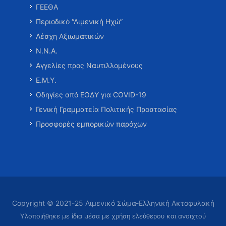
ΓΕΕΘΑ
Περιοδικό “Λιμενική Ηχώ”
Λέσχη Αξιωματικών
Ν.Ν.Α.
Αγγελίες προς Ναυτιλλομένους
Ε.Μ.Υ.
Οδηγίες από ΕΟΔΥ για COVID-19
Γενική Γραμματεία Πολιτικής Προστασίας
Προσφορές εμπορικών παρόχων
Copyright © 2021-25 Λιμενικό Σώμα-Ελληνική Ακτοφυλακή
Υλοποιήθηκε με ίδια μέσα με χρήση ελεύθερου και ανοιχτού