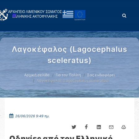
Λαγοκέφαλος (Lagocephalus
sceleratus)
Αρχική σελίδα
Για τον Πολίτη
Σας ενδιαφέρει
Λαγοκέφαλος (Lagocephalus sceleratus)
26/06/2026 9:49 πμ.
Οδηγίες από τον Ελληνικό