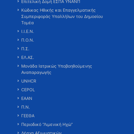
Επιτελική Δομή ΕΣΠΑ ΥΝΑΝΠ
Κώδικας Ηθικής και Επαγγελματικής
Συμπεριφοράς Υπαλλήλων του Δημοσίου
Τομέα
Ι.Ι.Ε.Ν.
Π.Ο.Ν.
Π.Σ.
ΕΛ.ΑΣ.
Μονάδα Ιατρικώς Υποβοηθούμενης
Αναπαραγωγής
UNHCR
CEPOL
ΕΑΑΝ
Π.Ν.
ΓΕΕΘΑ
Περιοδικό “Λιμενική Ηχώ”
Λέσχη Αξιωματικών