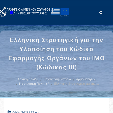
Ελληνική Στρατηγική για την
Υλοποίηση του Κώδικα
Εφαρμογής Οργάνων του ΙΜΟ
(Κώδικας ΙΙΙ)
Αρχική σελίδα
Οργάνωση-Ιστορία
Αρμοδιότητες
Ναυτιλιακή Πολιτική
Ελληνική Στρατηγική για την …
08/04/2021 1:59 μμ.