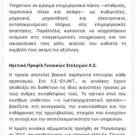
Υπηρετούν σε κρίσιμα επιχειρησιακά πόστα —σταθμούς,
περιπολικά πλοία και σκάφη— ως κυβερνήτες,
μηχανικοί, μηχανοδηγοί και ηλεκτρονικοί,
ανταποκρινόμενες πλήρως στις επιχειρησιακές
απαιτήσεις. Παράλληλα, καλούνται να ισορροπήσουν
ανάμεσα στις επαγγελματικές υποχρεώσεις και τον
οικογενειακό τους ρόλο, γεγονός που καθιστά τη
συμβολή τους ακόμη πιο αξιόλογη.
Ηγετικό Προφίλ Γυναικών Στελεχών Λ.Σ.
Η ηγεσία αποτελεί βασικό παράγοντα επιτυχίας κάθε
οργανισμού. Στο Λ.Σ.–ΕΛ.ΑΚΤ., οι γυναίκες έχουν
αποδείξει ότι διαθέτουν τις ίδιες ικανότητες ηγεσίας με
τους άνδρες συναδέλφους τους. Το ηγετικό στυλ που
συνήθως υιοθετούν —η «μετασχηματιστική ηγεσία»—
βασίζεται στη συνεργασία, την ενσυναίσθηση και την
ενθάρρυνση της πρωτοβουλίας, στοιχεία που ενισχύουν
τη συνοχή και την αποτελεσματικότητα των υπηρεσιών.
Η πρώτη γυναίκα αξιωματικός προήχθη σε Υποναύαρχο
το 2014, σηματοδοτώντας μια ιστορική εξέλιξη. Σήμερα,