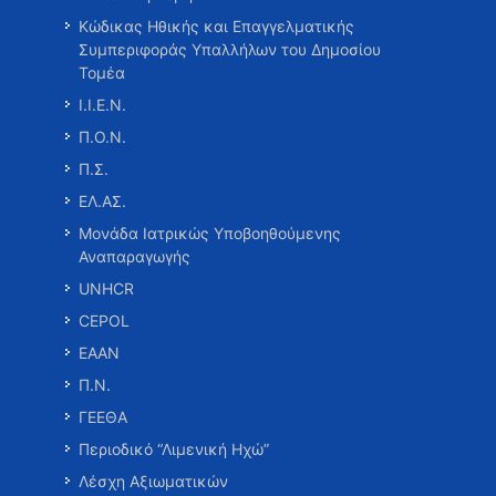
Κώδικας Ηθικής και Επαγγελματικής
Συμπεριφοράς Υπαλλήλων του Δημοσίου
Τομέα
Ι.Ι.Ε.Ν.
Π.Ο.Ν.
Π.Σ.
ΕΛ.ΑΣ.
Μονάδα Ιατρικώς Υποβοηθούμενης
Αναπαραγωγής
UNHCR
CEPOL
ΕΑΑΝ
Π.Ν.
ΓΕΕΘΑ
Περιοδικό “Λιμενική Ηχώ”
Λέσχη Αξιωματικών