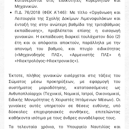
κατανέμονται στις ειδικότητες Κυβερνητών και
Μηχανικών.
Π.Δ. 76/2018 (ΦΕΚ Α΄146): Με τίτλο «Οργάνωση και
Λειτουργία της Σχολής Δοκίμων Λιμενοφυλάκων και
ένταξή της στην ανώτερη βαθμίδα της τριτοβάθμιας
εκπαίδευσης», προβλέπεται επίσης η εισαγωγή
γυναικών. Η εκπαίδευση διαρκεί τουλάχιστον δύο (2)
έτη και οι απόφοιτοι αποκτούν, παράλληλα με την
απονομή του βαθμού, και πτυχίο ειδικότητας
(«Μηχανοδηγός ΠΛΣ», «Αρμενιστής ΠΛΣ» ή
«Ηλεκτρολόγος–Ηλεκτρονικός»).
Έκτοτε, πλήθος γυναικών εισέρχεται στις τάξεις του
Σώματος μέσω προκηρύξεων, με εφαρμογή του
συστήματος μοριοδότησης, κατατασσόμενες ως
Ανθυποπλοίαρχοι (Τεχνικοί, Νομικοί, Ιατροί, Οικονομικοί,
Ειδικής Μονιμότητας ή Χειριστές Ιπτάμενων Μέσων). Οι
γυναίκες αυτές υπηρετούν σε θέσεις ευθύνης, υπό
δύσκολες επιχειρησιακές συνθήκες, επιτελώντας
καθήκοντα ισότιμα με τους άνδρες συναδέλφους τους.
Τα τελευταία χρόνια, το Υπουργείο Ναυτιλίας και