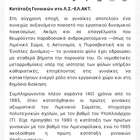
Κατάταξη Γυναικών στο Λ.Σ.–ΕΛ.ΑΚΤ.
Στη σύγχρονη εποχή, οι γυναίκες αποτελούν ένα
συνεχώς αυξανόμενο ποσοστό του εργατικού δυναμικού
παγκοσμίως. Ακόμη και σε επαγγέλματα που
θεωρούνταν παραδοσιακά ανδροκρατούμενα —όπως το
Λιμενικό Σώμα, η Αστυνομία, η Πυροσβεστική και οι
Ένοπλες Δυνάμεις— το γυναικείο φύλο έχει εδραιώσει
με σταθερά βήματα την παρουσία του. Οι νομοθετικές
μεταρρυθμίσεις υπέρ της ισότητας των φύλων υπήρξαν
καθοριστικές, επιτρέποντας στις γυναίκες να
κατακτήσουν ενεργό ρόλο στον εργασιακό χώρο και στη
δημόσια διοίκηση.
Συμπληρώνονται πλέον σαράντα (40) χρόνια από το
1985, όταν κατατάχθηκαν οι πρώτες γυναίκες
αξιωματικοί του Λιμενικού Σώματος, πτυχιούχοι
πολυτεχνικών σχολών, με τον βαθμό του Υποπλοιάρχου
(Τ). Είχε προηγηθεί το 1980 η κατάταξη των πρώτων
γυναικών με τον βαθμό του Λιμενοφύλακα, ενώ το 1995
ακολούθησε η πρώτη κατάταξη γυναικών
Υπαξιωματικών.