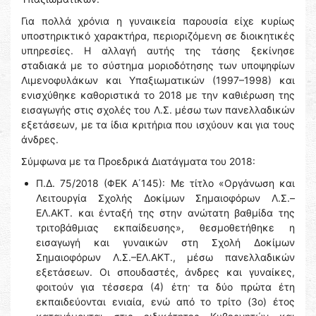
Για πολλά χρόνια η γυναικεία παρουσία είχε κυρίως
υποστηρικτικό χαρακτήρα, περιοριζόμενη σε διοικητικές
υπηρεσίες. Η αλλαγή αυτής της τάσης ξεκίνησε
σταδιακά με το σύστημα μοριοδότησης των υποψηφίων
Λιμενοφυλάκων και Υπαξιωματικών (1997–1998) και
ενισχύθηκε καθοριστικά το 2018 με την καθιέρωση της
εισαγωγής στις σχολές του Λ.Σ. μέσω των πανελλαδικών
εξετάσεων, με τα ίδια κριτήρια που ισχύουν και για τους
άνδρες.
Σύμφωνα με τα Προεδρικά Διατάγματα του 2018:
Π.Δ. 75/2018 (ΦΕΚ Α΄145): Με τίτλο «Οργάνωση και
Λειτουργία Σχολής Δοκίμων Σημαιοφόρων Λ.Σ.–
ΕΛ.ΑΚΤ. και ένταξή της στην ανώτατη βαθμίδα της
τριτοβάθμιας εκπαίδευσης», θεσμοθετήθηκε η
εισαγωγή και γυναικών στη Σχολή Δοκίμων
Σημαιοφόρων Λ.Σ.–ΕΛ.ΑΚΤ., μέσω πανελλαδικών
εξετάσεων. Οι σπουδαστές, άνδρες και γυναίκες,
φοιτούν για τέσσερα (4) έτη· τα δύο πρώτα έτη
εκπαιδεύονται ενιαία, ενώ από το τρίτο (3ο) έτος