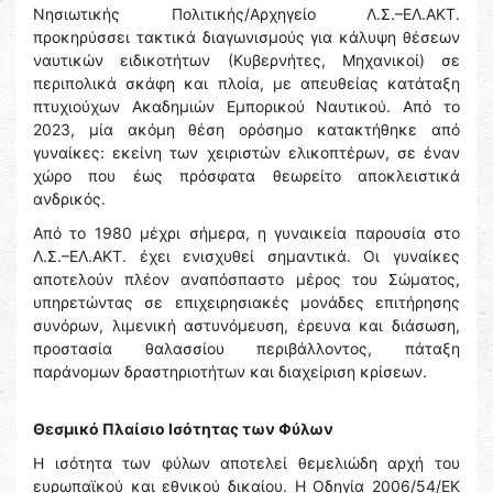
Νησιωτικής Πολιτικής/Αρχηγείο Λ.Σ.–ΕΛ.ΑΚΤ.
προκηρύσσει τακτικά διαγωνισμούς για κάλυψη θέσεων
ναυτικών ειδικοτήτων (Κυβερνήτες, Μηχανικοί) σε
περιπολικά σκάφη και πλοία, με απευθείας κατάταξη
πτυχιούχων Ακαδημιών Εμπορικού Ναυτικού. Από το
2023, μία ακόμη θέση ορόσημο κατακτήθηκε από
γυναίκες: εκείνη των χειριστών ελικοπτέρων, σε έναν
χώρο που έως πρόσφατα θεωρείτο αποκλειστικά
ανδρικός.
Από το 1980 μέχρι σήμερα, η γυναικεία παρουσία στο
Λ.Σ.–ΕΛ.ΑΚΤ. έχει ενισχυθεί σημαντικά. Οι γυναίκες
αποτελούν πλέον αναπόσπαστο μέρος του Σώματος,
υπηρετώντας σε επιχειρησιακές μονάδες επιτήρησης
συνόρων, λιμενική αστυνόμευση, έρευνα και διάσωση,
προστασία θαλασσίου περιβάλλοντος, πάταξη
παράνομων δραστηριοτήτων και διαχείριση κρίσεων.
Θεσμικό Πλαίσιο Ισότητας των Φύλων
Η ισότητα των φύλων αποτελεί θεμελιώδη αρχή του
ευρωπαϊκού και εθνικού δικαίου. Η Οδηγία 2006/54/ΕΚ