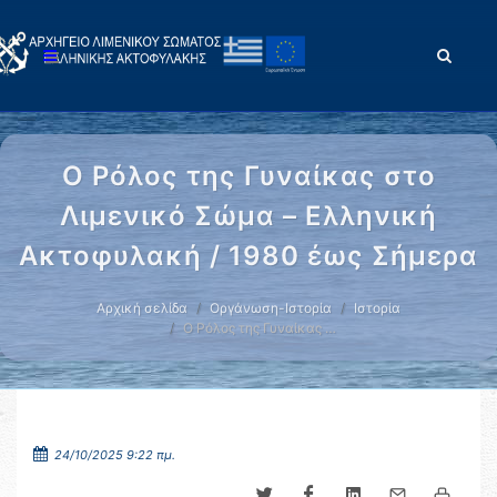
Ο Ρόλος της Γυναίκας στο
Λιμενικό Σώμα – Ελληνική
Ακτοφυλακή / 1980 έως Σήμερα
Αρχική σελίδα
Οργάνωση-Ιστορία
Ιστορία
Ο Ρόλος της Γυναίκας …
24/10/2025 9:22 πμ.