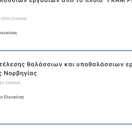
λάσσιων εργασιών από το πλοίο “FRAM P
 ΞΕΝΗ ΣΗΜΑΙΑ
λευσίνας
κτέλεσης θαλάσσιων και υποθαλάσσιων ε
ς Νορβηγίας
ΕΝΗ ΣΗΜΑΙΑ
πο Ελευσίνας