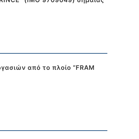
RINCE” (IMO 9709049) σημαίας
ργασιών από το πλοίο “FRAM