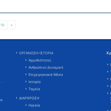
10
»
Χ
ΟΡΓΑΝΩΣΗ-ΙΣΤΟΡΙΑ
Αρμοδιότητες
Ανθρώπινο Δυναμικό
Επιχειρησιακά Μέσα
Ιστορία
Ταμεία
ΔΙΑΡΘΡΩΣΗ
es
Ηγεσία