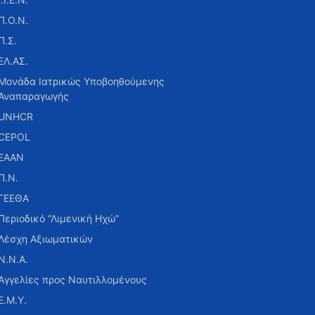
Π.Ο.Ν.
Π.Σ.
ΕΛ.ΑΣ.
Μονάδα Ιατρικώς Υποβοηθούμενης
Αναπαραγωγής
UNHCR
CEPOL
ΕΑΑΝ
Π.Ν.
ΓΕΕΘΑ
Περιοδικό “Λιμενική Ηχώ”
Λέσχη Αξιωματικών
Ν.Ν.Α.
Αγγελίες προς Ναυτιλλομένους
Ε.Μ.Υ.