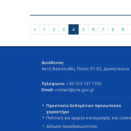
«
1
2
3
4
5
6
7
8
9
Διεύθυνση
Ακτή Βασιλειάδη, Πύλες Ε1-Ε2, Δραπετσώνα
Τηλέφωνο:
+30 213 137 1700
Email:
contact@yna.gov.gr
Προστασία δεδομένων προσωπικού
χαρακτήρα
Πολιτική για αρχεία καταγραφής και cooki
Δήλωση προσβασιμότητας