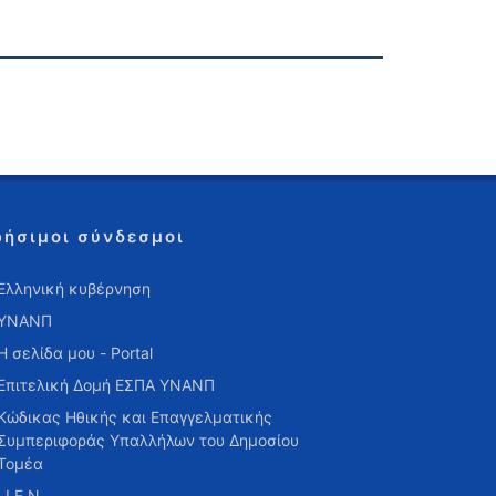
ρήσιμοι σύνδεσμοι
Ελληνική κυβέρνηση
ΥΝΑΝΠ
Η σελίδα μου - Portal
Επιτελική Δομή ΕΣΠΑ ΥΝΑΝΠ
Κώδικας Ηθικής και Επαγγελματικής
Συμπεριφοράς Υπαλλήλων του Δημοσίου
Τομέα
Ι.Ι.Ε.Ν.