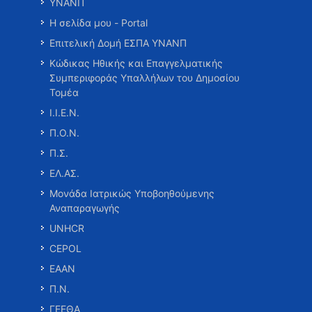
ΥΝΑΝΠ
Η σελίδα μου - Portal
Επιτελική Δομή ΕΣΠΑ ΥΝΑΝΠ
Κώδικας Ηθικής και Επαγγελματικής
Συμπεριφοράς Υπαλλήλων του Δημοσίου
Τομέα
Ι.Ι.Ε.Ν.
Π.Ο.Ν.
Π.Σ.
ΕΛ.ΑΣ.
Μονάδα Ιατρικώς Υποβοηθούμενης
Αναπαραγωγής
UNHCR
CEPOL
ΕΑΑΝ
Π.Ν.
ΓΕΕΘΑ