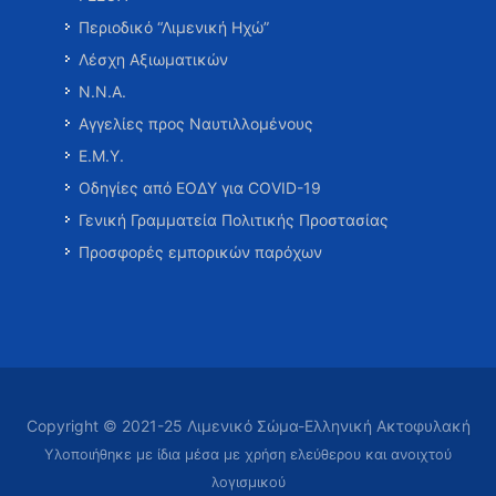
Περιοδικό “Λιμενική Ηχώ”
Λέσχη Αξιωματικών
Ν.Ν.Α.
Αγγελίες προς Ναυτιλλομένους
Ε.Μ.Υ.
Οδηγίες από ΕΟΔΥ για COVID-19
Γενική Γραμματεία Πολιτικής Προστασίας
Προσφορές εμπορικών παρόχων
Copyright © 2021-25 Λιμενικό Σώμα-Ελληνική Ακτοφυλακή
Υλοποιήθηκε με ίδια μέσα με χρήση ελεύθερου και ανοιχτού
λογισμικού