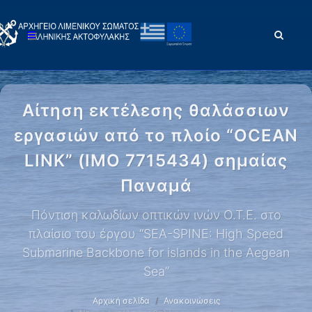
Αίτηση εκτέλεσης θαλάσσιων
εργασιών από το πλοίο “OCEAN
LINK” (IMO 7715434) σημαίας
Παναμά
Πόντιση καλωδίων οπτικών ινών Ο.Τ.Ε. στο
πλαίσιο του έργου “SEA-SPINE: High Speed
Submarine Backbone for islands in the Aegean
Sea”
Αρχική σελίδα
Ανακοινώσεις