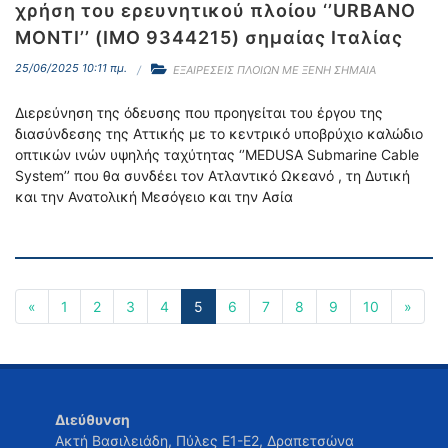
χρήση του ερευνητικού πλοίου ‘’URBANO
MONTI’’ (IMO 9344215) σημαίας Ιταλίας
25/06/2025 10:11 πμ.
ΕΞΑΙΡΕΣΕΙΣ ΠΛΟΙΩΝ ΜΕ ΞΕΝΗ ΣΗΜΑΙΑ
Διερεύνηση της όδευσης που προηγείται του έργου της
διασύνδεσης της Αττικής με το κεντρικό υποβρύχιο καλώδιο
οπτικών ινών υψηλής ταχύτητας ‘’MEDUSA Submarine Cable
System’’ που θα συνδέει τον Ατλαντικό Ωκεανό , τη Δυτική
και την Ανατολική Μεσόγειο και την Ασία
«
1
2
3
4
5
6
7
8
9
10
»
Διεύθυνση
Ακτή Βασιλειάδη, Πύλες Ε1-Ε2, Δραπετσώνα