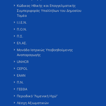
Κώδικας Ηθικής και Επαγγελματικής
Συμπεριφοράς Υπαλλήλων του Δημοσίου
Τομέα
Ι.Ι.Ε.Ν.
Π.Ο.Ν.
Π.Σ.
ΕΛ.ΑΣ.
Μονάδα Ιατρικώς Υποβοηθούμενης
Αναπαραγωγής
UNHCR
CEPOL
ΕΑΑΝ
Π.Ν.
ΓΕΕΘΑ
Περιοδικό “Λιμενική Ηχώ”
Λέσχη Αξιωματικών