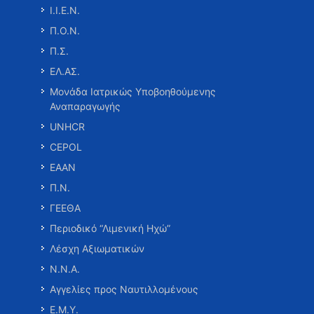
Ι.Ι.Ε.Ν.
Π.Ο.Ν.
Π.Σ.
ΕΛ.ΑΣ.
Μονάδα Ιατρικώς Υποβοηθούμενης
Αναπαραγωγής
UNHCR
CEPOL
ΕΑΑΝ
Π.Ν.
ΓΕΕΘΑ
Περιοδικό “Λιμενική Ηχώ”
Λέσχη Αξιωματικών
Ν.Ν.Α.
Αγγελίες προς Ναυτιλλομένους
Ε.Μ.Υ.