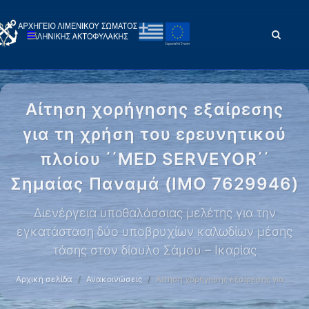
Αίτηση χορήγησης εξαίρεσης
για τη χρήση του ερευνητικού
πλοίου ΄΄ΜED SERVEYOR΄΄
Σημαίας Παναμά (ΙΜΟ 7629946)
Διενέργεια υποθαλάσσιας μελέτης για την
εγκατάσταση δύο υποβρυχίων καλωδίων μέσης
τάσης στον δίαυλο Σάμου – Ικαρίας
Αρχική σελίδα
Ανακοινώσεις
Αίτηση χορήγησης εξαίρεσης για …