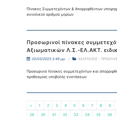
Πίνακες Συμμετεχόντων & Απορριφθέντων υποψηφίω
συνολικού αριθμού μορίων
Προσωρινοί πίνακες συμμετεχό
Αξιωματικών Λ.Σ.-ΕΛ.ΑΚΤ. ειδ
02/03/2023 2:49 μμ.
ΚΑΤΑΤΑΞΕΙΣ - ΠΡΟΣΛΗΨ
Προσωρινοί πίνακες συμμετεχόντων και απορριφθέ
προθεσμίας υποβολής ενστάσεων
«
1
2
3
4
5
6
7
8
9
29
30
31
32
33
34
35
36