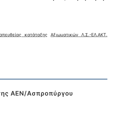
απευθείας κατάταξης
Αξιωματικών Λ.Σ.-ΕΛ.ΑΚΤ.
 της ΑΕΝ/Ασπροπύργου