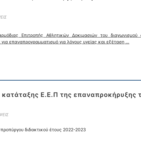
ΕΙΣ
ρμόδιας Επιτροπής Αθλητικών Δοκιμασιών του διαγωνισμού 
 για επαναπρογραμματισμό για λόγους υγείας και εξέταση …
ες κατάταξης Ε.Ε.Π της επαναπροκήρυξης
ΨΕΙΣ
σπροπύργου διδακτικού έτους 2022-2023