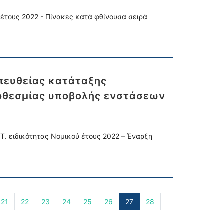
έτους 2022 - Πίνακες κατά φθίνουσα σειρά
πευθείας κατάταξης
ροθεσμίας υποβολής ενστάσεων
. ειδικότητας Νομικού έτους 2022 – Έναρξη
21
22
23
24
25
26
27
28