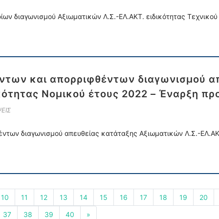
ν διαγωνισμού Αξιωματικών Λ.Σ.-ΕΛ.ΑΚΤ. ειδικότητας Τεχνικού 
ντων και απορριφθέντων διαγωνισμού α
ικότητας Νομικού έτους 2022 – Έναρξη π
ΕΙΣ
ντων διαγωνισμού απευθείας κατάταξης Αξιωματικών Λ.Σ.-ΕΛ.ΑΚΤ
10
11
12
13
14
15
16
17
18
19
20
37
38
39
40
»