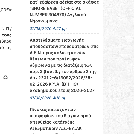
κατ΄ εξαίρεση αδείας στο σκάφος
‘’SHORE EASE’’ (OFFICIAL
,00€#
NUMBER 304678) Αγγλικού
Νηογνώμονα
Ν.Π./
07/08/2026 4:57 μμ.
 τους
Αποτελέσματα εισαγωγής
τύπου
σπουδαστών/σπουδαστριών στις
τά τις
Α.Ε.Ν. προς κάλυψη κενών
θέσεων που προέκυψαν
σύμφωνα με τις διατάξεις των
παρ. 3.β και 3.γ του άρθρου 2 της
Αρ.: 2231.2-6/13092/2026/25-
02-2026 Κ.Υ.Α. (Β’ 1119)
ακαδημαϊκού έτους 2026-2027
07/08/2026 4:16 μμ.
Πίνακας επιτυχόντων
υποψηφίων του διαγωνισμού
απευθείας κατάταξης
Αξιωματικών Λ.Σ.-ΕΛ.ΑΚΤ.