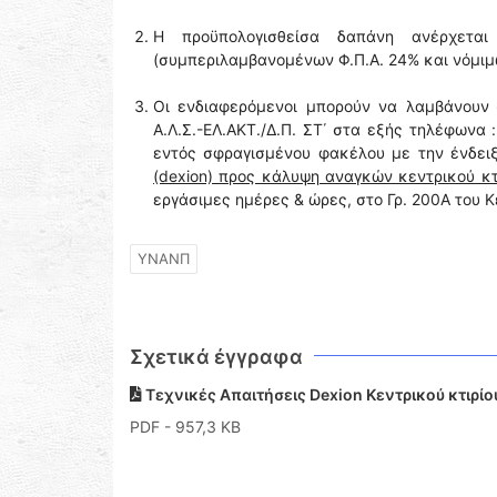
Η προϋπολογισθείσα δαπάνη ανέρχετα
(συμπεριλαμβανομένων Φ.Π.Α. 24% και νόμιμ
Οι ενδιαφερόμενοι μπορούν να λαμβάνουν
Α.Λ.Σ.-ΕΛ.ΑΚΤ./Δ.Π. ΣΤ΄ στα εξής τηλέφωνα 
εντός σφραγισμένου φακέλου με την ένδει
(dexion) προς κάλυψη αναγκών κεντρικού κτι
εργάσιμες ημέρες & ώρες, στο Γρ. 200Α του Κ
ΥΝΑΝΠ
Σχετικά έγγραφα
Τεχνικές Απαιτήσεις Dexion Κεντρικού κτιρί
PDF
- 957,3 KB