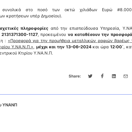
ι συνολικά στο ποσό των οκτώ χιλιάδων Ευρώ #8.000
ων κρατήσεων υπέρ Δημοσίου).
σχετικές πληροφορίες
από την επισπεύδουσα Υπηρεσία, Υ.ΝΑ.
:
2131371300-1127
, προκειμένου
να καταθέσουν την προσφορά
ξη :
«Προσφορά για την προμήθεια μεταλλικών ραφιών βαρέως 
ρίου Υ.ΝΑ.Ν.Π.»,
μέχρι και την 13–06–2024
και ώρα
12:00΄
, κα
εντρικού Κτιρίου Υ.ΝΑ.Ν.Π.
Share:
ου ΥΝΑΝΠ