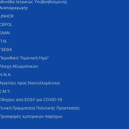
Μονάδα Ιατρικώς Υποβοηθούμενης
Αναπαραγωγής
UNHCR
CEPOL
ΕΑΑΝ
Π.Ν.
ΓΕΕΘΑ
Περιοδικό “Λιμενική Ηχώ”
Λέσχη Αξιωματικών
Ν.Ν.Α.
Αγγελίες προς Ναυτιλλομένους
Ε.Μ.Υ.
Οδηγίες από ΕΟΔΥ για COVID-19
Γενική Γραμματεία Πολιτικής Προστασίας
Προσφορές εμπορικών παρόχων