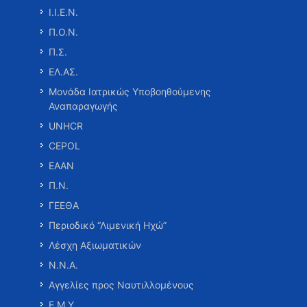
Ι.Ι.Ε.Ν.
Π.Ο.Ν.
Π.Σ.
ΕΛ.ΑΣ.
Μονάδα Ιατρικώς Υποβοηθούμενης
Αναπαραγωγής
UNHCR
CEPOL
ΕΑΑΝ
Π.Ν.
ΓΕΕΘΑ
Περιοδικό “Λιμενική Ηχώ”
Λέσχη Αξιωματικών
Ν.Ν.Α.
Αγγελίες προς Ναυτιλλομένους
Ε.Μ.Υ.