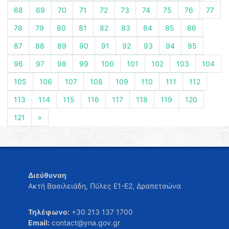
68
69
70
71
72
73
74
75
76
77
78
79
80
81
82
83
84
85
86
87
88
89
90
91
92
93
94
95
96
97
98
99
100
101
102
103
104
105
106
107
108
109
110
111
112
113
114
115
116
117
118
119
120
121
»
Διεύθυνση
Ακτή Βασιλειάδη, Πύλες Ε1-Ε2, Δραπετσώνα
Τηλέφωνο:
+30 213 137 1700
Email:
contact@yna.gov.gr