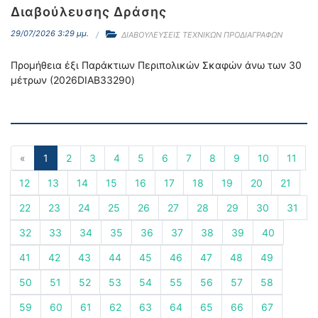
Διαβούλευσης Δράσης
29/07/2026 3:29 μμ.
ΔΙΑΒΟΥΛΕΥΣΕΙΣ ΤΕΧΝΙΚΩΝ ΠΡΟΔΙΑΓΡΑΦΩΝ
Προμήθεια έξι Παράκτιων Περιπολικών Σκαφών άνω των 30
μέτρων (2026DIAB33290)
«
1
2
3
4
5
6
7
8
9
10
11
12
13
14
15
16
17
18
19
20
21
22
23
24
25
26
27
28
29
30
31
32
33
34
35
36
37
38
39
40
41
42
43
44
45
46
47
48
49
50
51
52
53
54
55
56
57
58
59
60
61
62
63
64
65
66
67