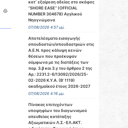
κατ΄ εξαίρεση αδείας στο σκάφος
‘’SHORE EASE’’ (OFFICIAL
NUMBER 304678) Αγγλικού
Νηογνώμονα
07/08/2026 4:57 μμ.
Αποτελέσματα εισαγωγής
σπουδαστών/σπουδαστριών στις
Α.Ε.Ν. προς κάλυψη κενών
θέσεων που προέκυψαν
σύμφωνα με τις διατάξεις των
παρ. 3.β και 3.γ του άρθρου 2 της
Αρ.: 2231.2-6/13092/2026/25-
02-2026 Κ.Υ.Α. (Β’ 1119)
ακαδημαϊκού έτους 2026-2027
07/08/2026 4:16 μμ.
Πίνακας επιτυχόντων
υποψηφίων του διαγωνισμού
απευθείας κατάταξης
Αξιωματικών Λ.Σ.-ΕΛ.ΑΚΤ.