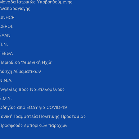
Μονάδα Ιατρικώς Υποβοηθούμενης
Αναπαραγωγής
UNHCR
CEPOL
ΕΑΑΝ
Π.Ν.
ΓΕΕΘΑ
Περιοδικό “Λιμενική Ηχώ”
Λέσχη Αξιωματικών
Ν.Ν.Α.
Αγγελίες προς Ναυτιλλομένους
Ε.Μ.Υ.
Οδηγίες από ΕΟΔΥ για COVID-19
Γενική Γραμματεία Πολιτικής Προστασίας
Προσφορές εμπορικών παρόχων