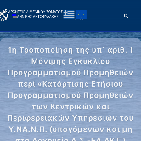
1η Τροποποίηση της υπ΄ αριθ. 1
Μόνιμης Εγκυκλίου
Προγραμματισμού Προμηθειών
περί «Κατάρτισης Ετήσιου
Προγραμματισμού Προμηθειών
των Κεντρικών και
Περιφερειακών Υπηρεσιών του
Υ.ΝΑ.Ν.Π. (υπαγόμενων και μη
στο Αρχηγείο Λ.Σ.-ΕΛ.ΑΚΤ.)