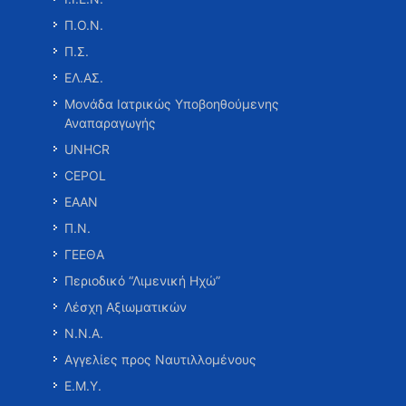
Π.Ο.Ν.
Π.Σ.
ΕΛ.ΑΣ.
Μονάδα Ιατρικώς Υποβοηθούμενης
Αναπαραγωγής
UNHCR
CEPOL
ΕΑΑΝ
Π.Ν.
ΓΕΕΘΑ
Περιοδικό “Λιμενική Ηχώ”
Λέσχη Αξιωματικών
Ν.Ν.Α.
Αγγελίες προς Ναυτιλλομένους
Ε.Μ.Υ.