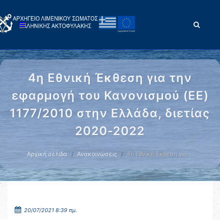
4η Εθνική Έκθεση για την
εφαρμογή του Κανονισμού (ΕΕ)
1177/2010 στην Ελλάδα, διετίας
2020-2022
Αρχική σελίδα
Ανακοινώσεις
4η Εθνική Έκθεση για …
20/07/2021 8:39 πμ.