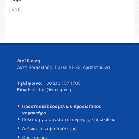
ΔΘΣ
Διεύθυνση
Ακτή Βασιλειάδη, Πύλες Ε1-Ε2, Δραπετσώνα
Τηλέφωνο:
+30 213 137 1700
Email:
contact@yna.gov.gr
Προστασία δεδομένων προσωπικού
χαρακτήρα
Πολιτική για αρχεία καταγραφής και cookies
Δήλωση προσβασιμότητας
Όροι χρήσης